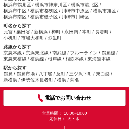
横浜市鶴見区
/
横浜市神奈川区
/
横浜市港北区
/
横浜市中区
/
横浜市都筑区
/
川崎市中原区
/
横浜市旭区
/
横浜市南区
/
横浜市磯子区
/
川崎市川崎区
町名から探す
元宮
/
栗田谷
/
新横浜
/
樽町
/
永田南
/
本町
/
長者町
/
小机町
/
市場大和町
/
弥生町
路線から探す
京急本線
/
京浜東北線
/
南武線
/
ブルーライン
/
鶴見線
/
東急東横線
/
横浜線
/
根岸線
/
相鉄本線
/
東海道本線
駅から探す
鶴見
/
鶴見市場
/
八丁畷
/
反町
/
三ツ沢下町
/
東白楽
/
新横浜
/
伊勢佐木長者町
/
横浜
/
菊名
電話でお問い合わせ
営業時間：
10:00~18:00
定休日：
火・水