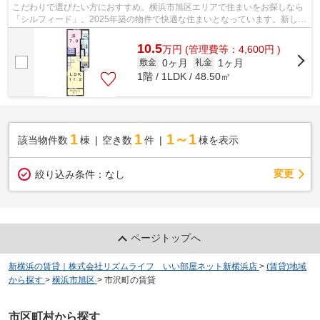
こだわりで選びたい方におすすめ。横浜市旭区エリアで住まいをお探しなら
「シルフィード」。2025年築の物件で快適な住まいとなっています。新しい
生活にお勧めなのが、こちらのアパー...
10.5
万
円
(管理費等：4,600円 )
0ヶ月
1ヶ月
敷金
礼金
1階 / 1LDK / 48.50㎡
1
1
1～1
該当物件数
棟
空き数
件
棟を表示
変更
絞り込み条件：
なし
ページトップへ
新横浜の賃貸｜株式会社リズムライフ いい部屋ネット新横浜店
>
(賃貸)地域
から探す
>
横浜市旭区
>
市沢町の賃貸
市区町村から探す