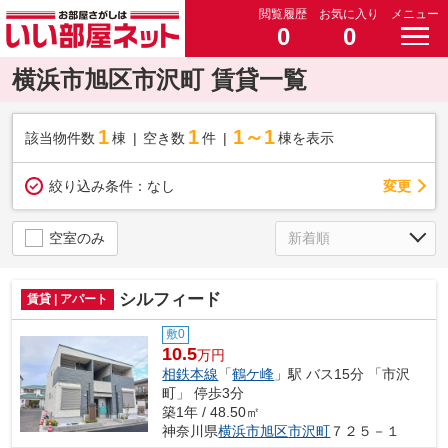
閲覧履歴
お気に入り
メニュー
0
0
横浜市旭区市沢町 賃貸一覧
1
1
1～1
該当物件数
棟
空き数
件
棟を表示
変更
絞り込み条件：
なし
空室のみ
シルフィード
賃貸 | アパート
敷0
10.5
万円
相鉄本線
「
鶴ケ峰
」駅 バス15分 「市沢
町」 停歩3分
築1年 / 48.50㎡
神奈川県
横浜市旭区
市沢町
７２５－１