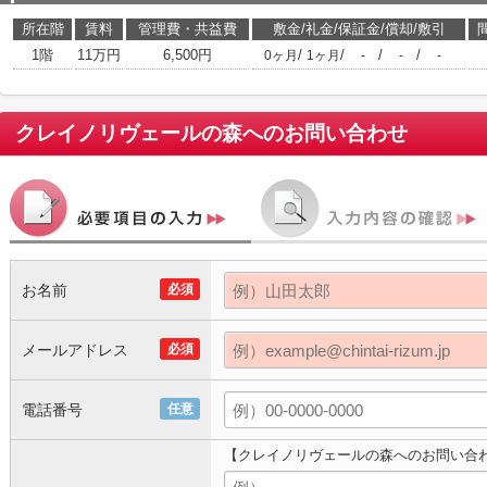
所在階
賃料
管理費・共益費
敷金/礼金/保証金/償却/敷引
1階
11万円
6,500円
/
/
/
/
0ヶ月
1ヶ月
-
-
-
クレイノリヴェールの森
へのお問い合わせ
お名前
必須
メールアドレス
必須
電話番号
任意
【クレイノリヴェールの森へのお問い合