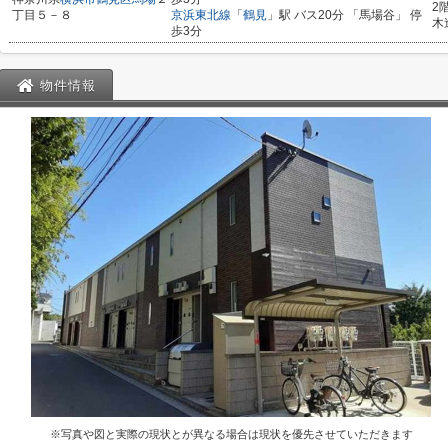
2
丁目５－８
京浜東北線
「
鶴見
」駅 バス20分 「馬場谷」 停
木
歩3分
物件情報
※写真や図と実際の現状とが異なる場合は現状を優先させていただきます