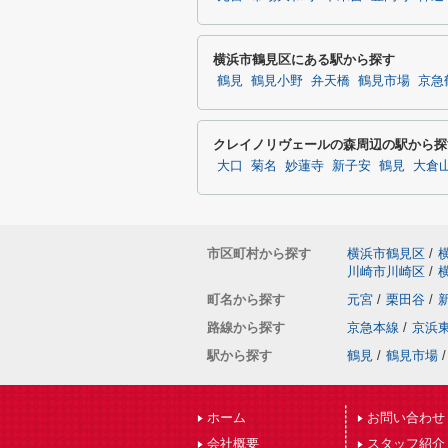
横浜市鶴見区にある駅から探す
鶴見
鶴見小野
弁天橋
鶴見市場
京急
クレイノリヴェールの森周辺の駅から探
大口
菊名
妙蓮寺
新子安
鶴見
大倉
市区町村から探す
横浜市鶴見区
/
川崎市川崎区
/
町名から探す
元宮
/
栗田谷
/
路線から探す
京急本線
/
京浜
駅から探す
鶴見
/
鶴見市場
/
ホーム
お問い合わせ
会社概要
スタッフ紹介