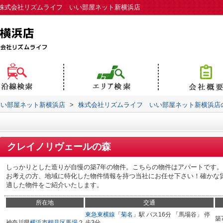
株式会社リズムライフ いい部屋ネット新横浜店
いい部屋ネット新横浜店
>
株式会社リズムライフ いい部屋ネット新横浜店
クレイノリヴェールの森
しっかりとした造りが自慢の築7年の物件。こちらの物件はアパートです
お考えの方、地域に特化した物件情報を持つ当社にお任せ下さい！確かな
適した物件をご紹介いたします。
所在地
交通
東急東横線
「
菊名
」駅 バス16分 「馬場谷」 停
築
神奈川県
横浜市鶴見区
馬場
２
歩3分