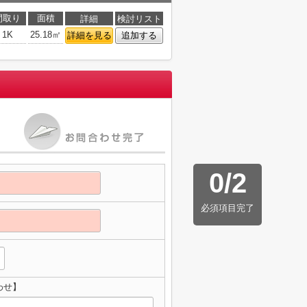
間取り
面積
詳細
検討リスト
1K
25.18㎡
詳細を見る
追加する
0
/
2
必須項目完了
わせ】