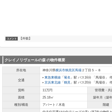
【外観】
コメント
クレイノリヴェールの森
の物件概要
所在地
神奈川県
横浜市鶴見区
馬場
２丁目５－８
東急東横線
「
菊名
」駅 バス16分 「馬場谷」 
交通
京浜東北線
「
鶴見
」駅 バス20分 「馬場谷」 
賃料
11万円
管理費・共
面積
25.18㎡
築年月（築
種別/構造
アパート / 木造
階建
中古住宅選びの中でニーズの高い築7年の物件