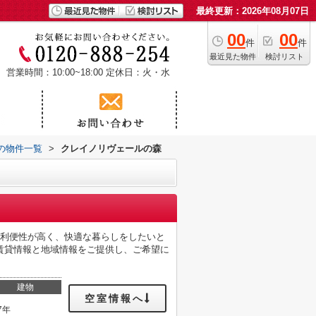
最終更新：2026年08月07日
00
00
件
件
最近見た物件
検討リスト
営業時間：10:00~18:00
定休日：火・水
の物件一覧
>
クレイノリヴェールの森
。利便性が高く、快適な暮らしをしたいと
賃貸情報と地域情報をご提供し、ご希望に
建物
空室情報へ
7年