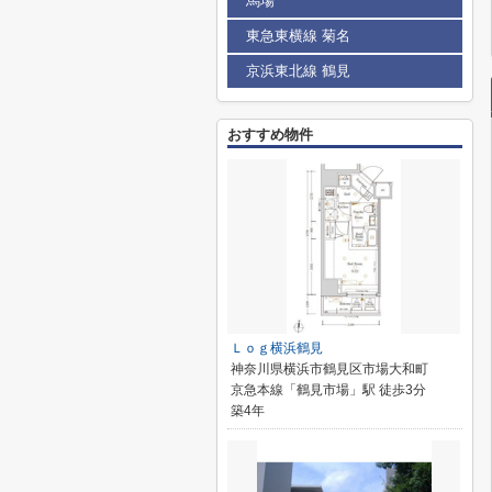
馬場
東急東横線 菊名
京浜東北線 鶴見
おすすめ物件
Ｌｏｇ横浜鶴見
神奈川県横浜市鶴見区市場大和町
京急本線「鶴見市場」駅 徒歩3分
築4年