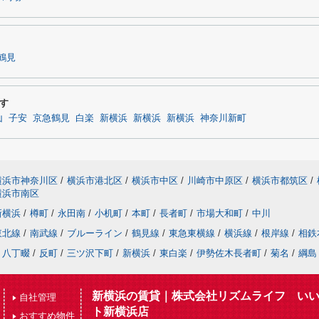
鶴見
す
山
子安
京急鶴見
白楽
新横浜
新横浜
新横浜
神奈川新町
横浜市神奈川区
/
横浜市港北区
/
横浜市中区
/
川崎市中原区
/
横浜市都筑区
/
横浜市南区
新横浜
/
樽町
/
永田南
/
小机町
/
本町
/
長者町
/
市場大和町
/
中川
東北線
/
南武線
/
ブルーライン
/
鶴見線
/
東急東横線
/
横浜線
/
根岸線
/
相鉄
八丁畷
/
反町
/
三ツ沢下町
/
新横浜
/
東白楽
/
伊勢佐木長者町
/
菊名
/
綱島
新横浜の賃貸｜株式会社リズムライフ い
自社管理
ト新横浜店
おすすめ物件