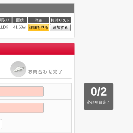
間取り
面積
詳細
検討リスト
1LDK
41.60㎡
詳細を見る
追加する
0
/
2
必須項目完了