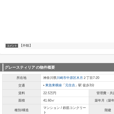
【外観】
コメント
グレースティリア
の物件概要
所在地
神奈川県
川崎市中原区
木月
２丁目7-20
東急東横線
「
元住吉
」駅 徒歩3分
交通
賃料
22.5万円
管理費・共
面積
41.60㎡
築年月（築
マンション / 鉄筋コンクリー
種別/構造
階建
ト