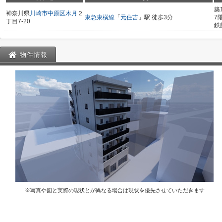
築
神奈川県
川崎市中原区
木月
２
東急東横線
「
元住吉
」駅 徒歩3分
7
丁目7-20
鉄
物件情報
※写真や図と実際の現状とが異なる場合は現状を優先させていただきます