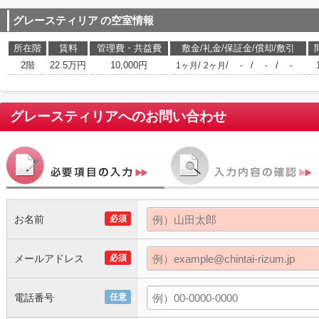
グレースティリア
の空室情報
所在階
賃料
管理費・共益費
敷金/礼金/保証金/償却/敷引
2階
22.5万円
10,000円
/
/
/
/
1ヶ月
2ヶ月
-
-
-
グレースティリア
へのお問い合わせ
お名前
必須
メールアドレス
必須
電話番号
任意