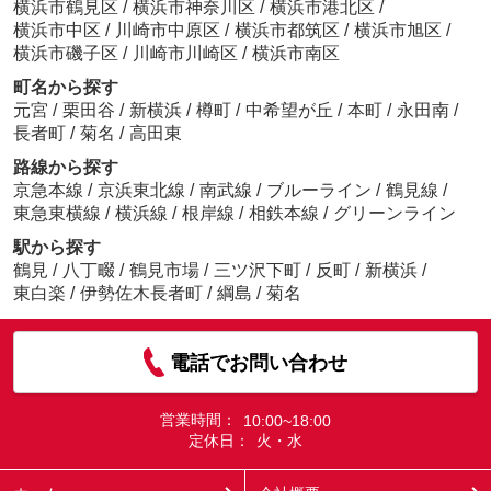
横浜市鶴見区
/
横浜市神奈川区
/
横浜市港北区
/
横浜市中区
/
川崎市中原区
/
横浜市都筑区
/
横浜市旭区
/
横浜市磯子区
/
川崎市川崎区
/
横浜市南区
町名から探す
元宮
/
栗田谷
/
新横浜
/
樽町
/
中希望が丘
/
本町
/
永田南
/
長者町
/
菊名
/
高田東
路線から探す
京急本線
/
京浜東北線
/
南武線
/
ブルーライン
/
鶴見線
/
東急東横線
/
横浜線
/
根岸線
/
相鉄本線
/
グリーンライン
駅から探す
鶴見
/
八丁畷
/
鶴見市場
/
三ツ沢下町
/
反町
/
新横浜
/
東白楽
/
伊勢佐木長者町
/
綱島
/
菊名
電話でお問い合わせ
営業時間：
10:00~18:00
定休日：
火・水