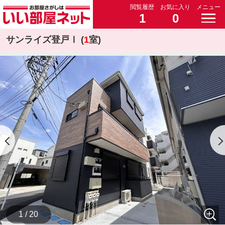
閲覧履歴
お気に入り
メニュー
1
0
サンライズ登戸Ⅰ (
1
室)
1 / 20