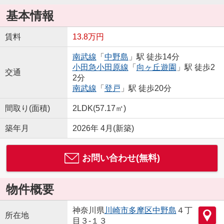
基本情報
賃料
13.8万円
南武線
「
中野島
」駅 徒歩14分
小田急小田原線
「
向ヶ丘遊園
」駅 徒歩2
交通
2分
南武線
「
登戸
」駅 徒歩20分
間取り(面積)
2LDK(57.17㎡)
築年月
2026年 4月(新築)
お問い合わせ(無料)
物件概要
神奈川県
川崎市多摩区
中野島
４丁
所在地
目３-１３