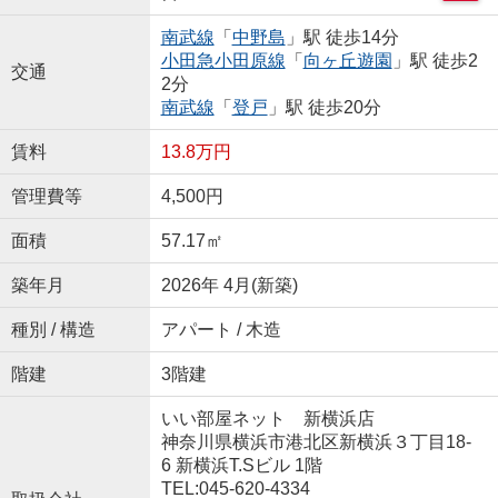
南武線
「
中野島
」駅 徒歩14分
小田急小田原線
「
向ヶ丘遊園
」駅 徒歩2
交通
2分
南武線
「
登戸
」駅 徒歩20分
賃料
13.8万円
管理費等
4,500円
面積
57.17㎡
築年月
2026年 4月(新築)
種別 / 構造
アパート / 木造
階建
3階建
いい部屋ネット 新横浜店
神奈川県横浜市港北区新横浜３丁目18-
6 新横浜T.Sビル 1階
TEL:045-620-4334