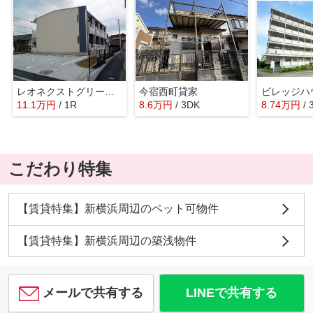
レオネクストグリーンガーデン
今宿西町貸家
11.1
万
円
/ 1R
8.6
万
円
/ 3DK
8.74
万
円
/ 
こだわり特集
【賃貸特集】新横浜周辺のペット可物件
【賃貸特集】新横浜周辺の築浅物件
メールで共有する
LINEで共有する