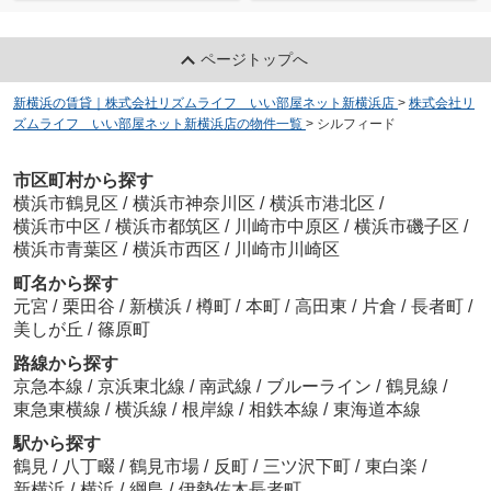
ページトップへ
新横浜の賃貸｜株式会社リズムライフ いい部屋ネット新横浜店
>
株式会社リ
ズムライフ いい部屋ネット新横浜店の物件一覧
>
シルフィード
市区町村から探す
横浜市鶴見区
/
横浜市神奈川区
/
横浜市港北区
/
横浜市中区
/
横浜市都筑区
/
川崎市中原区
/
横浜市磯子区
/
横浜市青葉区
/
横浜市西区
/
川崎市川崎区
町名から探す
元宮
/
栗田谷
/
新横浜
/
樽町
/
本町
/
高田東
/
片倉
/
長者町
/
美しが丘
/
篠原町
路線から探す
京急本線
/
京浜東北線
/
南武線
/
ブルーライン
/
鶴見線
/
東急東横線
/
横浜線
/
根岸線
/
相鉄本線
/
東海道本線
駅から探す
鶴見
/
八丁畷
/
鶴見市場
/
反町
/
三ツ沢下町
/
東白楽
/
新横浜
/
横浜
/
綱島
/
伊勢佐木長者町