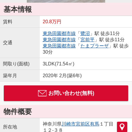
基本情報
賃料
20.8万円
東急田園都市線
「
鷺沼
」駅 徒歩11分
東急田園都市線
「
宮前平
」駅 徒歩11分
交通
東急田園都市線
「
たまプラーザ
」駅 徒歩
30分
間取り(面積)
3LDK(71.54㎡)
築年月
2020年 2月(築6年)
お問い合わせ(無料)
物件概要
神奈川県
川崎市宮前区
有馬
１丁目
所在地
１２-３８