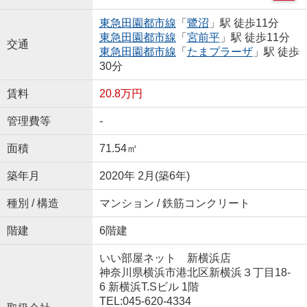
東急田園都市線
「
鷺沼
」駅 徒歩11分
東急田園都市線
「
宮前平
」駅 徒歩11分
交通
東急田園都市線
「
たまプラーザ
」駅 徒歩
30分
賃料
20.8万円
管理費等
-
面積
71.54㎡
築年月
2020年 2月(築6年)
種別 / 構造
マンション / 鉄筋コンクリート
階建
6階建
いい部屋ネット 新横浜店
神奈川県横浜市港北区新横浜３丁目18-
6 新横浜T.Sビル 1階
TEL:045-620-4334