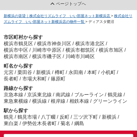
ページトップへ
新横浜の賃貸｜株式会社リズムライフ いい部屋ネット新横浜店
>
株式会社リ
ズムライフ いい部屋ネット新横浜店の物件一覧
>
ディアスタ鷺沼
市区町村から探す
横浜市鶴見区
/
横浜市神奈川区
/
横浜市港北区
/
横浜市中区
/
川崎市中原区
/
横浜市都筑区
/
横浜市旭区
/
横浜市南区
/
横浜市磯子区
/
川崎市川崎区
町名から探す
元宮
/
栗田谷
/
新横浜
/
樽町
/
永田南
/
本町
/
小机町
/
長者町
/
市場大和町
/
篠原町
路線から探す
京急本線
/
京浜東北線
/
南武線
/
ブルーライン
/
鶴見線
/
東急東横線
/
横浜線
/
根岸線
/
相鉄本線
/
グリーンライン
駅から探す
鶴見
/
鶴見市場
/
八丁畷
/
反町
/
三ツ沢下町
/
新横浜
/
東白楽
/
伊勢佐木長者町
/
菊名
/
綱島