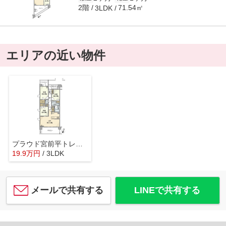
2階
71.54㎡
3LDK
エリアの近い物件
プラウド宮前平トレサージュ
19.9
万
円
/ 3LDK
メールで共有する
LINEで共有する