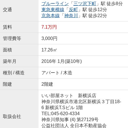
ブルーライン
「
三ツ沢下町
」駅 徒歩8分
交通
東急東横線
「
反町
」駅 徒歩12分
京急本線
「
神奈川
」駅 徒歩22分
賃料
7.1万円
管理費等
3,000円
面積
17.26㎡
築年月
2016年 1月(築10年)
種別 / 構造
アパート / 木造
階建
2階建
いい部屋ネット 新横浜店
神奈川県横浜市港北区新横浜３丁目18-
6 新横浜T.Sビル 1階
TEL:045-620-4334
取扱会社
神奈川県知事 (4) 第27129号
公益社団法人 全日本不動産協会