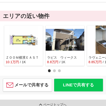
エリアの近い物件
ＺＯＯＭ横濱ＥＡＳＴ
ラピス ウィークス
ラヴェニー
10.1
万
円
/ 1K
8.8
万
円
/ 1K
8.85
万
円
/ 
メールで共有する
LINEで共有する
ページトップへ