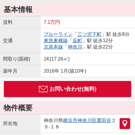
基本情報
賃料
7.1万円
ブルーライン
「
三ツ沢下町
」駅 徒歩8分
交通
東急東横線
「
反町
」駅 徒歩12分
京急本線
「
神奈川
」駅 徒歩22分
間取り(面積)
1K(17.26㎡)
築年月
2016年 1月(築10年)
お問い合わせ(無料)
物件概要
神奈川県
横浜市神奈川区
栗田谷
２
所在地
９-１８