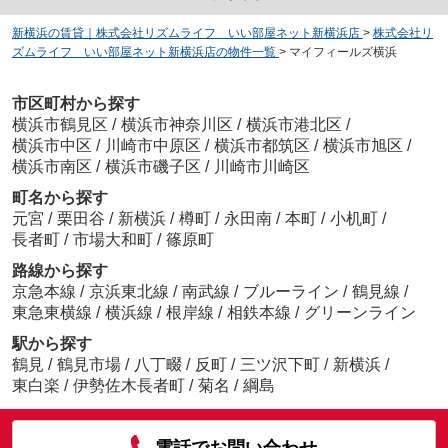
新横浜の賃貸｜株式会社リズムライフ いい部屋ネット新横浜店
>
株式会社リ
ズムライフ いい部屋ネット新横浜店の物件一覧
>
マイフィールズ横浜
市区町村から探す
横浜市鶴見区
/
横浜市神奈川区
/
横浜市港北区
/
横浜市中区
/
川崎市中原区
/
横浜市都筑区
/
横浜市旭区
/
横浜市南区
/
横浜市磯子区
/
川崎市川崎区
町名から探す
元宮
/
栗田谷
/
新横浜
/
樽町
/
永田南
/
本町
/
小机町
/
長者町
/
市場大和町
/
篠原町
路線から探す
京急本線
/
京浜東北線
/
南武線
/
ブルーライン
/
鶴見線
/
東急東横線
/
横浜線
/
根岸線
/
相鉄本線
/
グリーンライン
駅から探す
鶴見
/
鶴見市場
/
八丁畷
/
反町
/
三ツ沢下町
/
新横浜
/
東白楽
/
伊勢佐木長者町
/
菊名
/
綱島