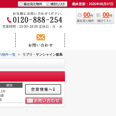
最終更新：2026年08月07日
00
00
件
件
最近見た物件
検討リスト
営業時間：10:00~18:00
定休日：火・水
の物件一覧
>
リブリ・サンシャイン飯島
建物
空室情報へ
11年
階建
造