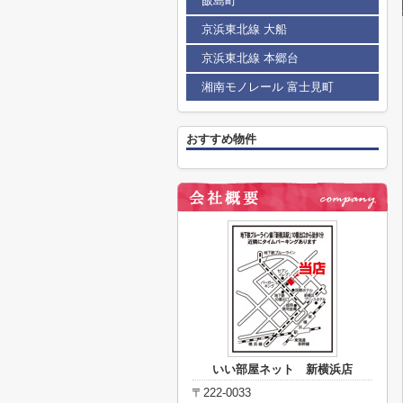
飯島町
京浜東北線 大船
京浜東北線 本郷台
湘南モノレール 富士見町
おすすめ物件
いい部屋ネット 新横浜店
〒222-0033