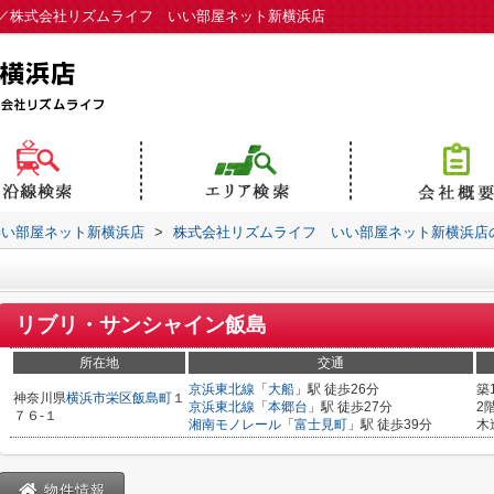
／株式会社リズムライフ いい部屋ネット新横浜店
いい部屋ネット新横浜店
>
株式会社リズムライフ いい部屋ネット新横浜店
リブリ・サンシャイン飯島
所在地
交通
京浜東北線
「
大船
」駅 徒歩26分
築
神奈川県
横浜市栄区
飯島町
１
京浜東北線
「
本郷台
」駅 徒歩27分
2
７６-１
湘南モノレール
「
富士見町
」駅 徒歩39分
木
物件情報