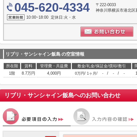
045-620-4334
〒222-0033
神奈川県横浜市港北区新横
10:00~18:00 定休日:火・水
リブリ・サンシャイン飯島
の空室情報
所在階
賃料
管理費・共益費
敷金/礼金/保証金/償却/敷引
1階
8.7万円
4,000円
/
/
/
/
0万円
1ヶ月
-
-
-
リブリ・サンシャイン飯島
へのお問い合わせ