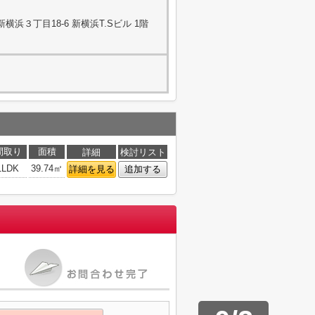
浜３丁目18-6 新横浜T.Sビル 1階
間取り
面積
詳細
検討リスト
1LDK
39.74㎡
詳細を見る
追加する