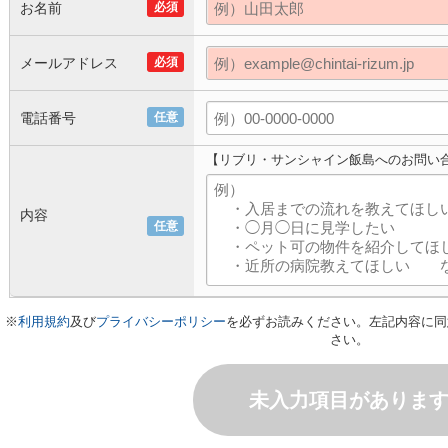
お名前
必須
メールアドレス
必須
電話番号
任意
【リブリ・サンシャイン飯島へのお問い
内容
任意
※
利用規約
及び
プライバシーポリシー
を必ずお読みください。左記内容に同
さい。
未入力項目がありま