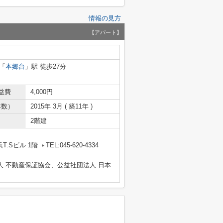
情報の見方
【アパート】
「
本郷台
」駅 徒歩27分
益費
4,000円
年数）
2015年 3月 ( 築11年 )
2階建
T.Sビル 1階
TEL:045-620-4334
人 不動産保証協会、公益社団法人 日本