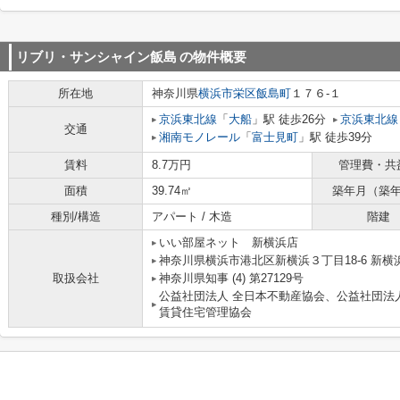
リブリ・サンシャイン飯島
の物件概要
所在地
神奈川県
横浜市栄区
飯島町
１７６-１
京浜東北線
「
大船
」駅 徒歩26分
京浜東北線
交通
湘南モノレール
「
富士見町
」駅 徒歩39分
賃料
8.7万円
管理費・共
面積
39.74㎡
築年月（築
種別/構造
アパート / 木造
階建
いい部屋ネット 新横浜店
神奈川県横浜市港北区新横浜３丁目18-6 新横浜
取扱会社
神奈川県知事 (4) 第27129号
公益社団法人 全日本不動産協会、公益社団法
賃貸住宅管理協会