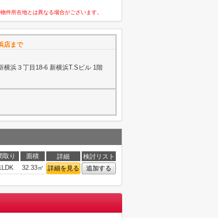
の物件所在地とは異なる場合がございます。
浜店まで
浜３丁目18-6 新横浜T.Sビル 1階
間取り
面積
詳細
検討リスト
1LDK
32.33㎡
詳細を見る
追加する