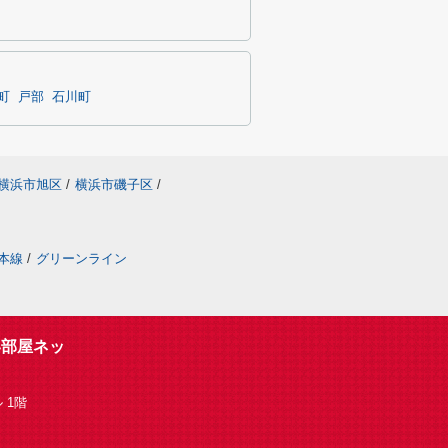
町
戸部
石川町
横浜市旭区
/
横浜市磯子区
/
本線
/
グリーンライン
い部屋ネッ
 1階