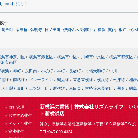
町
蒔田
弘明寺
探す
黄金町
阪東橋
弘明寺
日ノ出町
伊勢佐木長者町
西横浜
関内
根岸
桜木
横浜市神奈川区
/
横浜市港北区
/
横浜市中区
/
川崎市中原区
/
横浜市都筑区
/
横浜市南区
新横浜
/
樽町
/
永田南
/
小机町
/
本町
/
長者町
/
市場大和町
/
中川
東北線
/
南武線
/
ブルーライン
/
鶴見線
/
東急東横線
/
横浜線
/
根岸線
/
相鉄
八丁畷
/
反町
/
三ツ沢下町
/
新横浜
/
東白楽
/
伊勢佐木長者町
/
菊名
/
綱島
新横浜の賃貸｜株式会社リズムライフ い
自社管理
ト新横浜店
おすすめ物件
ペット可物件
神奈川県横浜市港北区新横浜３丁目18-6 新横浜T.Sビル
築浅物件
TEL:045-620-4334