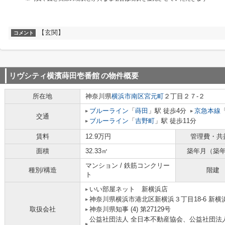
【玄関】
コメント
リヴシティ横濱蒔田壱番館
の物件概要
所在地
神奈川県
横浜市南区
宮元町
２丁目２７-２
ブルーライン
「
蒔田
」駅 徒歩4分
京急本線
交通
ブルーライン
「
吉野町
」駅 徒歩11分
賃料
12.9万円
管理費・共
面積
32.33㎡
築年月（築
マンション / 鉄筋コンクリー
種別/構造
階建
ト
いい部屋ネット 新横浜店
神奈川県横浜市港北区新横浜３丁目18-6 新横浜
取扱会社
神奈川県知事 (4) 第27129号
公益社団法人 全日本不動産協会、公益社団法