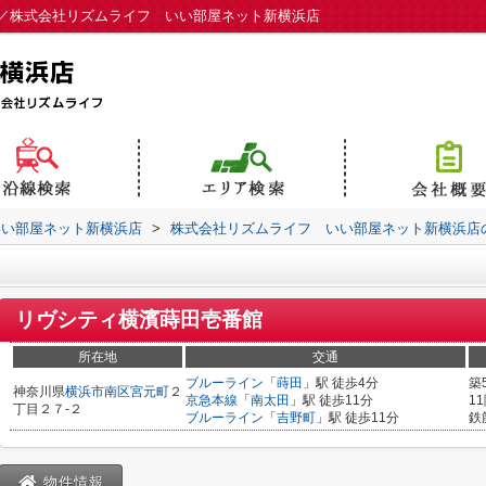
／株式会社リズムライフ いい部屋ネット新横浜店
いい部屋ネット新横浜店
>
株式会社リズムライフ いい部屋ネット新横浜店
リヴシティ横濱蒔田壱番館
所在地
交通
ブルーライン
「
蒔田
」駅 徒歩4分
築
神奈川県
横浜市南区
宮元町
２
京急本線
「
南太田
」駅 徒歩11分
1
丁目２７-２
ブルーライン
「
吉野町
」駅 徒歩11分
鉄
物件情報