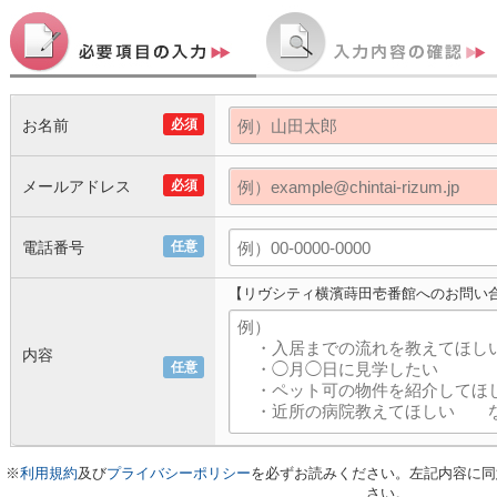
お名前
必須
メールアドレス
必須
電話番号
任意
【リヴシティ横濱蒔田壱番館へのお問い
内容
任意
※
利用規約
及び
プライバシーポリシー
を必ずお読みください。左記内容に同
さい。