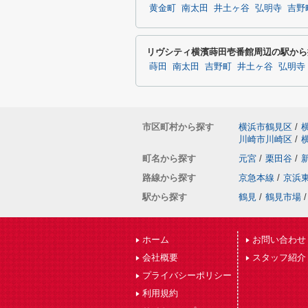
黄金町
南太田
井土ヶ谷
弘明寺
吉野
リヴシティ横濱蒔田壱番館周辺の駅から
蒔田
南太田
吉野町
井土ヶ谷
弘明寺
市区町村から探す
横浜市鶴見区
/
川崎市川崎区
/
町名から探す
元宮
/
栗田谷
/
路線から探す
京急本線
/
京浜
駅から探す
鶴見
/
鶴見市場
/
ホーム
お問い合わせ
会社概要
スタッフ紹介
プライバシーポリシー
利用規約