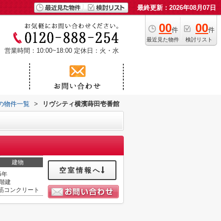
最終更新：2026年08月07日
00
00
件
件
最近見た物件
検討リスト
営業時間：10:00~18:00
定休日：火・水
の物件一覧
>
リヴシティ横濱蒔田壱番館
建物
空室情報へ
5年
1階建
筋コンクリート