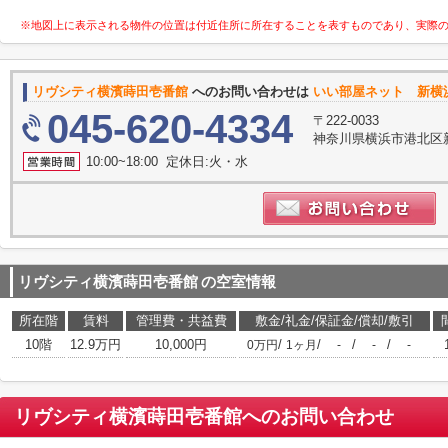
※地図上に表示される物件の位置は付近住所に所在することを表すものであり、実際
リヴシティ横濱蒔田壱番館
へのお問い合わせは
いい部屋ネット 新横
045-620-4334
〒222-0033
神奈川県横浜市港北区新横
10:00~18:00 定休日:火・水
リヴシティ横濱蒔田壱番館
の空室情報
所在階
賃料
管理費・共益費
敷金/礼金/保証金/償却/敷引
10階
12.9万円
10,000円
/
/
/
/
0万円
1ヶ月
-
-
-
リヴシティ横濱蒔田壱番館
へのお問い合わせ