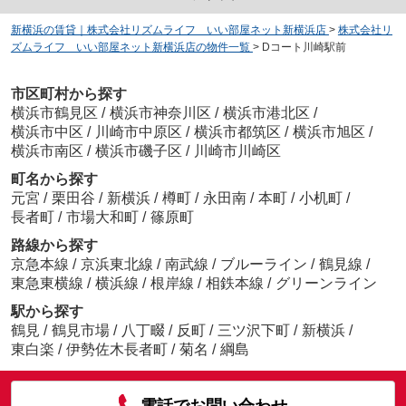
新横浜の賃貸｜株式会社リズムライフ いい部屋ネット新横浜店
>
株式会社リ
ズムライフ いい部屋ネット新横浜店の物件一覧
>
Dコート川崎駅前
市区町村から探す
横浜市鶴見区
/
横浜市神奈川区
/
横浜市港北区
/
横浜市中区
/
川崎市中原区
/
横浜市都筑区
/
横浜市旭区
/
横浜市南区
/
横浜市磯子区
/
川崎市川崎区
町名から探す
元宮
/
栗田谷
/
新横浜
/
樽町
/
永田南
/
本町
/
小机町
/
長者町
/
市場大和町
/
篠原町
路線から探す
京急本線
/
京浜東北線
/
南武線
/
ブルーライン
/
鶴見線
/
東急東横線
/
横浜線
/
根岸線
/
相鉄本線
/
グリーンライン
駅から探す
鶴見
/
鶴見市場
/
八丁畷
/
反町
/
三ツ沢下町
/
新横浜
/
東白楽
/
伊勢佐木長者町
/
菊名
/
綱島