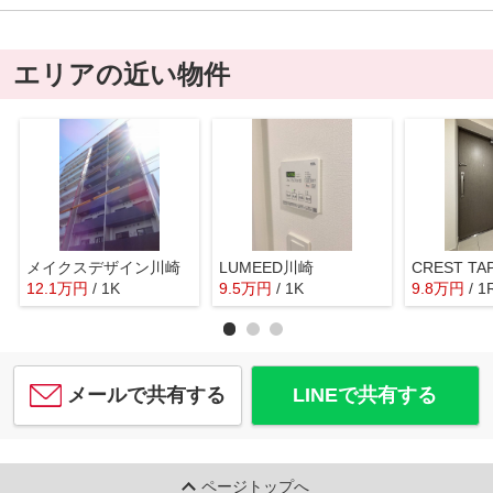
エリアの近い物件
メイクスデザイン川崎
LUMEED川崎
CREST T
12.1
万
円
/ 1K
9.5
万
円
/ 1K
9.8
万
円
/ 1
メールで共有する
LINEで共有する
ページトップへ