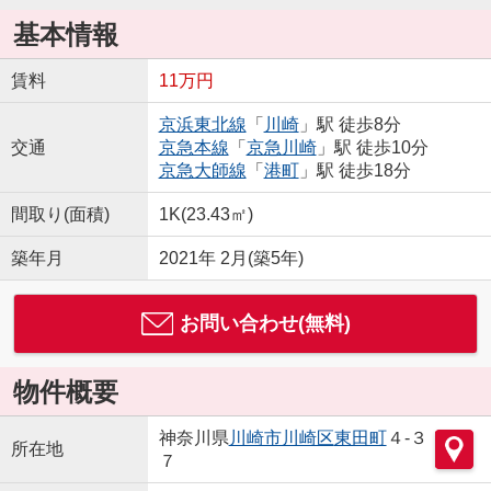
基本情報
賃料
11万円
京浜東北線
「
川崎
」駅 徒歩8分
交通
京急本線
「
京急川崎
」駅 徒歩10分
京急大師線
「
港町
」駅 徒歩18分
間取り(面積)
1K(23.43㎡)
築年月
2021年 2月(築5年)
お問い合わせ(無料)
物件概要
神奈川県
川崎市川崎区
東田町
４-３
所在地
７