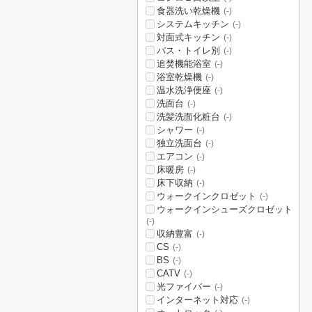
食器洗い乾燥機
(-)
システムキッチン
(-)
対面式キッチン
(-)
バス・トイレ別
(-)
追焚機能浴室
(-)
浴室乾燥機
(-)
温水洗浄便座
(-)
洗面台
(-)
洗髪洗面化粧台
(-)
シャワー
(-)
独立洗面台
(-)
エアコン
(-)
床暖房
(-)
床下収納
(-)
ウォークインクロゼット
(-)
ウォークインシューズクロゼット
(-)
収納豊富
(-)
CS
(-)
BS
(-)
CATV
(-)
光ファイバー
(-)
インターネット対応
(-)