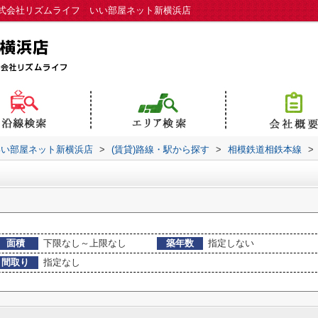
式会社リズムライフ いい部屋ネット新横浜店
いい部屋ネット新横浜店
>
(賃貸)路線・駅から探す
>
相模鉄道相鉄本線
>
面積
下限なし～上限なし
築年数
指定しない
間取り
指定なし