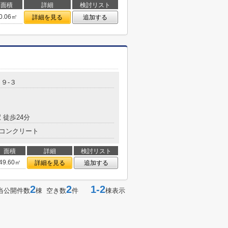
面積
詳細
検討リスト
0.06㎡
詳細を見る
追加する
９-３
 徒歩24分
コンクリート
面積
詳細
検討リスト
49.60㎡
詳細を見る
追加する
2
2
1-2
当公開件数
棟 空き数
件
棟表示