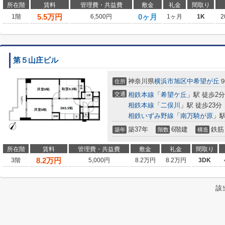
所在階
賃料
管理費・共益費
敷金
礼金
間取り
5.5
万円
0ヶ月
1階
6,500円
1ヶ月
1K
2
第５山庄ビル
神奈川県
横浜市旭区
中希望が丘
９
住所
交通
相鉄本線
「
希望ケ丘
」駅 徒歩2分
相鉄本線
「
二俣川
」駅 徒歩23分
相鉄いずみ野線
「
南万騎が原
」駅
築37年
6階建
鉄筋
築年
階数
構造
所在階
賃料
管理費・共益費
敷金
礼金
間取り
8.2
万円
3階
5,000円
8.2万円
8.2万円
3DK
該