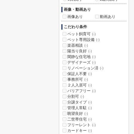
画像・動画あり
画像あり
動画あり
こだわり条件
ペット飼育可
(-)
ペット専用設備
(-)
楽器相談
(-)
陽当り良好
(-)
閑静な住宅地
(-)
デザイナーズ
(-)
リノベーション済
(-)
保証人不要
(-)
事務所可
(-)
２人入居可
(-)
バリアフリー
(-)
分割可
(-)
分譲タイプ
(-)
管理人常駐
(-)
眺望良好
(-)
二世帯住宅
(-)
フリーレント
(-)
カードキー
(-)