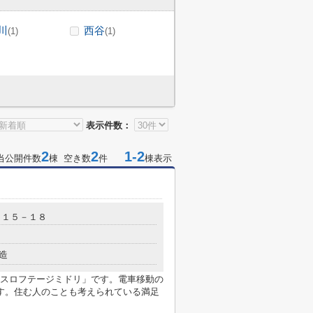
川
西谷
(1)
(1)
表示件数：
2
2
1-2
当公開件数
棟 空き数
件
棟表示
１１５－１８
造
スロフテージミドリ」です。電車移動の
す。住む人のことも考えられている満足