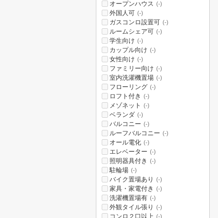
オープンハウス
(-)
外国人可
(-)
ガスコンロ設置可
(-)
ルームシェア可
(-)
学生向け
(-)
カップル向け
(-)
女性向け
(-)
ファミリー向け
(-)
室内洗濯機置場
(-)
フローリング
(-)
ロフト付き
(-)
メゾネット
(-)
ベランダ
(-)
バルコニー
(-)
ルーフバルコニー
(-)
オール電化
(-)
エレベーター
(-)
照明器具付き
(-)
駐輪場
(-)
バイク置場あり
(-)
家具・家電付き
(-)
洗濯機置場有
(-)
外観タイル張り
(-)
コンロ２口以上
(-)