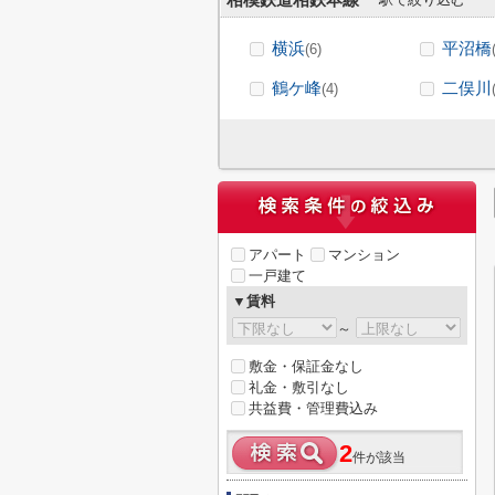
相模鉄道相鉄本線
横浜
平沼橋
(6)
鶴ケ峰
二俣川
(4)
アパート
マンション
一戸建て
▼賃料
～
敷金・保証金なし
礼金・敷引なし
共益費・管理費込み
2
件が該当