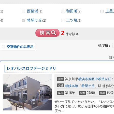
西横浜
和田町
上星
(1)
(1)
(2)
希望ケ丘
三ツ境
(4)
(2)
(1)
2
件が該当
並び順：
空室物件のみ表示
該
レオパレスロフテージミドリ
神奈川県
横浜市旭区
中希望が丘
住所
交通
相鉄本線
「
希望ケ丘
」駅 徒歩6分
築16年
2階建
鉄骨
築年
階数
構造
ぜひ一度見ていただきたい、「レオパレ
多い方に嬉しい駅から徒歩6分の物件で
度の...