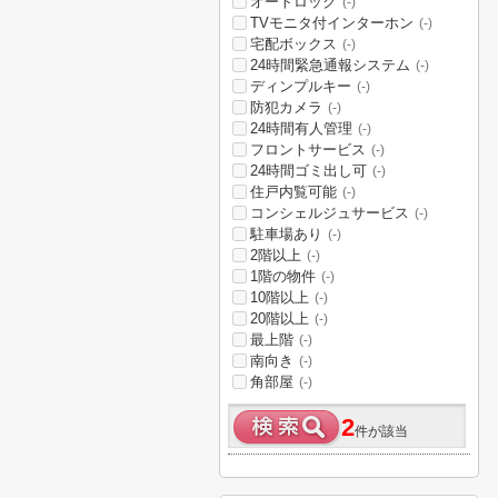
オートロック
(-)
TVモニタ付インターホン
(-)
宅配ボックス
(-)
24時間緊急通報システム
(-)
ディンプルキー
(-)
防犯カメラ
(-)
24時間有人管理
(-)
フロントサービス
(-)
24時間ゴミ出し可
(-)
住戸内覧可能
(-)
コンシェルジュサービス
(-)
駐車場あり
(-)
2階以上
(-)
1階の物件
(-)
10階以上
(-)
20階以上
(-)
最上階
(-)
南向き
(-)
角部屋
(-)
2
件が該当