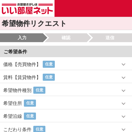
希望物件リクエスト
入力
確認
送信
ご希望条件
価格【売買物件】
任意
賃料【賃貸物件】
任意
希望物件種別
任意
希望住所
任意
希望沿線
任意
こだわり条件
任意