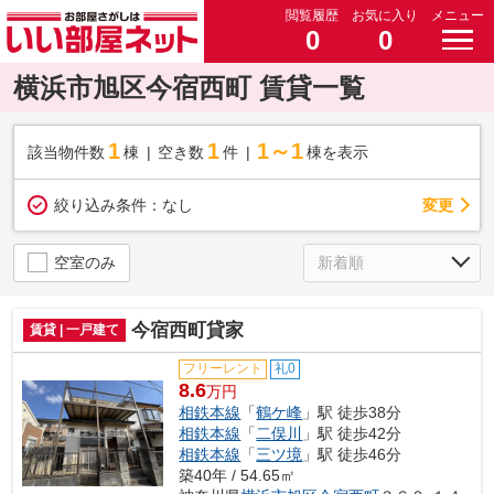
閲覧履歴
お気に入り
メニュー
0
0
横浜市旭区今宿西町 賃貸一覧
1
1
1～1
該当物件数
棟
空き数
件
棟を表示
変更
絞り込み条件：
なし
空室のみ
今宿西町貸家
賃貸 | 一戸建て
フリーレント
礼0
8.6
万円
相鉄本線
「
鶴ケ峰
」駅 徒歩38分
相鉄本線
「
二俣川
」駅 徒歩42分
相鉄本線
「
三ツ境
」駅 徒歩46分
築40年 / 54.65㎡