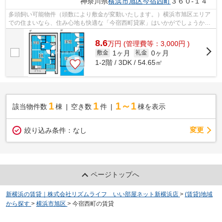
神奈川県
横浜市旭区
今宿西町
３６０-１４
多頭飼い可能物件（頭数により敷金が変動いたします。）横浜市旭区エリア
での住まいなら、住み心地も快適な「今宿西町貸家」はいかがでしょうか。
徒歩8分の場所に横浜市立都岡小学校が...
8.6
万
円
(管理費等：3,000円 )
1ヶ月
0ヶ月
敷金
礼金
1-2階 / 3DK / 54.65㎡
1
1
1～1
該当物件数
棟
空き数
件
棟を表示
変更
絞り込み条件：
なし
ページトップへ
新横浜の賃貸｜株式会社リズムライフ いい部屋ネット新横浜店
>
(賃貸)地域
から探す
>
横浜市旭区
>
今宿西町の賃貸