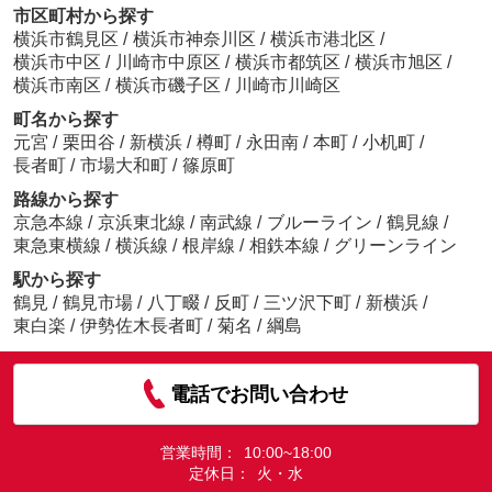
市区町村から探す
横浜市鶴見区
/
横浜市神奈川区
/
横浜市港北区
/
横浜市中区
/
川崎市中原区
/
横浜市都筑区
/
横浜市旭区
/
横浜市南区
/
横浜市磯子区
/
川崎市川崎区
町名から探す
元宮
/
栗田谷
/
新横浜
/
樽町
/
永田南
/
本町
/
小机町
/
長者町
/
市場大和町
/
篠原町
路線から探す
京急本線
/
京浜東北線
/
南武線
/
ブルーライン
/
鶴見線
/
東急東横線
/
横浜線
/
根岸線
/
相鉄本線
/
グリーンライン
駅から探す
鶴見
/
鶴見市場
/
八丁畷
/
反町
/
三ツ沢下町
/
新横浜
/
東白楽
/
伊勢佐木長者町
/
菊名
/
綱島
電話でお問い合わせ
営業時間：
10:00~18:00
定休日：
火・水