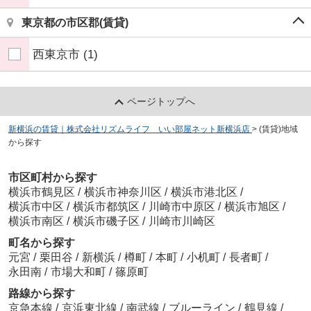
東京都の市区郡(賃貸)
西東京市
(1)
ページトップへ
新横浜の賃貸｜株式会社リズムライフ いい部屋ネット新横浜店
>
(賃貸)地域
から探す
市区町村から探す
横浜市鶴見区
/
横浜市神奈川区
/
横浜市港北区
/
横浜市中区
/
横浜市都筑区
/
川崎市中原区
/
横浜市旭区
/
横浜市南区
/
横浜市磯子区
/
川崎市川崎区
町名から探す
元宮
/
栗田谷
/
新横浜
/
樽町
/
本町
/
小机町
/
長者町
/
永田南
/
市場大和町
/
篠原町
路線から探す
京急本線
/
京浜東北線
/
南武線
/
ブルーライン
/
鶴見線
/