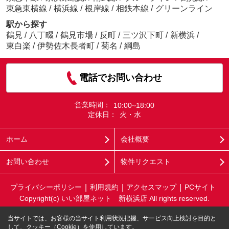
東急東横線
/
横浜線
/
根岸線
/
相鉄本線
/
グリーンライン
駅から探す
鶴見
/
八丁畷
/
鶴見市場
/
反町
/
三ツ沢下町
/
新横浜
/
東白楽
/
伊勢佐木長者町
/
菊名
/
綱島
電話でお問い合わせ
営業時間：
10:00~18:00
定休日：
火・水
ホーム
会社概要
お問い合わせ
物件リクエスト
プライバシーポリシー
利用規約
アクセスマップ
PCサイト
Copyright(c) いい部屋ネット 新横浜店 All rights reserved.
当サイトでは、お客様の当サイト利用状況把握、サービス向上検討を目的と
して、クッキー（Cookie）を使用しています。