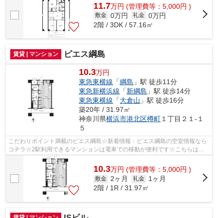
11.7
万
円
(管理費等：5,000円 )
0万円
0万円
敷金
礼金
2階 / 3DK / 57.16㎡
ピエス綱島
賃貸 | マンション
10.3
万円
東急東横線
「
綱島
」駅 徒歩11分
東急新横浜線
「
新綱島
」駅 徒歩14分
東急東横線
「
大倉山
」駅 徒歩16分
築20年 / 31.97㎡
神奈川県
横浜市港北区
樽町
１丁目２１-１
５
こだわりポイント満載のピエス綱島☆新着情報：ピエス綱島の空室情報なら
コチラ☆2駅利用できるマンションは電車での移動が便利です☆こちらはマ
ンションタイプになります☆横浜市港北区エ...
10.3
万
円
(管理費等：5,000円 )
2ヶ月
1ヶ月
敷金
礼金
2階 / 1R / 31.97㎡
ISビル
賃貸 | マンション