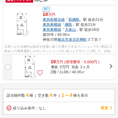
敷0
10
万円
東急新横浜線
「
新綱島
」駅 徒歩21分
東急東横線
「
綱島
」駅 徒歩21分
東急東横線
「
大倉山
」駅 徒歩28分
築35年 / 40.00㎡
神奈川県
横浜市港北区
樽町
３丁目７
日差しが入る物件は毎日を快適に過ごす事ができるマンションです♪周辺に2
駅ありの電車通勤しやすいマンションです♪造りとデザインに関して、自信を
もって情報を提供できるマンションで...
10
万
円
(管理費等：5,000円 )
0万円
2ヶ月
敷金
礼金
2階 / 1LDK / 40.00㎡
4
4
1～4
該当物件数
棟
空き数
件
棟を表示
変更
絞り込み条件：
なし