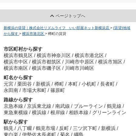
ページトップへ
新横浜の賃貸｜株式会社リズムライフ いい部屋ネット新横浜店
>
(賃貸)地域
から探す
>
横浜市港北区
>
樽町の賃貸
市区町村から探す
横浜市鶴見区
/
横浜市神奈川区
/
横浜市港北区
/
横浜市中区
/
横浜市都筑区
/
川崎市中原区
/
横浜市旭区
/
横浜市南区
/
横浜市磯子区
/
川崎市川崎区
町名から探す
元宮
/
栗田谷
/
新横浜
/
樽町
/
本町
/
小机町
/
長者町
/
永田南
/
市場大和町
/
篠原町
路線から探す
京急本線
/
京浜東北線
/
南武線
/
ブルーライン
/
鶴見線
/
東急東横線
/
横浜線
/
根岸線
/
相鉄本線
/
グリーンライン
駅から探す
鶴見
/
八丁畷
/
鶴見市場
/
反町
/
三ツ沢下町
/
新横浜
/
東白楽
/
伊勢佐木長者町
/
菊名
/
綱島