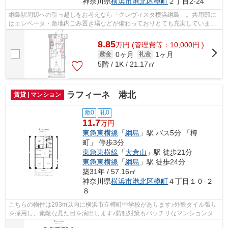
神奈川県
横浜市港北区
樽町
２丁目2-24
綱島駅周辺への引っ越しをお考えなら「クレヴィスタ横浜綱島」。共用部に
はエレベータ・敷地内ごみ置き場などが備わっておりとても充実していま
す。造りとデザインに関して、自信をも...
8.85
万
円
(管理費等：10,000円 )
0ヶ月
1ヶ月
敷金
礼金
5階 / 1K / 21.17㎡
ラフィーネ 港北
賃貸 | マンション
敷0
礼0
11.7
万円
東急東横線
「
綱島
」駅 バス5分 「樽
町」 停歩3分
東急東横線
「
大倉山
」駅 徒歩21分
東急東横線
「
綱島
」駅 徒歩24分
築31年 / 57.16㎡
神奈川県
横浜市港北区
樽町
４丁目１０-２
８
こちらの物件は293m以内に横浜市立樽町中学校があります♪外観タイル張り
を採用し、素敵な見た目を演出します♪防犯対策もバッチリなマンションタイ
プの物件です♪駅が周辺に2つあるので...