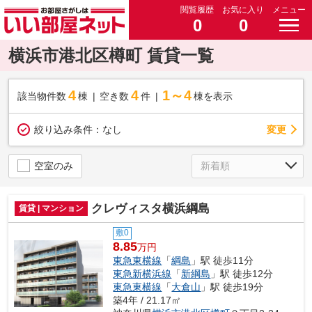
閲覧履歴
お気に入り
メニュー
0
0
横浜市港北区樽町 賃貸一覧
4
4
1～4
該当物件数
棟
空き数
件
棟を表示
変更
絞り込み条件：
なし
空室のみ
クレヴィスタ横浜綱島
賃貸 | マンション
敷0
8.85
万円
東急東横線
「
綱島
」駅 徒歩11分
東急新横浜線
「
新綱島
」駅 徒歩12分
東急東横線
「
大倉山
」駅 徒歩19分
築4年 / 21.17㎡