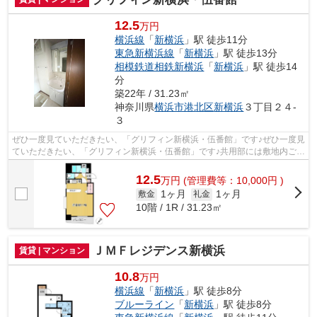
12.5
万円
横浜線
「
新横浜
」駅 徒歩11分
東急新横浜線
「
新横浜
」駅 徒歩13分
相模鉄道相鉄新横浜
「
新横浜
」駅 徒歩14
分
築22年 / 31.23㎡
神奈川県
横浜市港北区
新横浜
３丁目２４-
３
ぜひ一度見ていただきたい、「グリフィン新横浜・伍番館」です♪ぜひ一度見
ていただきたい、「グリフィン新横浜・伍番館」です♪共用部には敷地内ごみ
置き場・エレベータなどが備わって...
12.5
万
円
(管理費等：10,000円 )
1ヶ月
1ヶ月
敷金
礼金
10階 / 1R / 31.23㎡
ＪＭＦレジデンス新横浜
賃貸 | マンション
10.8
万円
横浜線
「
新横浜
」駅 徒歩8分
ブルーライン
「
新横浜
」駅 徒歩8分