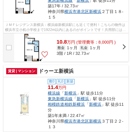
東急新横浜線
「
新横浜
」駅 徒歩11分
築17年 / 32.73㎡
神奈川県
横浜市港北区
新横浜
２丁目１８-
１５
ＪＭＦレジデンス新横浜：横浜線新横浜駅にも近くて便利！こちらの物件は
横浜市立小机小学校まで1922m以内にあるのがポイントです！共用部には敷
地内ごみ置き場・エレベータなど様々な...
10.8
万
円
(管理費等：8,000円 )
1ヶ月
1ヶ月
敷金
礼金
3階 / 1R / 32.73㎡
ドゥーエ新横浜
賃貸 | マンション
敷0
礼0
新築
11.4
万円
横浜線
「
新横浜
」駅 徒歩11分
東急新横浜線
「
新横浜
」駅 徒歩11分
相模鉄道相鉄新横浜
「
新横浜
」駅 徒歩11
分
築1年未満 / 22.47㎡
神奈川県
横浜市港北区
新横浜
３丁目２２-
１３