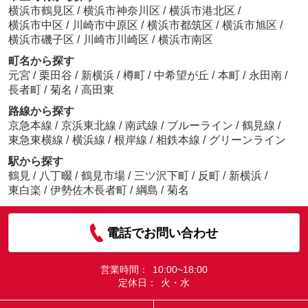
横浜市鶴見区
/
横浜市神奈川区
/
横浜市港北区
/
横浜市中区
/
川崎市中原区
/
横浜市都筑区
/
横浜市旭区
/
横浜市磯子区
/
川崎市川崎区
/
横浜市南区
町名から探す
元宮
/
栗田谷
/
新横浜
/
樽町
/
中希望が丘
/
本町
/
永田南
/
長者町
/
菊名
/
高田東
路線から探す
京急本線
/
京浜東北線
/
南武線
/
ブルーライン
/
鶴見線
/
東急東横線
/
横浜線
/
根岸線
/
相鉄本線
/
グリーンライン
駅から探す
鶴見
/
八丁畷
/
鶴見市場
/
三ツ沢下町
/
反町
/
新横浜
/
東白楽
/
伊勢佐木長者町
/
綱島
/
菊名
電話でお問い合わせ
営業時間：
10:00~18:00
定休日：
火・水