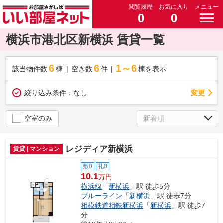
閲覧履歴
お気に入り
メニュー
0
0
横浜市港北区新横浜 賃貸一覧
6
6
1～6
該当物件数
棟
空き数
件
棟を表示
変更
絞り込み条件：
なし
空室のみ
レジディア新横浜
賃貸 | マンション
敷0
礼0
10.1
万円
横浜線
「
新横浜
」駅 徒歩5分
ブルーライン
「
新横浜
」駅 徒歩7分
相模鉄道相鉄新横浜
「
新横浜
」駅 徒歩7
分