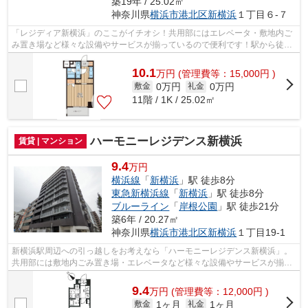
築19年 / 25.02㎡
神奈川県
横浜市港北区
新横浜
１丁目６-７
「レジディア新横浜」のここがイチオシ！共用部にはエレベータ・敷地内ご
み置き場など様々な設備やサービスが揃っているので便利です！駅から徒歩
5分というアクセス良好な駅近物件はい...
10.1
万
円
(管理費等：15,000円 )
0万円
0万円
敷金
礼金
11階 / 1K / 25.02㎡
ハーモニーレジデンス新横浜
賃貸 | マンション
9.4
万円
横浜線
「
新横浜
」駅 徒歩8分
東急新横浜線
「
新横浜
」駅 徒歩8分
ブルーライン
「
岸根公園
」駅 徒歩21分
築6年 / 20.27㎡
神奈川県
横浜市港北区
新横浜
１丁目19-1
新横浜駅周辺への引っ越しをお考えなら「ハーモニーレジデンス新横浜」。
共用部には敷地内ごみ置き場・エレベータなど様々な設備やサービスが揃っ
ているので便利です。築6年のイチオシ...
9.4
万
円
(管理費等：12,000円 )
1ヶ月
1ヶ月
敷金
礼金