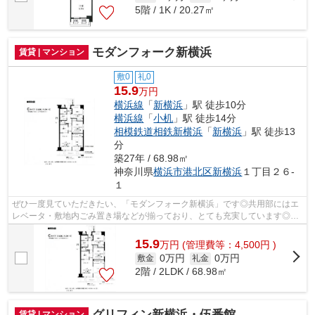
5階 / 1K / 20.27㎡
モダンフォーク新横浜
賃貸 | マンション
敷0
礼0
15.9
万円
横浜線
「
新横浜
」駅 徒歩10分
横浜線
「
小机
」駅 徒歩14分
相模鉄道相鉄新横浜
「
新横浜
」駅 徒歩13
分
築27年 / 68.98㎡
神奈川県
横浜市港北区
新横浜
１丁目２６-
１
ぜひ一度見ていただきたい、「モダンフォーク新横浜」です◎共用部にはエ
レベータ・敷地内ごみ置き場などが揃っており、とても充実しています◎地
上10階建てで景色も良く、多数のお問い...
15.9
万
円
(管理費等：4,500円 )
0万円
0万円
敷金
礼金
2階 / 2LDK / 68.98㎡
グリフィン新横浜・伍番館
賃貸 | マンション