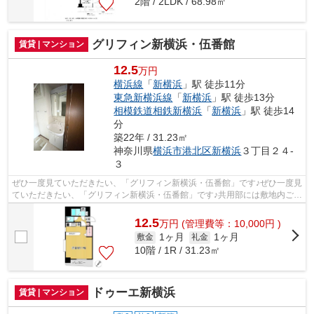
2階 / 2LDK / 68.98㎡
グリフィン新横浜・伍番館
賃貸 | マンション
12.5
万円
横浜線
「
新横浜
」駅 徒歩11分
東急新横浜線
「
新横浜
」駅 徒歩13分
相模鉄道相鉄新横浜
「
新横浜
」駅 徒歩14
分
築22年 / 31.23㎡
神奈川県
横浜市港北区
新横浜
３丁目２４-
３
ぜひ一度見ていただきたい、「グリフィン新横浜・伍番館」です♪ぜひ一度見
ていただきたい、「グリフィン新横浜・伍番館」です♪共用部には敷地内ごみ
置き場・エレベータなどが備わって...
12.5
万
円
(管理費等：10,000円 )
1ヶ月
1ヶ月
敷金
礼金
10階 / 1R / 31.23㎡
ドゥーエ新横浜
賃貸 | マンション