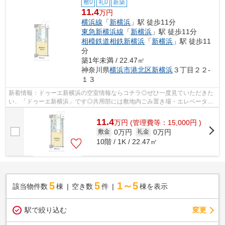
敷0
礼0
新築
11.4
万円
横浜線
「
新横浜
」駅 徒歩11分
東急新横浜線
「
新横浜
」駅 徒歩11分
相模鉄道相鉄新横浜
「
新横浜
」駅 徒歩11
分
築1年未満 / 22.47㎡
神奈川県
横浜市港北区
新横浜
３丁目２２-
１３
新着情報：ドゥーエ新横浜の空室情報ならコチラ◎ぜひ一度見ていただきた
い、「ドゥーエ新横浜」です◎共用部には敷地内ごみ置き場・エレベータな
どが揃っております◎地上11階建てでニー...
11.4
万
円
(管理費等：15,000円 )
0万円
0万円
敷金
礼金
10階 / 1K / 22.47㎡
5
5
1～5
該当物件数
棟
空き数
件
棟を表示
駅で絞り込む
変更