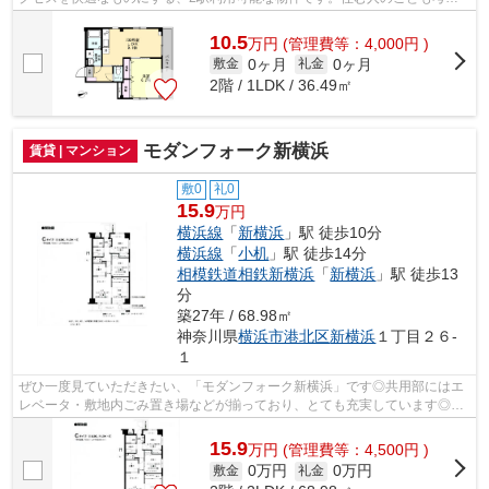
られている満足度の高いアパートです。...
10.5
万
円
(管理費等：4,000円 )
0ヶ月
0ヶ月
敷金
礼金
2階 / 1LDK / 36.49㎡
モダンフォーク新横浜
賃貸 | マンション
敷0
礼0
15.9
万円
横浜線
「
新横浜
」駅 徒歩10分
横浜線
「
小机
」駅 徒歩14分
相模鉄道相鉄新横浜
「
新横浜
」駅 徒歩13
分
築27年 / 68.98㎡
神奈川県
横浜市港北区
新横浜
１丁目２６-
１
ぜひ一度見ていただきたい、「モダンフォーク新横浜」です◎共用部にはエ
レベータ・敷地内ごみ置き場などが揃っており、とても充実しています◎地
上10階建てで景色も良く、多数のお問い...
15.9
万
円
(管理費等：4,500円 )
0万円
0万円
敷金
礼金