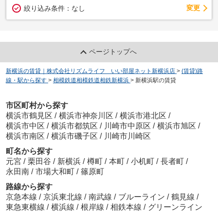
変更
絞り込み条件：
なし
ページトップへ
新横浜の賃貸｜株式会社リズムライフ いい部屋ネット新横浜店
>
(賃貸)路
線・駅から探す
>
相模鉄道相模鉄道相鉄新横浜
>
新横浜駅の賃貸
市区町村から探す
横浜市鶴見区
/
横浜市神奈川区
/
横浜市港北区
/
横浜市中区
/
横浜市都筑区
/
川崎市中原区
/
横浜市旭区
/
横浜市南区
/
横浜市磯子区
/
川崎市川崎区
町名から探す
元宮
/
栗田谷
/
新横浜
/
樽町
/
本町
/
小机町
/
長者町
/
永田南
/
市場大和町
/
篠原町
路線から探す
京急本線
/
京浜東北線
/
南武線
/
ブルーライン
/
鶴見線
/
東急東横線
/
横浜線
/
根岸線
/
相鉄本線
/
グリーンライン