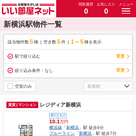
閲覧履歴
お気に入り
メニュー
0
0
新横浜駅物件一覧
5
5
1～5
該当物件数
棟
空き数
件
棟を表示
駅で絞り込む
変更
変更
絞り込み条件：
なし
空室のみ
レジディア新横浜
賃貸 | マンション
敷0
礼0
10.1
万円
横浜線
「
新横浜
」駅 徒歩5分
ブルーライン
「
新横浜
」駅 徒歩7分