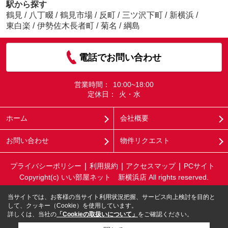
駅から探す
鶴見
/
八丁畷
/
鶴見市場
/
反町
/
三ツ沢下町
/
新横浜
/
東白楽
/
伊勢佐木長者町
/
菊名
/
綱島
電話でお問い合わせ
営業時間：
10:00~18:00
定休日：
火・水
ホーム
会社概要
お問い合わせ
物件リクエスト
プライバシーポリシー
利用規約
アクセスマップ
PCサイト
Copyright(c) いい部屋ネット 新横浜店 All rights reserved.
当サイトでは、お客様の当サイト利用状況把握、サービス向上検討を目的と
して、クッキー（Cookie）を使用しています。
詳しくは、当社の
「Cookieの取扱いについて」
をご確認ください。