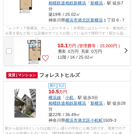
相模鉄道相鉄新横浜
「
新横浜
」駅 徒歩7
分
築19年 / 25.02㎡
神奈川県
横浜市港北区
新横浜
１丁目６-７
「レジディア新横浜」のここがイチオシ！共用部にはエレベータ・敷地内ご
み置き場など様々な設備やサービスが揃っているので便利です！駅から徒歩
5分というアクセス良好な駅近物件はい...
10.1
万
円
(管理費等：15,000円 )
0万円
0万円
敷金
礼金
11階 / 1K / 25.02㎡
フォレストヒルズ
賃貸 | マンション
敷0
礼0
10.5
万円
横浜線
「
小机
」駅 徒歩3分
相模鉄道相鉄新横浜
「
新横浜
」駅 徒歩28
分
築22年 / 36.49㎡
神奈川県
横浜市港北区
小机町
1509-3
駅から徒歩3分というのは遊びたい盛りの学生にも魅力的です。電車でのア
クセスを快適なものにする、2駅利用可能な物件です。住む人のことも考え