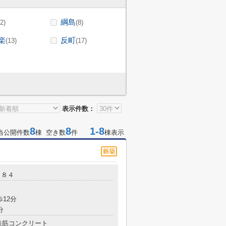
綱島
(2)
(8)
楽
反町
(13)
(17)
表示件数：
8
8
1-8
当公開件数
棟 空き数
件
棟表示
２８４
歩12分
分
鉄筋コンクリート