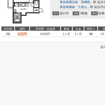
東急新横浜線
「
新綱島
」駅 徒歩1
東急東横線
「
大倉山
」駅 徒歩25
築21年
3階建
軽量
築年
階数
構造
所在階
賃料
管理費・共益費
敷金
礼金
間取り
8
万円
2階
4,000円
1ヶ月
1ヶ月
1K
23
該