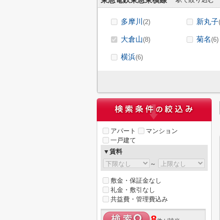
東急電鉄東急東横線
多摩川
新丸子
(2)
大倉山
菊名
(8)
(6)
横浜
(6)
アパート
マンション
一戸建て
▼賃料
～
敷金・保証金なし
礼金・敷引なし
共益費・管理費込み
8