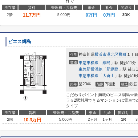
件で...
所在階
賃料
管理費・共益費
敷金
礼金
間取り
11.7
万円
0万円
0万円
2階
5,000円
3DK
ピエス綱島
神奈川県
横浜市港北区
樽町
１丁目
住所
交通
東急東横線
「
綱島
」駅 徒歩11分
東急新横浜線
「
新綱島
」駅 徒歩1
東急東横線
「
大倉山
」駅 徒歩16
築20年
7階建
鉄筋
築年
階数
構造
こだわりポイント満載のピエス綱島☆新
ラ☆2駅利用できるマンションは電車で
タイプ...
所在階
賃料
管理費・共益費
敷金
礼金
間取り
10.3
万円
2階
5,000円
2ヶ月
1ヶ月
1R
3