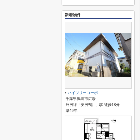
新着物件
ハイツリーコーポ
千葉県鴨川市広場
外房線「安房鴨川」駅 徒歩18分
築49年