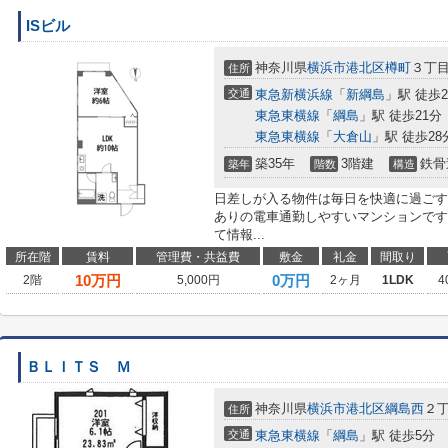
ISビル
神奈川県
横浜市港北区
樽町
３丁
住所
交通
東急新横浜線
「
新綱島
」駅 徒歩2
東急東横線
「
綱島
」駅 徒歩21分
東急東横線
「
大倉山
」駅 徒歩28
築35年
3階建
鉄骨
築年
階数
構造
日差しが入る物件は毎日を快適に過ごす
ありの電車通勤しやすいマンションです
て情報...
所在階
賃料
管理費・共益費
敷金
礼金
間取り
10
万円
0万円
2階
5,000円
2ヶ月
1LDK
4
ＢＬＩＴＳ Ｍ
神奈川県
横浜市港北区
綱島西
２丁
住所
交通
東急東横線
「
綱島
」駅 徒歩5分