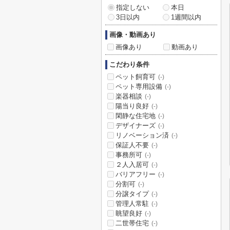
指定しない
本日
3日以内
1週間以内
画像・動画あり
画像あり
動画あり
こだわり条件
ペット飼育可
(-)
ペット専用設備
(-)
楽器相談
(-)
陽当り良好
(-)
閑静な住宅地
(-)
デザイナーズ
(-)
リノベーション済
(-)
保証人不要
(-)
事務所可
(-)
２人入居可
(-)
バリアフリー
(-)
分割可
(-)
分譲タイプ
(-)
管理人常駐
(-)
眺望良好
(-)
二世帯住宅
(-)