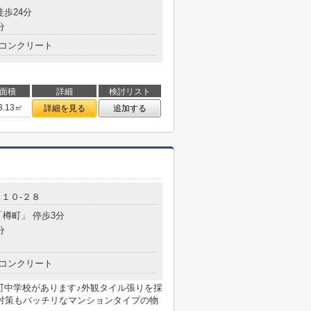
徒歩24分
分
コンクリート
面積
詳細
検討リスト
3.13㎡
詳細を見る
追加する
１０-２８
「樽町」 停歩3分
分
コンクリート
町中学校があります♪外観タイル張りを採
対策もバッチリなマンションタイプの物