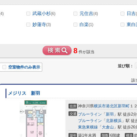
武蔵小杉
元住吉
日吉
(4)
(6)
(4)
妙蓮寺
白楽
東白
(3)
(1)
8
件が該当
並び順：
空室物件のみ表示
該
メジリス 新羽
神奈川県
横浜市港北区
新羽町
１
住所
交通
ブルーライン
「
新羽
」駅 徒歩2分
ブルーライン
「
北新横浜
」駅 徒
東急東横線
「
大倉山
」駅 徒歩26
築1年未満
6階建
築年
階数
構造