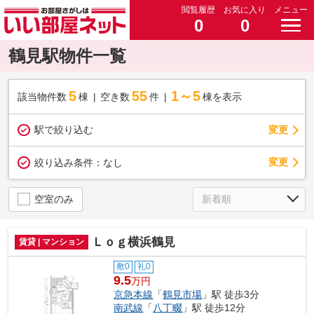
閲覧履歴
お気に入り
メニュー
0
0
鶴見駅物件一覧
5
55
1～5
該当物件数
棟
空き数
件
棟を表示
駅で絞り込む
変更
変更
絞り込み条件：
なし
空室のみ
Ｌｏｇ横浜鶴見
賃貸 | マンション
敷0
礼0
9.5
万円
京急本線
「
鶴見市場
」駅 徒歩3分
南武線
「
八丁畷
」駅 徒歩12分