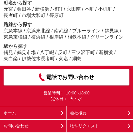
町名から探す
元宮
/
栗田谷
/
新横浜
/
樽町
/
永田南
/
本町
/
小机町
/
長者町
/
市場大和町
/
篠原町
路線から探す
京急本線
/
京浜東北線
/
南武線
/
ブルーライン
/
鶴見線
/
東急東横線
/
横浜線
/
根岸線
/
相鉄本線
/
グリーンライン
駅から探す
鶴見
/
鶴見市場
/
八丁畷
/
反町
/
三ツ沢下町
/
新横浜
/
東白楽
/
伊勢佐木長者町
/
菊名
/
綱島
電話でお問い合わせ
営業時間：
10:00~18:00
定休日：
火・水
ホーム
会社概要
お問い合わせ
物件リクエスト