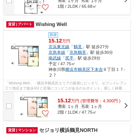
1ヶ月
1ヶ月
敷金
礼金
1階 / 2LDK / 65.68㎡
Wishing Well
賃貸 | アパート
新築
15.12
万円
京浜東北線
「
鶴見
」駅 徒歩27分
京急本線
「
京急鶴見
」駅 徒歩30分
南武線
「
尻手
」駅 徒歩29分
予定 / 47.75㎡
神奈川県
横浜市鶴見区
下末吉
６丁目１７-
２７
「Wishing Well」：横浜市鶴見区エリアの新居にピッタリ。セブンイレブン
三ツ池店まで徒歩4分と近場にコンビニがあるのもポイント。新しく綺麗な
新築物件です。当社は横浜市鶴見区に...
15.12
万
円
(管理費等：4,300円 )
1ヶ月
1ヶ月
敷金
礼金
2階 / 1LDK / 47.75㎡
セジョリ横浜鶴見NORTH
賃貸 | マンション