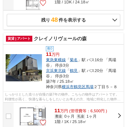
1階 / 1DK / 24.18㎡
48
残り
件を表示する
クレイノリヴェールの森
賃貸 | アパート
敷0
11
万円
東急東横線
「
菊名
」駅 バス16分 「馬場
谷」 停歩3分
京浜東北線
「
鶴見
」駅 バス20分 「馬場
谷」 停歩3分
築7年 / 25.18㎡
神奈川県
横浜市鶴見区
馬場
２丁目５－８
しっかりとした造りが自慢の築7年の物件。こちらの物件はアパートです。
利便性が高く、快適な暮らしをしたいとお考えの方、地域に特化した物件情
報を持つ当社にお任せ下さい！確かな賃...
11
万
円
(管理費等：6,500円 )
0ヶ月
1ヶ月
敷金
礼金
1階 / 1K / 25.18㎡