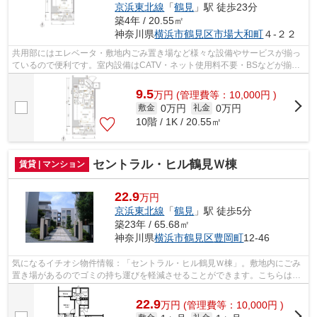
京浜東北線
「
鶴見
」駅 徒歩23分
築4年 / 20.55㎡
神奈川県
横浜市鶴見区
市場大和町
４-２２
共用部にはエレベータ・敷地内ごみ置き場など様々な設備やサービスが揃っ
ているので便利です。室内設備はCATV・ネット使用料不要・BSなどが揃っ
ており、とても充実しています。定期的...
9.5
万
円
(管理費等：10,000円 )
0万円
0万円
敷金
礼金
10階 / 1K / 20.55㎡
セントラル・ヒル鶴見Ｗ棟
賃貸 | マンション
22.9
万円
京浜東北線
「
鶴見
」駅 徒歩5分
築23年 / 65.68㎡
神奈川県
横浜市鶴見区
豊岡町
12-46
気になるイチオシ物件情報：「セントラル・ヒル鶴見Ｗ棟」。敷地内にごみ
置き場があるのでゴミの持ち運びを軽減させることができます。こちらはマ
ンションタイプになります。周辺には...
22.9
万
円
(管理費等：10,000円 )