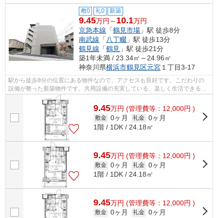
敷0
礼0
新築
9.45
10.1
万円～
万円
京急本線
「
鶴見市場
」駅 徒歩8分
南武線
「
八丁畷
」駅 徒歩13分
鶴見線
「
鶴見
」駅 徒歩21分
築1年未満 / 23.34㎡～24.96㎡
神奈川県
横浜市鶴見区
元宮
１丁目3-17
駅から徒歩8分の位置にある物件なので、アクセスも良好です。こだわりの
設備が整った新築物件です。共用設備の充実している、楽しく生活できるマ
ンションです。2026年に建設された物件...
9.45
万
円
(管理費等：12,000円 )
0ヶ月
0ヶ月
敷金
礼金
1階 / 1DK / 24.18㎡
9.45
万
円
(管理費等：12,000円 )
0ヶ月
0ヶ月
敷金
礼金
1階 / 1DK / 24.18㎡
9.45
万
円
(管理費等：12,000円 )
0ヶ月
0ヶ月
敷金
礼金