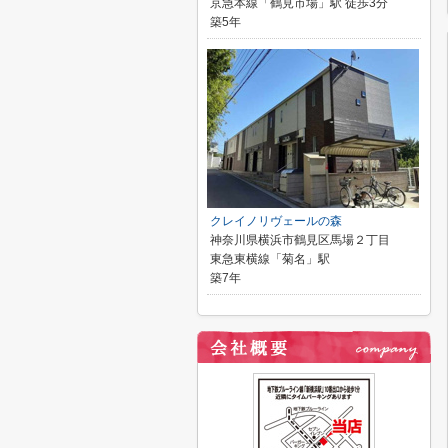
京急本線「鶴見市場」駅 徒歩3分
築5年
クレイノリヴェールの森
神奈川県横浜市鶴見区馬場２丁目
東急東横線「菊名」駅
築7年