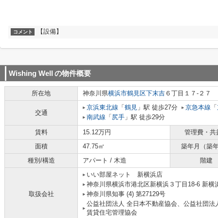
【設備】
コメント
Wishing Well
の物件概要
所在地
神奈川県
横浜市鶴見区
下末吉
６丁目１７-２７
京浜東北線
「
鶴見
」駅 徒歩27分
京急本線
「
交通
南武線
「
尻手
」駅 徒歩29分
賃料
15.12万円
管理費・共
面積
47.75㎡
築年月（築
種別/構造
アパート / 木造
階建
いい部屋ネット 新横浜店
神奈川県横浜市港北区新横浜３丁目18-6 新横浜
取扱会社
神奈川県知事 (4) 第27129号
公益社団法人 全日本不動産協会、公益社団法
賃貸住宅管理協会