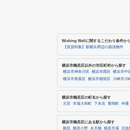
Wishing Wellに関するこだわり条件か
【賃貸特集】新横浜周辺の築浅物件
横浜市鶴見区以外の市区町村から探す
横浜市神奈川区
横浜市西区
横浜市中
横浜市青葉区
横浜市都筑区
川崎市川
横浜市鶴見区の町名から探す
元宮
市場大和町
下末吉
豊岡町
仲通
横浜市鶴見区にある駅から探す
鶴見
鶴見小野
弁天橋
鶴見市場
京急