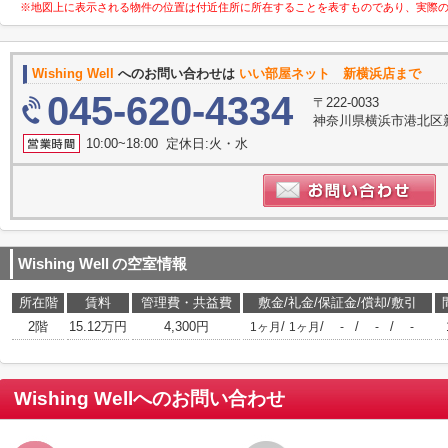
※地図上に表示される物件の位置は付近住所に所在することを表すものであり、実際
Wishing Well
へのお問い合わせは
いい部屋ネット 新横浜店まで
045-620-4334
〒222-0033
神奈川県横浜市港北区新横
10:00~18:00 定休日:火・水
Wishing Well
の空室情報
所在階
賃料
管理費・共益費
敷金/礼金/保証金/償却/敷引
2階
15.12万円
4,300円
/
/
/
/
1ヶ月
1ヶ月
-
-
-
Wishing Well
へのお問い合わせ