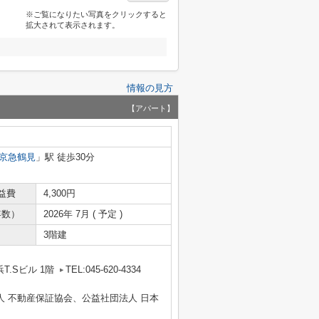
※ご覧になりたい写真をクリックすると
拡大されて表示されます。
情報の見方
【アパート】
京急鶴見
」駅 徒歩30分
益費
4,300円
年数）
2026年 7月 ( 予定 )
3階建
T.Sビル 1階
TEL:045-620-4334
人 不動産保証協会、公益社団法人 日本