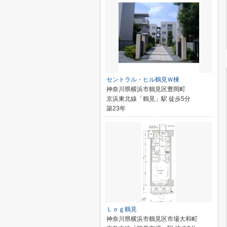
セントラル・ヒル鶴見Ｗ棟
神奈川県横浜市鶴見区豊岡町
京浜東北線「鶴見」駅 徒歩5分
築23年
Ｌｏｇ鶴見
神奈川県横浜市鶴見区市場大和町