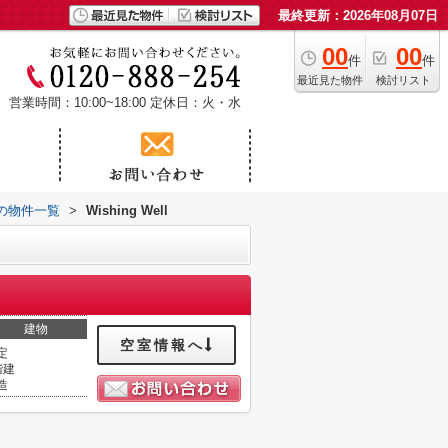
最終更新：2026年08月07日
00
00
件
件
最近見た物件
検討リスト
営業時間：10:00~18:00
定休日：火・水
の物件一覧
>
Wishing Well
建物
空室情報へ
定
階建
造