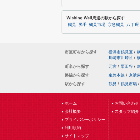
Wishing Well周辺の駅から探す
鶴見
尻手
鶴見市場
京急鶴見
八丁畷
市区町村から探す
横浜市鶴見区
/
川崎市川崎区
/
町名から探す
元宮
/
栗田谷
/
路線から探す
京急本線
/
京浜
駅から探す
鶴見
/
鶴見市場
/
ホーム
お問い合わせ
会社概要
スタッフ紹介
プライバシーポリシー
利用規約
サイトマップ