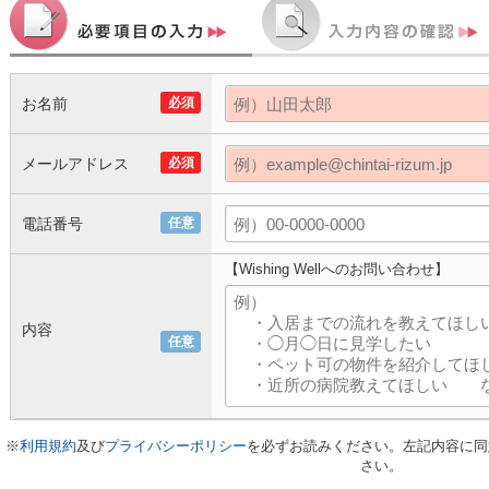
お名前
必須
メールアドレス
必須
電話番号
任意
【Wishing Wellへのお問い合わせ】
内容
任意
※
利用規約
及び
プライバシーポリシー
を必ずお読みください。左記内容に同
さい。