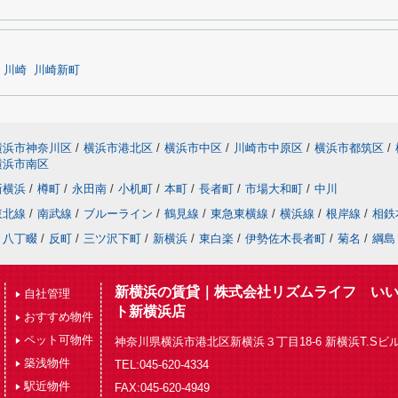
川崎
川崎新町
横浜市神奈川区
/
横浜市港北区
/
横浜市中区
/
川崎市中原区
/
横浜市都筑区
/
横浜市南区
新横浜
/
樽町
/
永田南
/
小机町
/
本町
/
長者町
/
市場大和町
/
中川
東北線
/
南武線
/
ブルーライン
/
鶴見線
/
東急東横線
/
横浜線
/
根岸線
/
相鉄
八丁畷
/
反町
/
三ツ沢下町
/
新横浜
/
東白楽
/
伊勢佐木長者町
/
菊名
/
綱島
新横浜の賃貸｜株式会社リズムライフ い
自社管理
ト新横浜店
おすすめ物件
ペット可物件
神奈川県横浜市港北区新横浜３丁目18-6 新横浜T.Sビル
築浅物件
TEL:045-620-4334
駅近物件
FAX:045-620-4949