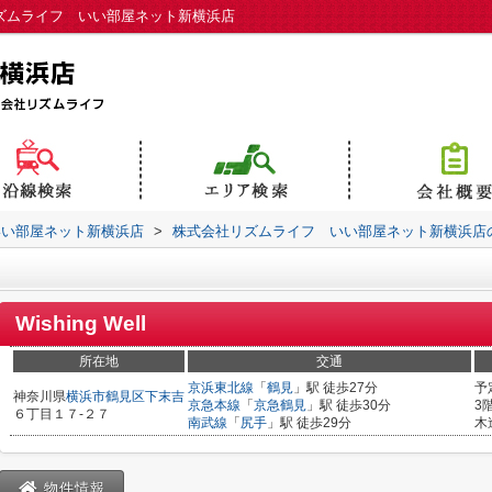
会社リズムライフ いい部屋ネット新横浜店
いい部屋ネット新横浜店
>
株式会社リズムライフ いい部屋ネット新横浜店
Wishing Well
所在地
交通
京浜東北線
「
鶴見
」駅 徒歩27分
予
神奈川県
横浜市鶴見区
下末吉
京急本線
「
京急鶴見
」駅 徒歩30分
3
６丁目１７-２７
南武線
「
尻手
」駅 徒歩29分
木
物件情報