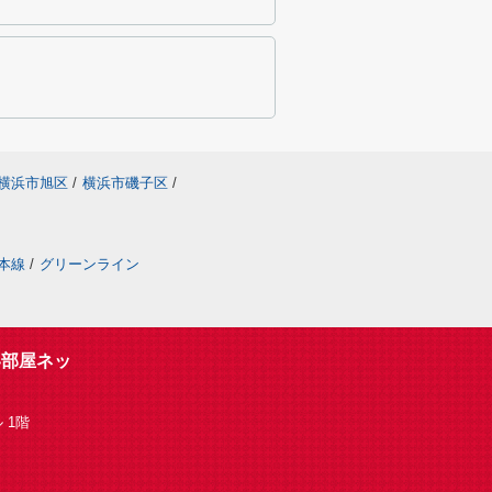
横浜市旭区
/
横浜市磯子区
/
本線
/
グリーンライン
い部屋ネッ
 1階