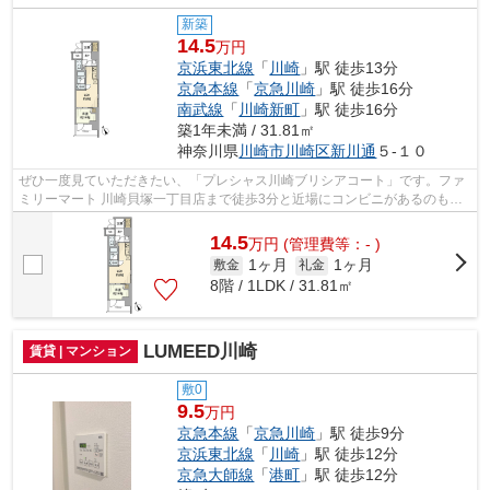
新築
14.5
万円
京浜東北線
「
川崎
」駅 徒歩13分
京急本線
「
京急川崎
」駅 徒歩16分
南武線
「
川崎新町
」駅 徒歩16分
築1年未満 / 31.81㎡
神奈川県
川崎市川崎区
新川通
５-１０
ぜひ一度見ていただきたい、「プレシャス川崎ブリシアコート」です。ファ
ミリーマート 川崎貝塚一丁目店まで徒歩3分と近場にコンビニがあるのもポ
イント。川崎市川崎区エリアや京浜東...
14.5
万
円
(管理費等：- )
1ヶ月
1ヶ月
敷金
礼金
8階 / 1LDK / 31.81㎡
LUMEED川崎
賃貸 | マンション
敷0
9.5
万円
京急本線
「
京急川崎
」駅 徒歩9分
京浜東北線
「
川崎
」駅 徒歩12分
京急大師線
「
港町
」駅 徒歩12分