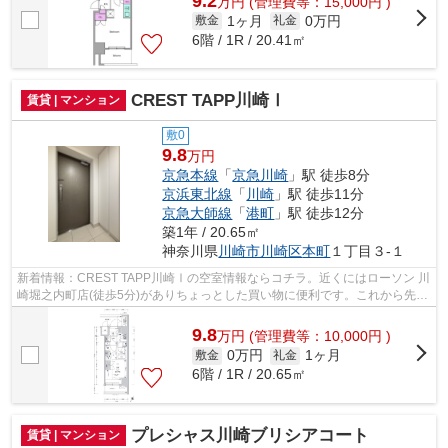
9.2
万
円
(管理費等：15,000円 )
1ヶ月
0万円
敷金
礼金
6階 / 1R / 20.41㎡
CREST TAPP川崎Ⅰ
賃貸 | マンション
敷0
9.8
万円
京急本線
「
京急川崎
」駅 徒歩8分
京浜東北線
「
川崎
」駅 徒歩11分
京急大師線
「
港町
」駅 徒歩12分
築1年 / 20.65㎡
神奈川県
川崎市川崎区
本町
１丁目３-１
新着情報：CREST TAPP川崎Ⅰの空室情報ならコチラ。近くにはローソン 川
崎堀之内町店(徒歩5分)がありちょっとした買い物に便利です。これから先、
どんな暮らしを実現していきたいですか...
9.8
万
円
(管理費等：10,000円 )
0万円
1ヶ月
敷金
礼金
6階 / 1R / 20.65㎡
プレシャス川崎ブリシアコート
賃貸 | マンション