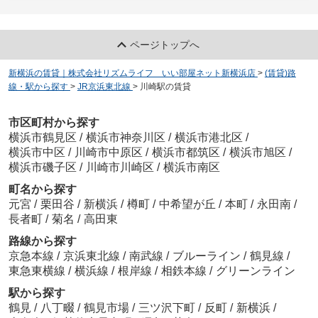
ページトップへ
新横浜の賃貸｜株式会社リズムライフ いい部屋ネット新横浜店
>
(賃貸)路
線・駅から探す
>
JR京浜東北線
>
川崎駅の賃貸
市区町村から探す
横浜市鶴見区
/
横浜市神奈川区
/
横浜市港北区
/
横浜市中区
/
川崎市中原区
/
横浜市都筑区
/
横浜市旭区
/
横浜市磯子区
/
川崎市川崎区
/
横浜市南区
町名から探す
元宮
/
栗田谷
/
新横浜
/
樽町
/
中希望が丘
/
本町
/
永田南
/
長者町
/
菊名
/
高田東
路線から探す
京急本線
/
京浜東北線
/
南武線
/
ブルーライン
/
鶴見線
/
東急東横線
/
横浜線
/
根岸線
/
相鉄本線
/
グリーンライン
駅から探す
鶴見
/
八丁畷
/
鶴見市場
/
三ツ沢下町
/
反町
/
新横浜
/