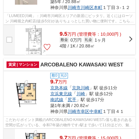
築5年 / 20.88㎡
神奈川県
川崎市川崎区
本町
１丁目３-１２
「LUMEED川崎」：川崎市川崎区エリアの新居にピッタリ。近くにはローソ
ン 川崎堀之内町店(徒歩5分)がありちょっとした買い物に便利です。こちらの
お部屋で新しい生活を始めてみません...
9.5
万
円
(管理費等：10,000円 )
0万円
1ヶ月
敷金
礼金
4階 / 1K / 20.88㎡
ARCOBALENO KAWASAKI WEST
賃貸 | マンション
敷0
礼0
9.7
万円
京急本線
「
京急川崎
」駅 徒歩11分
京浜東北線
「
川崎
」駅 徒歩12分
南武線
「
尻手
」駅 徒歩17分
築1年未満 / 20.82㎡
神奈川県
川崎市幸区
中幸町
１丁目４１
こだわりポイント満載のARCOBALENO KAWASAKI WEST♪落ち着きのある
空間が広がっている、令和7年築の物件です♪駅まで歩いて11分ほどの、魅力
的な立地の物件です♪2駅利用可能な物件で目的...
9.7
万
円
(管理費等：15,000円 )