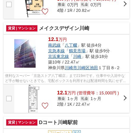
0万円
0万円
敷金
礼金
4階 / 1R / 20.82㎡
メイクスデザイン川崎
賃貸 | マンション
12.1
万円
南武線
「
八丁畷
」駅 徒歩4分
京急本線
「
鶴見市場
」駅 徒歩9分
京浜東北線
「
川崎
」駅 徒歩18分
築10年 / 22.47㎡
神奈川県
川崎市川崎区
池田
１丁目８-２
便利なスーパー「京急ストア八丁畷店」まで219mです。仕事中や入浴中な
ど手が離せないときでも、宅配ボックスを利用すれば配達時間を気にせずに
生活することができます。川崎市川崎区...
12.1
万
円
(管理費等：15,000円 )
1ヶ月
1ヶ月
敷金
礼金
2階 / 1K / 22.47㎡
Dコート川崎駅前
賃貸 | マンション
フリーレント
礼0