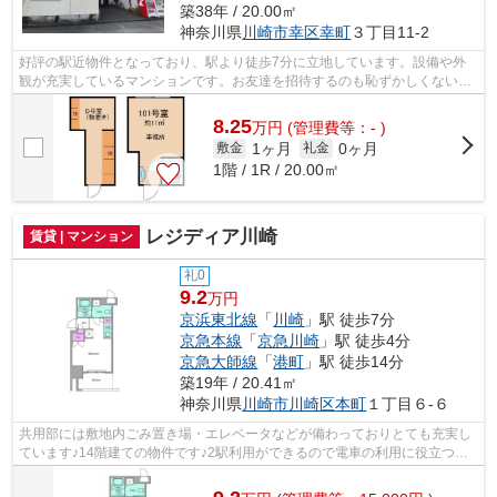
築38年 / 20.00㎡
神奈川県
川崎市幸区
幸町
３丁目11-2
好評の駅近物件となっており、駅より徒歩7分に立地しています。設備や外
観が充実しているマンションです。お友達を招待するのも恥ずかしくない物
件。どういった生活を送りたいか。それ...
8.25
万
円
(管理費等：- )
1ヶ月
0ヶ月
敷金
礼金
1階 / 1R / 20.00㎡
レジディア川崎
賃貸 | マンション
礼0
9.2
万円
京浜東北線
「
川崎
」駅 徒歩7分
京急本線
「
京急川崎
」駅 徒歩4分
京急大師線
「
港町
」駅 徒歩14分
築19年 / 20.41㎡
神奈川県
川崎市川崎区
本町
１丁目６-６
共用部には敷地内ごみ置き場・エレベータなどが備わっておりとても充実し
ています♪14階建ての物件です♪2駅利用ができるので電車の利用に役立つマ
ンションです♪造りとデザインに関して...