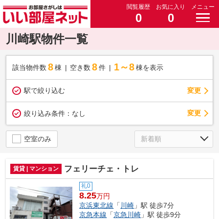
閲覧履歴
お気に入り
メニュー
0
0
川崎駅物件一覧
8
8
1～8
該当物件数
棟
空き数
件
棟を表示
駅で絞り込む
変更
変更
絞り込み条件：
なし
空室のみ
フェリーチェ・トレ
賃貸 | マンション
礼0
8.25
万円
京浜東北線
「
川崎
」駅 徒歩7分
京急本線
「
京急川崎
」駅 徒歩9分