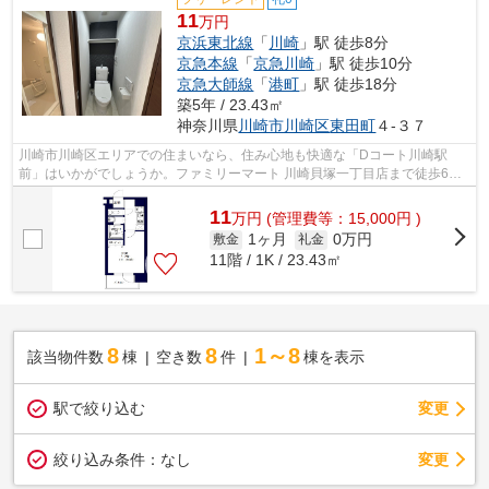
11
万円
京浜東北線
「
川崎
」駅 徒歩8分
京急本線
「
京急川崎
」駅 徒歩10分
京急大師線
「
港町
」駅 徒歩18分
築5年 / 23.43㎡
神奈川県
川崎市川崎区
東田町
４-３７
川崎市川崎区エリアでの住まいなら、住み心地も快適な「Dコート川崎駅
前」はいかがでしょうか。ファミリーマート 川崎貝塚一丁目店まで徒歩6分
と近場にコンビニがあるのもポイント。川...
11
万
円
(管理費等：15,000円 )
1ヶ月
0万円
敷金
礼金
11階 / 1K / 23.43㎡
8
8
1～8
該当物件数
棟
空き数
件
棟を表示
駅で絞り込む
変更
変更
絞り込み条件：
なし