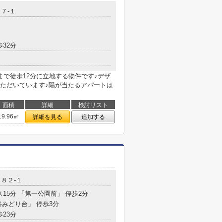
７-１
歩32分
まで徒歩12分に立地する物件です♪デザ
ただいています♪陽が当たるアパートは
面積
詳細
検討リスト
19.96㎡
詳細を見る
追加する
８２-１
ス15分 「第一公園前」 停歩2分
谷みどり台」 停歩3分
歩23分