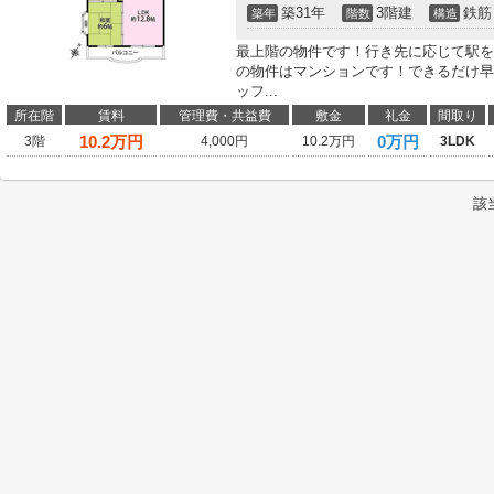
築31年
3階建
鉄筋
築年
階数
構造
最上階の物件です！行き先に応じて駅を
の物件はマンションです！できるだけ早
ッフ...
所在階
賃料
管理費・共益費
敷金
礼金
間取り
10.2
万円
0万円
3階
4,000円
10.2万円
3LDK
該