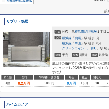
空室物件のみ表示
該
リブリ・鴨居
神奈川県
横浜市緑区
鴨居
１丁目１
住所
交通
横浜線
「
鴨居
」駅 徒歩6分
横浜線
「
中山
」駅 徒歩38分
グリーンライン
「
川和町
」駅 徒
予定
4階建
鉄骨造
築年
階数
構造
最上階の物件です♪造りとデザインに関
ンションです♪2026年築の物件です♪
ずに済...
所在階
賃料
管理費・共益費
敷金
礼金
間取り
8.2
万円
0万円
4階
3,000円
1ヶ月
1K
2
ハイムカノア