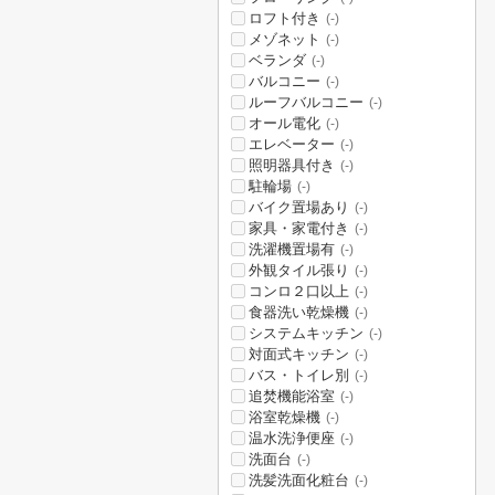
ロフト付き
(-)
メゾネット
(-)
ベランダ
(-)
バルコニー
(-)
ルーフバルコニー
(-)
オール電化
(-)
エレベーター
(-)
照明器具付き
(-)
駐輪場
(-)
バイク置場あり
(-)
家具・家電付き
(-)
洗濯機置場有
(-)
外観タイル張り
(-)
コンロ２口以上
(-)
食器洗い乾燥機
(-)
システムキッチン
(-)
対面式キッチン
(-)
バス・トイレ別
(-)
追焚機能浴室
(-)
浴室乾燥機
(-)
温水洗浄便座
(-)
洗面台
(-)
洗髪洗面化粧台
(-)