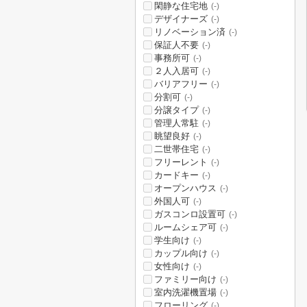
閑静な住宅地
(-)
デザイナーズ
(-)
リノベーション済
(-)
保証人不要
(-)
事務所可
(-)
２人入居可
(-)
バリアフリー
(-)
分割可
(-)
分譲タイプ
(-)
管理人常駐
(-)
眺望良好
(-)
二世帯住宅
(-)
フリーレント
(-)
カードキー
(-)
オープンハウス
(-)
外国人可
(-)
ガスコンロ設置可
(-)
ルームシェア可
(-)
学生向け
(-)
カップル向け
(-)
女性向け
(-)
ファミリー向け
(-)
室内洗濯機置場
(-)
フローリング
(-)