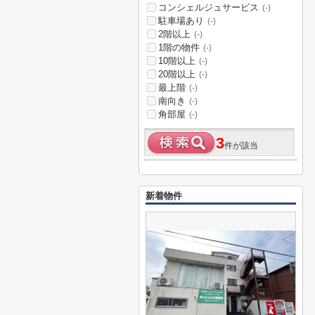
コンシェルジュサービス
(-)
駐車場あり
(-)
2階以上
(-)
1階の物件
(-)
10階以上
(-)
20階以上
(-)
最上階
(-)
南向き
(-)
角部屋
(-)
3
件が該当
新着物件