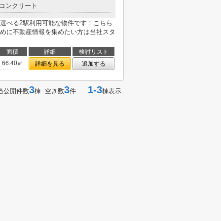
コンクリート
選べる2駅利用可能な物件です！こちら
めに不動産情報を集めたい方は当社スタ
面積
詳細
検討リスト
66.40㎡
詳細を見る
追加する
3
3
1-3
当公開件数
棟 空き数
件
棟表示