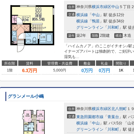
神奈川県
横浜市緑区
中山
５丁目２
住所
交通
横浜線
「
中山
」駅 徒歩12分
横浜線
「
鴨居
」駅 徒歩34分
グリーンライン
「
川和町
」駅 徒
築2年
2階建
木造
築年
階数
構造
「ハイムカノア」のここがイチオシ♪駅
イナーズアパートは独創的で、ご好評い
湿気も...
所在階
賃料
管理費・共益費
敷金
礼金
間取り
6.3
万円
0万円
0万円
1階
5,000円
1K
グランメール小嶋
神奈川県
横浜市緑区
北八朔町
１９
住所
交通
東急田園都市線
「
青葉台
」駅 バ
横浜線
「
中山
」駅 バス5分 「山
グリーンライン
「
川和町
」駅 徒