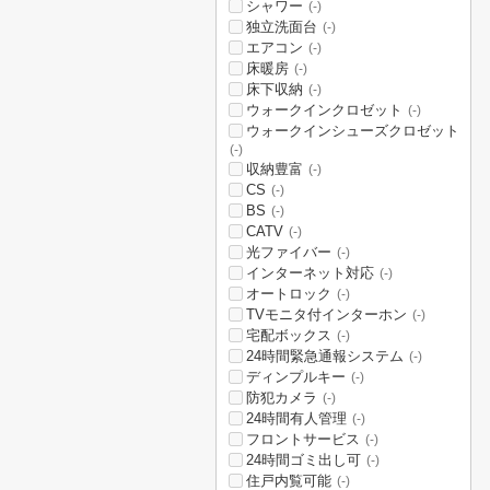
シャワー
(-)
独立洗面台
(-)
エアコン
(-)
床暖房
(-)
床下収納
(-)
ウォークインクロゼット
(-)
ウォークインシューズクロゼット
(-)
収納豊富
(-)
CS
(-)
BS
(-)
CATV
(-)
光ファイバー
(-)
インターネット対応
(-)
オートロック
(-)
TVモニタ付インターホン
(-)
宅配ボックス
(-)
24時間緊急通報システム
(-)
ディンプルキー
(-)
防犯カメラ
(-)
24時間有人管理
(-)
フロントサービス
(-)
24時間ゴミ出し可
(-)
住戸内覧可能
(-)