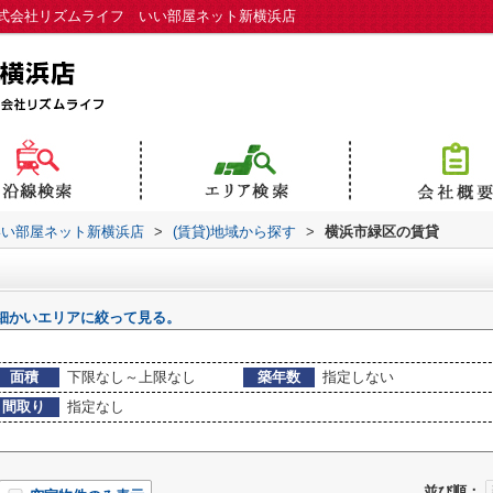
式会社リズムライフ いい部屋ネット新横浜店
いい部屋ネット新横浜店
>
(賃貸)地域から探す
>
横浜市緑区の賃貸
細かいエリアに絞って見る。
面積
下限なし～上限なし
築年数
指定しない
間取り
指定なし
並び順：