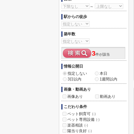
～
駅からの徒歩
築年数
3
件が該当
情報公開日
指定しない
本日
3日以内
1週間以内
画像・動画あり
画像あり
動画あり
こだわり条件
ペット飼育可
(-)
ペット専用設備
(-)
楽器相談
(-)
陽当り良好
(-)