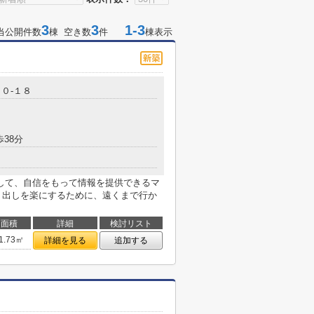
3
3
1-3
当公開件数
棟 空き数
件
棟表示
０-１８
歩38分
して、自信をもって情報を提供できるマ
ゴミ出しを楽にするために、遠くまで行か
面積
詳細
検討リスト
1.73㎡
詳細を見る
追加する