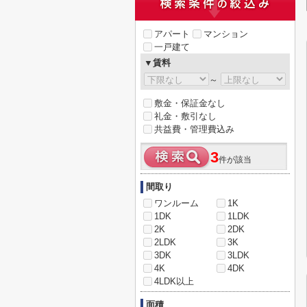
アパート
マンション
一戸建て
▼賃料
～
敷金・保証金なし
礼金・敷引なし
共益費・管理費込み
3
件が該当
間取り
ワンルーム
1K
1DK
1LDK
2K
2DK
2LDK
3K
3DK
3LDK
4K
4DK
4LDK以上
面積