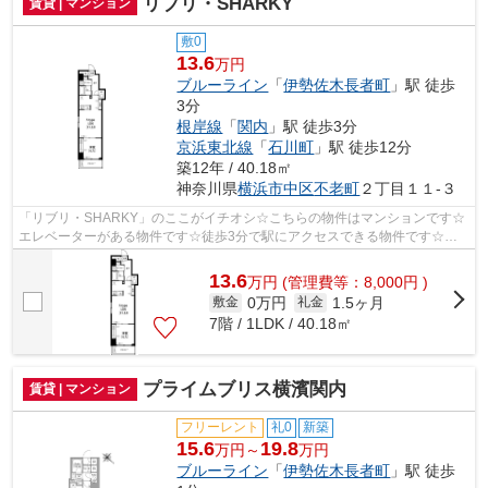
リブリ・SHARKY
賃貸 | マンション
敷0
13.6
万円
ブルーライン
「
伊勢佐木長者町
」駅 徒歩
3分
根岸線
「
関内
」駅 徒歩3分
京浜東北線
「
石川町
」駅 徒歩12分
築12年 / 40.18㎡
神奈川県
横浜市中区
不老町
２丁目１１-３
「リブリ・SHARKY」のここがイチオシ☆こちらの物件はマンションです☆
エレベーターがある物件です☆徒歩3分で駅にアクセスできる物件です☆で
きるだけ早めに不動産情報を集めたい方は当社...
13.6
万
円
(管理費等：8,000円 )
0万円
1.5ヶ月
敷金
礼金
7階 / 1LDK / 40.18㎡
プライムブリス横濱関内
賃貸 | マンション
フリーレント
礼0
新築
15.6
19.8
万円～
万円
ブルーライン
「
伊勢佐木長者町
」駅 徒歩