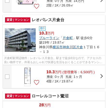
0ヶ月
14万円
敷金
礼金
2階 / 1K / 26.09㎡
レオパレス片倉台
賃貸 | マンション
敷0
10.3
万円
ブルーライン
「
片倉町
」駅 徒歩6分
築19年 / 19.87㎡
神奈川県
横浜市神奈川区
片倉
１丁目１６
－１３
片倉町駅周辺物件：レオパレス片倉台。駅まで徒歩6分なので、アクセスの
良い物件です。外装もおしゃれで快適な生活をおくることができるマンショ
ンです。当社では、横浜市神奈川区エリ...
10.3
万
円
(管理費等：6,500円 )
0ヶ月
1ヶ月
敷金
礼金
4階 / 1K / 19.87㎡
ローレルコート鷺沼
賃貸 | マンション
28
万円