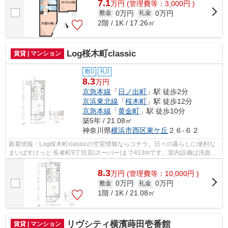
7.1
万
円
(管理費等：3,000円 )
0万円
0万円
敷金
礼金
2階 / 1K / 17.26㎡
Log桜木町classic
賃貸 | マンション
敷0
礼0
8.3
万円
京急本線
「
日ノ出町
」駅 徒歩2分
京浜東北線
「
桜木町
」駅 徒歩12分
京急本線
「
黄金町
」駅 徒歩10分
築5年 / 21.08㎡
神奈川県
横浜市西区
東ケ丘
２６-６２
新着情報：Log桜木町classicの空室情報ならコチラ。日々の暮らしに便利な
まいばすけっと 長者町9丁目店(スーパー)まで413mです。室内設備は洗面化
粧台・浴室乾燥機などが揃っているの...
8.3
万
円
(管理費等：10,000円 )
0万円
0万円
敷金
礼金
1階 / 1K / 21.08㎡
リヴシティ横濱蒔田壱番館
賃貸 | マンション