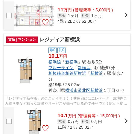
件です♪周辺に2駅ありの電車通勤しや...
11
万
円
(管理費等：5,000円 )
1ヶ月
1ヶ月
敷金
礼金
4階 / 2LDK / 52.00㎡
レジディア新横浜
賃貸 | マンション
敷0
礼0
10.1
万円
横浜線
「
新横浜
」駅 徒歩5分
ブルーライン
「
新横浜
」駅 徒歩7分
相模鉄道相鉄新横浜
「
新横浜
」駅 徒歩7
分
築19年 / 25.02㎡
神奈川県
横浜市港北区
新横浜
１丁目６-７
「レジディア新横浜」のここがイチオシ！共用部にはエレベータ・敷地内ご
み置き場など様々な設備やサービスが揃っているので便利です！駅から徒歩
5分というアクセス良好な駅近物件はい...
10.1
万
円
(管理費等：15,000円 )
0万円
0万円
敷金
礼金
11階 / 1K / 25.02㎡