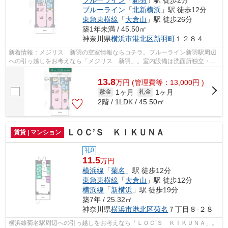
ブルーライン
「
新羽
」駅 徒歩2分
ブルーライン
「
北新横浜
」駅 徒歩12分
東急東横線
「
大倉山
」駅 徒歩26分
築1年未満 / 45.50㎡
神奈川県
横浜市港北区
新羽町
１２８４
新着情報：メジリス 新羽の空室情報ならコチラ。ブルーライン新羽駅周辺
への引っ越しをお考えなら「メジリス 新羽」。室内設備は洗面所独立・浴
室乾燥機など大変充実。こちらはマン...
13.8
万
円
(管理費等：13,000円 )
1ヶ月
1ヶ月
敷金
礼金
2階 / 1LDK / 45.50㎡
ＬＯＣ’Ｓ ＫＩＫＵＮＡ
賃貸 | マンション
礼0
11.5
万円
横浜線
「
菊名
」駅 徒歩12分
東急東横線
「
大倉山
」駅 徒歩12分
横浜線
「
新横浜
」駅 徒歩19分
築7年 / 25.32㎡
神奈川県
横浜市港北区
菊名
７丁目８-２８
横浜線菊名駅周辺への引っ越しをお考えなら「ＬＯＣ’Ｓ ＫＩＫＵＮＡ」。