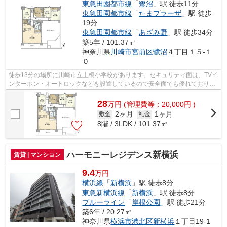
東急田園都市線
「
鷺沼
」駅 徒歩11分
東急田園都市線
「
たまプラーザ
」駅 徒歩
19分
東急田園都市線
「
あざみ野
」駅 徒歩34分
築5年 / 101.37㎡
神奈川県
川崎市宮前区
鷺沼
４丁目１５-１
０
徒歩13分の場所に川崎市立土橋小学校があります。セキュリティ面は、TVイ
ンターホン・オートロックなどを設置しているので安全面でも優れておりま
す。お引越し時期のご相談、お待ちし...
28
万
円
(管理費等：20,000円 )
2ヶ月
1ヶ月
敷金
礼金
8階 / 3LDK / 101.37㎡
ハーモニーレジデンス新横浜
賃貸 | マンション
9.4
万円
横浜線
「
新横浜
」駅 徒歩8分
東急新横浜線
「
新横浜
」駅 徒歩8分
ブルーライン
「
岸根公園
」駅 徒歩21分
築6年 / 20.27㎡
神奈川県
横浜市港北区
新横浜
１丁目19-1