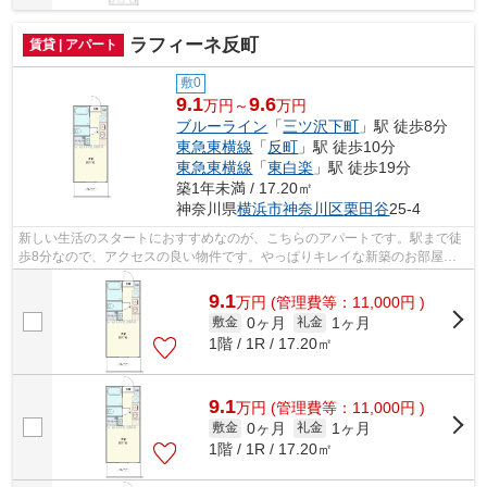
ラフィーネ反町
賃貸 | アパート
敷0
9.1
9.6
万円～
万円
ブルーライン
「
三ツ沢下町
」駅 徒歩8分
東急東横線
「
反町
」駅 徒歩10分
東急東横線
「
東白楽
」駅 徒歩19分
築1年未満 / 17.20㎡
神奈川県
横浜市神奈川区
栗田谷
25-4
新しい生活のスタートにおすすめなのが、こちらのアパートです。駅まで徒
歩8分なので、アクセスの良い物件です。やっぱりキレイな新築のお部屋が
いい、そんな方におススメの物件。2026...
9.1
万
円
(管理費等：11,000円 )
0ヶ月
1ヶ月
敷金
礼金
1階 / 1R / 17.20㎡
9.1
万
円
(管理費等：11,000円 )
0ヶ月
1ヶ月
敷金
礼金
1階 / 1R / 17.20㎡