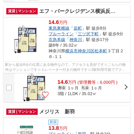
エフ・パークレジデンス横浜反町３２６１
賃貸 | マンション
14.6
万円
東急東横線
「
反町
」駅 徒歩8分
ブルーライン
「
三ツ沢下町
」駅 徒歩9分
京急本線
「
神奈川
」駅 徒歩17分
築8年 / 35.02㎡
神奈川県
横浜市神奈川区
松本町
３丁目２
６-１１
駅から徒歩8分の位置にある物件なので、アクセスも良好です☆こちらの物
件はマンションです☆エレベーター付きの物件です☆2駅利用可能でアクセ
スの良い物件です☆できるだけ早めに不動産...
14.6
万
円
(管理費等：6,000円 )
1ヶ月
1ヶ月
敷金
礼金
3階 / 1LDK / 35.02㎡
メジリス 新羽
賃貸 | マンション
新築
13.8
万円