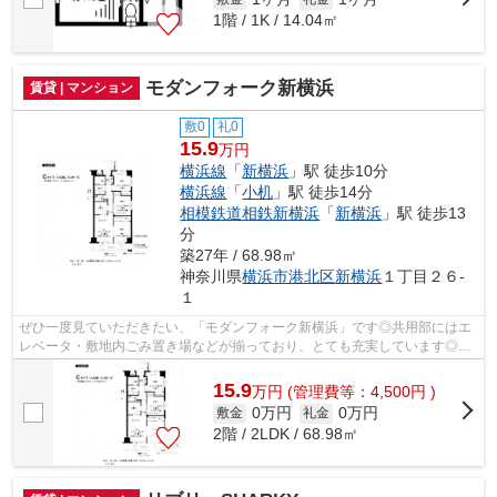
1階 / 1K / 14.04㎡
モダンフォーク新横浜
賃貸 | マンション
敷0
礼0
15.9
万円
横浜線
「
新横浜
」駅 徒歩10分
横浜線
「
小机
」駅 徒歩14分
相模鉄道相鉄新横浜
「
新横浜
」駅 徒歩13
分
築27年 / 68.98㎡
神奈川県
横浜市港北区
新横浜
１丁目２６-
１
ぜひ一度見ていただきたい、「モダンフォーク新横浜」です◎共用部にはエ
レベータ・敷地内ごみ置き場などが揃っており、とても充実しています◎地
上10階建てで景色も良く、多数のお問い...
15.9
万
円
(管理費等：4,500円 )
0万円
0万円
敷金
礼金
2階 / 2LDK / 68.98㎡