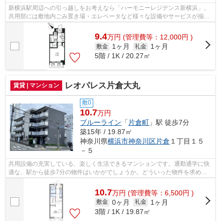
新横浜駅周辺への引っ越しをお考えなら「ハーモニーレジデンス新横浜」。
共用部には敷地内ごみ置き場・エレベータなど様々な設備やサービスが揃っ
ているので便利です。築6年のイチオシ...
9.4
万
円
(管理費等：12,000円 )
1ヶ月
1ヶ月
敷金
礼金
5階 / 1K / 20.27㎡
レオパレス片倉大丸
賃貸 | マンション
敷0
10.7
万円
ブルーライン
「
片倉町
」駅 徒歩7分
築15年 / 19.87㎡
神奈川県
横浜市神奈川区
片倉
１丁目１５
－５
共用設備の充実している、楽しく生活できるマンションです。通勤通学に快
適な、駅から徒歩7分の物件はいかがでしょうか。どういった物件を求めて
いるのか、プランを持っていてください...
10.7
万
円
(管理費等：6,500円 )
0ヶ月
1ヶ月
敷金
礼金
3階 / 1K / 19.87㎡