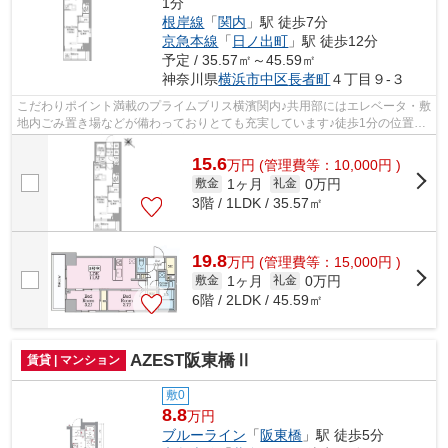
1分
根岸線
「
関内
」駅 徒歩7分
京急本線
「
日ノ出町
」駅 徒歩12分
予定 / 35.57㎡～45.59㎡
神奈川県
横浜市中区
長者町
４丁目９-３
こだわりポイント満載のプライムブリス横濱関内♪共用部にはエレベータ・敷
地内ごみ置き場などが備わっておりとても充実しています♪徒歩1分の位置に
駅がある物件です♪周辺環境も良好で...
15.6
万
円
(管理費等：10,000円 )
1ヶ月
0万円
敷金
礼金
3階 / 1LDK / 35.57㎡
19.8
万
円
(管理費等：15,000円 )
1ヶ月
0万円
敷金
礼金
6階 / 2LDK / 45.59㎡
AZEST阪東橋Ⅱ
賃貸 | マンション
敷0
8.8
万円
ブルーライン
「
阪東橋
」駅 徒歩5分