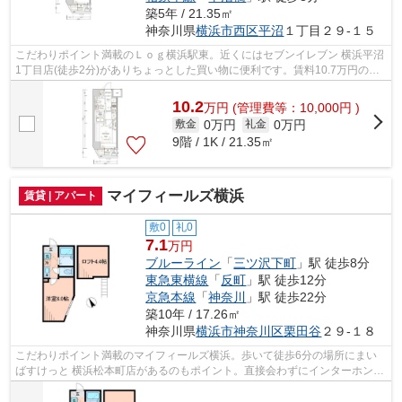
築5年 / 21.35㎡
神奈川県
横浜市西区
平沼
１丁目２９-１５
こだわりポイント満載のＬｏｇ横浜駅東。近くにはセブンイレブン 横浜平沼
1丁目店(徒歩2分)がありちょっとした買い物に便利です。賃料10.7万円の物
件です。交通アクセスの充実した住ま...
10.2
万
円
(管理費等：10,000円 )
0万円
0万円
敷金
礼金
9階 / 1K / 21.35㎡
マイフィールズ横浜
賃貸 | アパート
敷0
礼0
7.1
万円
ブルーライン
「
三ツ沢下町
」駅 徒歩8分
東急東横線
「
反町
」駅 徒歩12分
京急本線
「
神奈川
」駅 徒歩22分
築10年 / 17.26㎡
神奈川県
横浜市神奈川区
栗田谷
２９-１８
こだわりポイント満載のマイフィールズ横浜。歩いて徒歩6分の場所にまい
ばすけっと 横浜松本町店があるのもポイント。直接会わずにインターホン越
しに来訪者を確認できるので、トラブ...