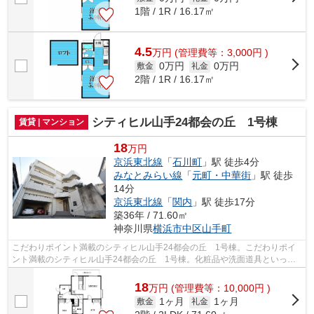
1階 / 1R / 16.17㎡
4.5
万
円
(管理費等：3,000円 )
0万円
0万円
敷金
礼金
2階 / 1R / 16.17㎡
シティヒル山手24都会の丘 1号棟
賃貸 | マンション
18
万円
京浜東北線
「
石川町
」駅 徒歩4分
みなとみらい線
「
元町・中華街
」駅 徒歩
14分
京浜東北線
「
関内
」駅 徒歩17分
築36年 / 71.60㎡
神奈川県
横浜市中区
山手町
こだわりポイント満載のシティヒル山手24都会の丘 1号棟。こだわりポイ
ント満載のシティヒル山手24都会の丘 1号棟。化粧品や洗面道具といった
小物もスッキリまとめて収納できる独立...
18
万
円
(管理費等：10,000円 )
1ヶ月
1ヶ月
敷金
礼金