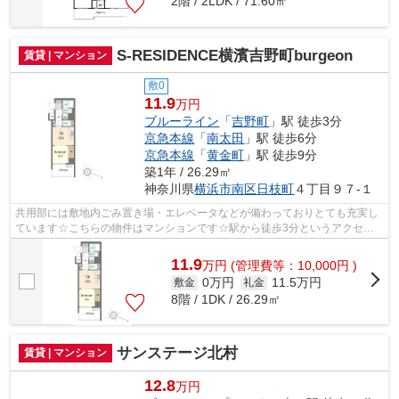
2階 / 2LDK / 71.60㎡
S-RESIDENCE横濱吉野町burgeon
賃貸 | マンション
敷0
11.9
万円
ブルーライン
「
吉野町
」駅 徒歩3分
京急本線
「
南太田
」駅 徒歩6分
京急本線
「
黄金町
」駅 徒歩9分
築1年 / 26.29㎡
神奈川県
横浜市南区
日枝町
４丁目９７-１
共用部には敷地内ごみ置き場・エレベータなどが備わっておりとても充実し
ています☆こちらの物件はマンションです☆駅から徒歩3分というアクセス
良好な駅近物件はいかがですか☆付近に駅...
11.9
万
円
(管理費等：10,000円 )
0万円
11.5万円
敷金
礼金
8階 / 1DK / 26.29㎡
サンステージ北村
賃貸 | マンション
12.8
万円