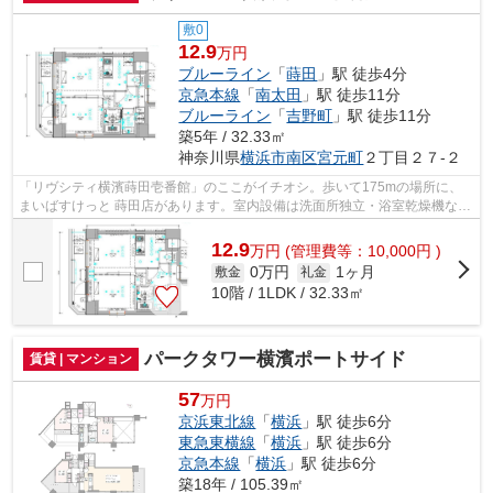
敷0
12.9
万円
ブルーライン
「
蒔田
」駅 徒歩4分
京急本線
「
南太田
」駅 徒歩11分
ブルーライン
「
吉野町
」駅 徒歩11分
築5年 / 32.33㎡
神奈川県
横浜市南区
宮元町
２丁目２７-２
「リヴシティ横濱蒔田壱番館」のここがイチオシ。歩いて175mの場所に、
まいばすけっと 蒔田店があります。室内設備は洗面所独立・浴室乾燥機など
充実した設備を備え付けています。エレ...
12.9
万
円
(管理費等：10,000円 )
0万円
1ヶ月
敷金
礼金
10階 / 1LDK / 32.33㎡
パークタワー横濱ポートサイド
賃貸 | マンション
57
万円
京浜東北線
「
横浜
」駅 徒歩6分
東急東横線
「
横浜
」駅 徒歩6分
京急本線
「
横浜
」駅 徒歩6分
築18年 / 105.39㎡