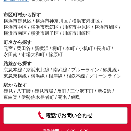
市区町村から探す
横浜市鶴見区
/
横浜市神奈川区
/
横浜市港北区
/
横浜市中区
/
横浜市都筑区
/
川崎市中原区
/
横浜市旭区
/
横浜市南区
/
横浜市磯子区
/
川崎市川崎区
町名から探す
元宮
/
栗田谷
/
新横浜
/
樽町
/
本町
/
小机町
/
長者町
/
永田南
/
市場大和町
/
篠原町
路線から探す
京急本線
/
京浜東北線
/
南武線
/
ブルーライン
/
鶴見線
/
東急東横線
/
横浜線
/
根岸線
/
相鉄本線
/
グリーンライン
駅から探す
鶴見
/
八丁畷
/
鶴見市場
/
反町
/
三ツ沢下町
/
新横浜
/
東白楽
/
伊勢佐木長者町
/
菊名
/
綱島
電話でお問い合わせ
営業時間：