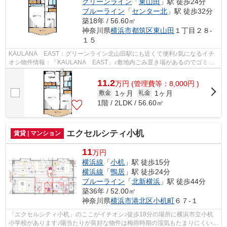
グリーンライン
「
東山田
」駅 徒歩24分
ブルーライン
「
センター北
」駅 徒歩32分
築18年 / 56.60㎡
神奈川県
横浜市都筑区
東山田
１丁目２８-
１５
KAULANA EAST：グリーンライン北山田駅にも近くて便利♪気になるイチ
オシ物件情報：「KAULANA EAST」♪敷地内ごみ置き場があるのでゴミの
持ち運びの負担を少しでも減らすことができま...
11.2
万
円
(管理費等：8,000円 )
1ヶ月
1ヶ月
敷金
礼金
1階 / 2LDK / 56.60㎡
エクセルシティ小机
賃貸 | マンション
11
万円
横浜線
「
小机
」駅 徒歩15分
横浜線
「
鴨居
」駅 徒歩24分
ブルーライン
「
北新横浜
」駅 徒歩44分
築36年 / 52.00㎡
神奈川県
横浜市港北区
小机町
６７-１
「エクセルシティ小机」のここがイチオシ♪徒歩18分の場所に横浜市立小机
小学校があります♪陽当たりが良好な物件は梅雨時期の湿気もたまりにくい条