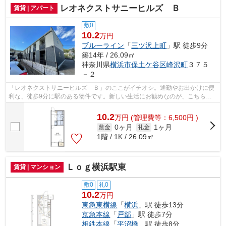
レオネクストサニーヒルズ Ｂ
賃貸 | アパート
敷0
10.2
万円
ブルーライン
「
三ツ沢上町
」駅 徒歩9分
築14年 / 26.09㎡
神奈川県
横浜市保土ケ谷区
峰沢町
３７５
－２
「レオネクストサニーヒルズ Ｂ」のここがイチオシ。通勤やお出かけに便
利な、徒歩9分に駅のある物件です。新しい生活にお勧めなのが、こちらの
アパートです。物件をお探しの方は、こ...
10.2
万
円
(管理費等：6,500円 )
0ヶ月
1ヶ月
敷金
礼金
1階 / 1K / 26.09㎡
Ｌｏｇ横浜駅東
賃貸 | マンション
敷0
礼0
10.2
万円
東急東横線
「
横浜
」駅 徒歩13分
京急本線
「
戸部
」駅 徒歩7分
相鉄本線
「
平沼橋
」駅 徒歩8分