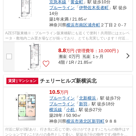
京急本線
「
黄金町
」駅 徒歩10分
ブルーライン
「
伊勢佐木長者町
」駅 徒歩
14分
築1年未満 / 21.85㎡
神奈川県
横浜市南区
浦舟町
２丁目２０-７
AZEST阪東橋Ⅱ：ブルーライン阪東橋駅にも近くて便利！共用部にはエレベ
ータ・敷地内ごみ置き場などが揃っており、とても充実しています！付近に
駅が2駅あり、行き先に応じて使い分けが...
8.8
万
円
(管理費等：10,000円 )
0万円
1ヶ月
敷金
礼金
4階 / 1R / 21.85㎡
チェリーヒルズ新横浜北
賃貸 | マンション
10.5
万円
ブルーライン
「
北新横浜
」駅 徒歩7分
ブルーライン
「
新羽
」駅 徒歩18分
横浜線
「
小机
」駅 徒歩27分
築28年 / 50.90㎡
神奈川県
横浜市港北区
新羽町
９８８
付近に駅が2駅あり、行き先に応じて使い分けができます♪こちらの物件はマ
ンションです♪こだわりの条件として多い、駅徒歩7分の物件です♪物件をお