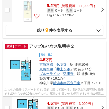
9.2
万
円
(管理費等：11,000円 )
0ヶ月
1ヶ月
敷金
礼金
1階 / 1R / 17.20㎡
9
残り
件を表示する
アップルハウス弘明寺２
賃貸 | アパート
敷0
礼0
4.5
万円
京急本線
「
弘明寺
」駅 徒歩10分
京急本線
「
井土ヶ谷
」駅 徒歩14分
ブルーライン
「
弘明寺
」駅 徒歩19分
築37年 / 16.17㎡
神奈川県
横浜市南区
永田南
２丁目７-１０
こちらの物件はアパートです♪目的に応じて選べる、3駅以上利用可能な物件
です♪駅から徒歩10分の物件なら、駅前のお買い物も便利です♪当社は横浜市
南区にある賃貸物件情報を豊富に取り...
4.5
万
円
(管理費等：3,000円 )
0万円
0万円
敷金
礼金