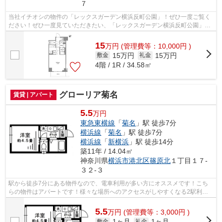
７
当社イチオシの物件の「レックスガーデン横浜反町公園」！ぜひ一度ご覧く
ださい！ぜひ一度見ていただきたい、「レックスガーデン横浜反町公園」で
す！共用部には敷地内ごみ置き場・エ...
15
万
円
(管理費等：10,000円 )
15万円
15万円
敷金
礼金
4階 / 1R / 34.58㎡
グローリア菊名
賃貸 | アパート
5.5
万円
東急東横線
「
菊名
」駅 徒歩7分
横浜線
「
菊名
」駅 徒歩7分
横浜線
「
新横浜
」駅 徒歩14分
築11年 / 14.04㎡
神奈川県
横浜市港北区
篠原北
１丁目１７-
３２-３
駅から徒歩7分にある物件なので、電車利用が多い方にオススメです！こち
らの物件はアパートです！様々な場所へのアクセスがしやすくなる2駅利用
可能な物件です！できるだけ早めに不動...
5.5
万
円
(管理費等：3,000円 )
1ヶ月
1ヶ月
敷金
礼金