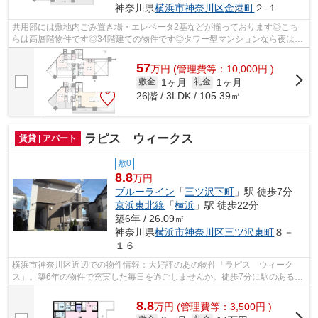
神奈川県
横浜市神奈川区
金港町
２-１
共用部には敷地内ごみ置き場・エレベータ2基などが揃っております◎こち
らは高層階物件です◎34階建ての物件です◎タワー型マンションなら夜は綺
麗な夜景を毎日眺められます◎3沿線以上利...
57
万
円
(管理費等：10,000円 )
1ヶ月
1ヶ月
敷金
礼金
26階 / 3LDK / 105.39㎡
ラピス ウィークス
賃貸 | アパート
敷0
8.8
万円
ブルーライン
「
三ツ沢下町
」駅 徒歩7分
京浜東北線
「
横浜
」駅 徒歩22分
築6年 / 26.09㎡
神奈川県
横浜市神奈川区
三ツ沢東町
８－
１６
横浜市神奈川区近辺での物件情報：大好評のあの物件「ラピス ウィーク
ス」。築6年の物件で充実した毎日を過ごしませんか。徒歩7分に駅のある、
ニーズの高い物件です。今引っ越しをお...
8.8
万
円
(管理費等：3,500円 )