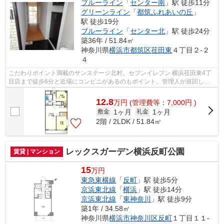
ブルーライン
「
センター南
」駅 徒歩11分
グリーンライン
「
都筑ふれあいの丘
」
駅 徒歩19分
ブルーライン
「
センター北
」駅 徒歩24分
築36年 / 51.84㎡
神奈川県
横浜市都筑区
荏田東
４丁目２-２
４
こだわりポイント満載のサンステージ北村。セブンイレブン 横浜荏田東4丁
目店まで徒歩6分と近場にコンビニがあるのもポイント。管理人が巡回して
いるので、もしものときも安心です。帰...
12.8
万
円
(管理費等：7,000円 )
1ヶ月
1ヶ月
敷金
礼金
2階 / 2LDK / 51.84㎡
レックスガーデン横浜反町公園
賃貸 | マンション
15
万円
東急東横線
「
反町
」駅 徒歩5分
京浜東北線
「
横浜
」駅 徒歩14分
京浜東北線
「
東神奈川
」駅 徒歩9分
築1年 / 34.58㎡
神奈川県
横浜市神奈川区
反町
１丁目１１-