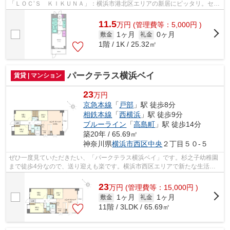
「ＬＯＣ’Ｓ ＫＩＫＵＮＡ」：横浜市港北区エリアの新居にピッタリ。セキ
ュリティ面は、オートロック・TVイ...
11.5
万
円
(管理費等：5,000円 )
1ヶ月
0ヶ月
敷金
礼金
1階 / 1K / 25.32㎡
パークテラス横浜ベイ
賃貸 | マンション
23
万円
京急本線
「
戸部
」駅 徒歩8分
相鉄本線
「
西横浜
」駅 徒歩9分
ブルーライン
「
高島町
」駅 徒歩14分
築20年 / 65.69㎡
神奈川県
横浜市西区
中央
２丁目５０-５
ぜひ一度見ていただきたい、「パークテラス横浜ベイ」です。杉之子幼稚園
まで徒歩4分なので、送り迎えも楽です。横浜市西区エリアで新たな生活を
始めたいとお考えの方。賃貸情報のこと...
23
万
円
(管理費等：15,000円 )
1ヶ月
1ヶ月
敷金
礼金
11階 / 3LDK / 65.69㎡