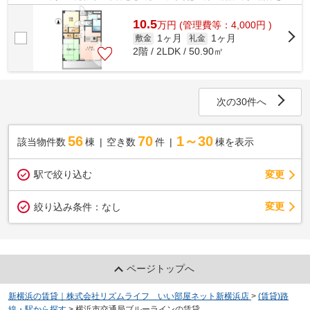
探しなら、当社が取り扱う物件情報から...
10.5
万
円
(管理費等：4,000円 )
1ヶ月
1ヶ月
敷金
礼金
2階 / 2LDK / 50.90㎡
次の30件へ
56
70
1～30
該当物件数
棟
空き数
件
棟を表示
駅で絞り込む
変更
変更
絞り込み条件：
なし
ページトップへ
新横浜の賃貸｜株式会社リズムライフ いい部屋ネット新横浜店
>
(賃貸)路
線・駅から探す
>
横浜市交通局ブルーラインの賃貸