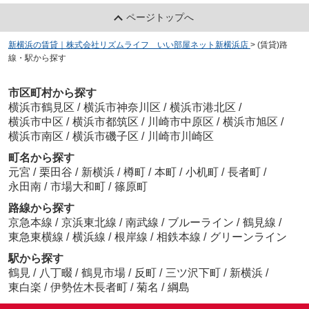
ページトップへ
新横浜の賃貸｜株式会社リズムライフ いい部屋ネット新横浜店
>
(賃貸)路
線・駅から探す
市区町村から探す
横浜市鶴見区
/
横浜市神奈川区
/
横浜市港北区
/
横浜市中区
/
横浜市都筑区
/
川崎市中原区
/
横浜市旭区
/
横浜市南区
/
横浜市磯子区
/
川崎市川崎区
町名から探す
元宮
/
栗田谷
/
新横浜
/
樽町
/
本町
/
小机町
/
長者町
/
永田南
/
市場大和町
/
篠原町
路線から探す
京急本線
/
京浜東北線
/
南武線
/
ブルーライン
/
鶴見線
/
東急東横線
/
横浜線
/
根岸線
/
相鉄本線
/
グリーンライン
駅から探す
鶴見
/
八丁畷
/
鶴見市場
/
反町
/
三ツ沢下町
/
新横浜
/
東白楽
/
伊勢佐木長者町
/
菊名
/
綱島