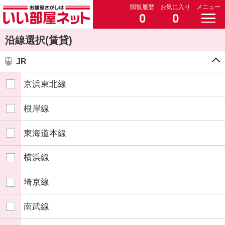
閲覧履歴
お気に入り
メニュー
0
0
沿線選択(賃貸)
JR
京浜東北線
根岸線
東海道本線
横浜線
埼京線
南武線