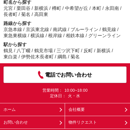
町名から探す
元宮
/
栗田谷
/
新横浜
/
樽町
/
中希望が丘
/
本町
/
永田南
/
長者町
/
菊名
/
高田東
路線から探す
京急本線
/
京浜東北線
/
南武線
/
ブルーライン
/
鶴見線
/
東急東横線
/
横浜線
/
根岸線
/
相鉄本線
/
グリーンライン
駅から探す
鶴見
/
八丁畷
/
鶴見市場
/
三ツ沢下町
/
反町
/
新横浜
/
東白楽
/
伊勢佐木長者町
/
綱島
/
菊名
電話でお問い合わせ
営業時間：
10:00~18:00
定休日：
火・水
ホーム
会社概要
お問い合わせ
物件リクエスト