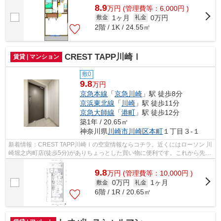
8.9
万
円
(管理費等：6,000円 )
1ヶ月
0万円
敷金
礼金
2階 / 1K / 24.55㎡
CREST TAPP川崎Ⅰ
賃貸 | マンション
敷0
9.8
万円
京急本線
「
京急川崎
」駅 徒歩8分
京浜東北線
「
川崎
」駅 徒歩11分
京急大師線
「
港町
」駅 徒歩12分
築1年 / 20.65㎡
神奈川県
川崎市川崎区
本町
１丁目３-１
新着情報：CREST TAPP川崎Ⅰの空室情報ならコチラ。近くにはローソン 川
崎堀之内町店(徒歩5分)がありちょっとした買い物に便利です。これから先、
どんな暮らしを実現していきたいですか...
9.8
万
円
(管理費等：10,000円 )
0万円
1ヶ月
敷金
礼金
6階 / 1R / 20.65㎡