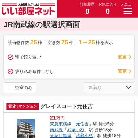
閲覧履歴
お気に入り
メニュー
0
0
JR南武線の駅選択画面
25
75
1～25
該当物件数
棟
空き数
件
棟を表示
駅で絞り込む
変更
変更
絞り込み条件：
なし
空室のみ
グレイスコート元住吉
賃貸 | マンション
21
万円
東急東横線
「
元住吉
」駅 徒歩5分
南武線
「
武蔵小杉
」駅 徒歩18分
東急目黒線
「
武蔵小杉
」駅 徒歩18分