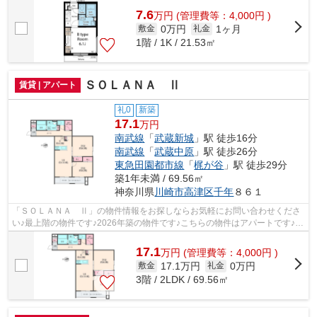
7.6
万
円
(管理費等：4,000円 )
0万円
1ヶ月
敷金
礼金
1階 / 1K / 21.53㎡
ＳＯＬＡＮＡ Ⅱ
賃貸 | アパート
礼0
新築
17.1
万円
南武線
「
武蔵新城
」駅 徒歩16分
南武線
「
武蔵中原
」駅 徒歩26分
東急田園都市線
「
梶が谷
」駅 徒歩29分
築1年未満 / 69.56㎡
神奈川県
川崎市高津区
千年
８６１
「ＳＯＬＡＮＡ Ⅱ」の物件情報をお探しならお気軽にお問い合わせくださ
い♪最上階の物件です♪2026年築の物件です♪こちらの物件はアパートです♪不
動産情報でお困りなら、ぜひとも当社に...
17.1
万
円
(管理費等：4,000円 )
17.1万円
0万円
敷金
礼金
3階 / 2LDK / 69.56㎡