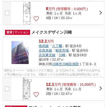
ンです◎こちらの物件は駅まで徒歩で11分...
8
万
円
(管理費等：3,000円 )
1ヶ月
1ヶ月
敷金
礼金
4階 / 1K / 20.10㎡
メイクスデザイン川崎
賃貸 | マンション
12.1
万円
南武線
「
八丁畷
」駅 徒歩4分
京急本線
「
鶴見市場
」駅 徒歩9分
京浜東北線
「
川崎
」駅 徒歩18分
築10年 / 22.47㎡
神奈川県
川崎市川崎区
池田
１丁目８-２
便利なスーパー「京急ストア八丁畷店」まで219mです。仕事中や入浴中な
ど手が離せないときでも、宅配ボックスを利用すれば配達時間を気にせずに
生活することができます。川崎市川崎区...
12.1
万
円
(管理費等：15,000円 )
1ヶ月
1ヶ月
敷金
礼金
2階 / 1K / 22.47㎡