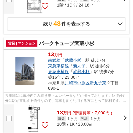
1階 / 1DK / 24.18㎡
48
残り
件を表示する
パークキューブ武蔵小杉
賃貸 | マンション
13
万円
南武線
「
武蔵小杉
」駅 徒歩7分
東急東横線
「
新丸子
」駅 徒歩6分
東急東横線
「
武蔵小杉
」駅 徒歩7分
築16年 / 23.00㎡
神奈川県
川崎市中原区
新丸子東
２丁目
890-1
共用部には敷地内ごみ置き場・エレベータなどが揃っております。駅徒歩7
分に駅が立地する物件なので、電車を多く利用する方にとって便利です。素
敵な景色が堪能できる、地上14階建ての...
13
万
円
(管理費等：7,000円 )
1ヶ月
1ヶ月
敷金
礼金
10階 / 1K / 23.00㎡