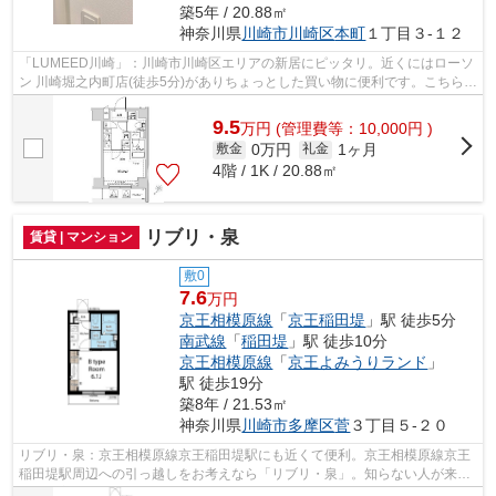
築5年 / 20.88㎡
神奈川県
川崎市川崎区
本町
１丁目３-１２
「LUMEED川崎」：川崎市川崎区エリアの新居にピッタリ。近くにはローソ
ン 川崎堀之内町店(徒歩5分)がありちょっとした買い物に便利です。こちらの
お部屋で新しい生活を始めてみません...
9.5
万
円
(管理費等：10,000円 )
0万円
1ヶ月
敷金
礼金
4階 / 1K / 20.88㎡
リブリ・泉
賃貸 | マンション
敷0
7.6
万円
京王相模原線
「
京王稲田堤
」駅 徒歩5分
南武線
「
稲田堤
」駅 徒歩10分
京王相模原線
「
京王よみうりランド
」
駅 徒歩19分
築8年 / 21.53㎡
神奈川県
川崎市多摩区
菅
３丁目５-２０
リブリ・泉：京王相模原線京王稲田堤駅にも近くて便利。京王相模原線京王
稲田堤駅周辺への引っ越しをお考えなら「リブリ・泉」。知らない人が来た
時でも玄関を開ける必要がなくなるモ...