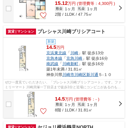
15.12
万
円
(管理費等：4,300円 )
1ヶ月
1ヶ月
敷金
礼金
2階 / 1LDK / 47.75㎡
プレシャス川崎ブリシアコート
賃貸 | マンション
新築
14.5
万円
京浜東北線
「
川崎
」駅 徒歩13分
京急本線
「
京急川崎
」駅 徒歩16分
南武線
「
川崎新町
」駅 徒歩16分
築1年未満 / 31.81㎡
神奈川県
川崎市川崎区
新川通
５-１０
ぜひ一度見ていただきたい、「プレシャス川崎ブリシアコート」です。ファ
ミリーマート 川崎貝塚一丁目店まで徒歩3分と近場にコンビニがあるのもポ
イント。川崎市川崎区エリアや京浜東...
14.5
万
円
(管理費等：- )
1ヶ月
1ヶ月
敷金
礼金
8階 / 1LDK / 31.81㎡
セジョリ横浜鶴見NORTH
賃貸 | マンション