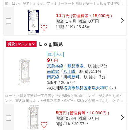
前」はいかがでしょうか。ファミリーマート 川崎貝塚一丁目店まで徒歩6分
と近場にコンビニがあるのもポイント。川...
11
万
円
(管理費等：15,000円 )
1ヶ月
0万円
敷金
礼金
11階 / 1K / 23.43㎡
Ｌｏｇ鶴見
賃貸 | マンション
敷0
礼0
9
万円
京急本線
「
鶴見市場
」駅 徒歩3分
南武線
「
八丁畷
」駅 徒歩11分
南武線
「
川崎新町
」駅 徒歩17分
築5年 / 20.57㎡
神奈川県
横浜市鶴見区
市場大和町
６-１
ローソン 鶴見平安町一丁目店まで徒歩5分と近場にコンビニがあるのもポイ
ント。室内設備はネット使用料不要・CATV・BSなどが揃っており、とても
充実しています。定期的に管理人が巡回...
9
万
円
(管理費等：10,000円 )
0万円
0万円
敷金
礼金
3階 / 1K / 20.57㎡