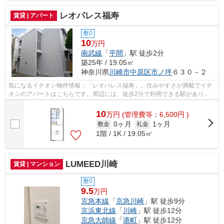
レオパレス福寿
賃貸 | アパート
敷0
10
万円
南武線
「
平間
」駅 徒歩2分
築25年 / 19.05㎡
神奈川県
川崎市中原区
市ノ坪
６３０－２
気になるイチオシ物件情報：「レオパレス福寿」。住みやすさが満載でイチ
オシのアパートはこちらです。周辺には、徒歩2分で利用できる駅がありま
す。新生活を始めたいとお考えの方に、...
10
万
円
(管理費等：6,500円 )
0ヶ月
1ヶ月
敷金
礼金
1階 / 1K / 19.05㎡
LUMEED川崎
賃貸 | マンション
敷0
9.5
万円
京急本線
「
京急川崎
」駅 徒歩9分
京浜東北線
「
川崎
」駅 徒歩12分
京急大師線
「
港町
」駅 徒歩12分