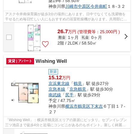
築19年 / 58.50㎡
神奈川県
川崎市中原区
今井南町
１８-３２
アスク今井南保育園が徒歩3分の場所にあります。日中でなくても洗濯物を
干せるため毎日忙しい人にもおすすめの浴室乾燥機があります。共用部には
宅配ボックスが備え付けられているため...
26.7
万
円
(管理費等：25,000円 )
1ヶ月
0ヶ月
敷金
礼金
2階 / 2LDK / 58.50㎡
Wishing Well
賃貸 | アパート
新築
15.12
万円
京浜東北線
「
鶴見
」駅 徒歩27分
京急本線
「
京急鶴見
」駅 徒歩30分
南武線
「
尻手
」駅 徒歩29分
予定 / 47.75㎡
神奈川県
横浜市鶴見区
下末吉
６丁目１７-
２７
「Wishing Well」：横浜市鶴見区エリアの新居にピッタリ。セブンイレブン
三ツ池店まで徒歩4分と近場にコンビニがあるのもポイント。新しく綺麗な
新築物件です。当社は横浜市鶴見区に...