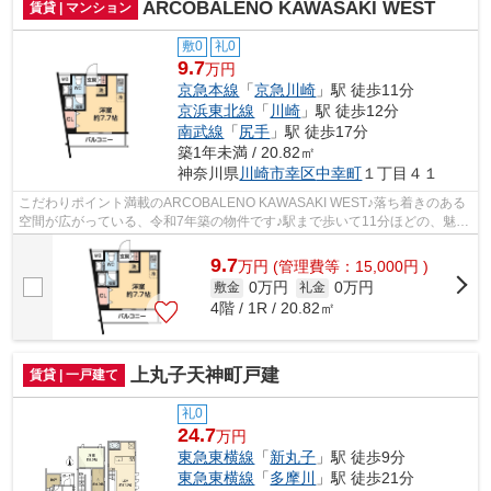
ARCOBALENO KAWASAKI WEST
賃貸 | マンション
敷0
礼0
9.7
万円
京急本線
「
京急川崎
」駅 徒歩11分
京浜東北線
「
川崎
」駅 徒歩12分
南武線
「
尻手
」駅 徒歩17分
築1年未満 / 20.82㎡
神奈川県
川崎市幸区
中幸町
１丁目４１
こだわりポイント満載のARCOBALENO KAWASAKI WEST♪落ち着きのある
空間が広がっている、令和7年築の物件です♪駅まで歩いて11分ほどの、魅力
的な立地の物件です♪2駅利用可能な物件で目的...
9.7
万
円
(管理費等：15,000円 )
0万円
0万円
敷金
礼金
4階 / 1R / 20.82㎡
上丸子天神町戸建
賃貸 | 一戸建て
礼0
24.7
万円
東急東横線
「
新丸子
」駅 徒歩9分
東急東横線
「
多摩川
」駅 徒歩21分