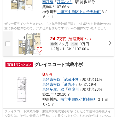
南武線
「
武蔵小杉
」駅 徒歩15分
築8年 / 107.66㎡
神奈川県
川崎市中原区
上丸子天神町
３２
８-１１
ぜひ一度見ていただきたい、「上丸子天神町戸建」です♪駅から徒歩9分の位
置にある物件なので、アクセスも良好です♪築8年の物件です♪広々とした間
取りが魅力的な、開放感のある一戸建て...
24.7
万
円
(管理費等：- )
3ヶ月
0万円
敷金
礼金
1-2階 / 1LDK / 107.66㎡
グレイスコート武蔵小杉
賃貸 | マンション
8
万円
東急東横線
「
武蔵小杉
」駅 徒歩11分
東急東横線
「
新丸子
」駅 徒歩9分
東急多摩川線
「
多摩川
」駅 徒歩23分
築21年 / 20.10㎡
神奈川県
川崎市中原区
小杉陣屋町
２丁目
６-１７
グレイスコート武蔵小杉：東急東横線武蔵小杉駅にも近くて便利◎外観タイ
ル張りは、物件の骨組みを守るのにも役立ちます◎こちらの物件はマンショ