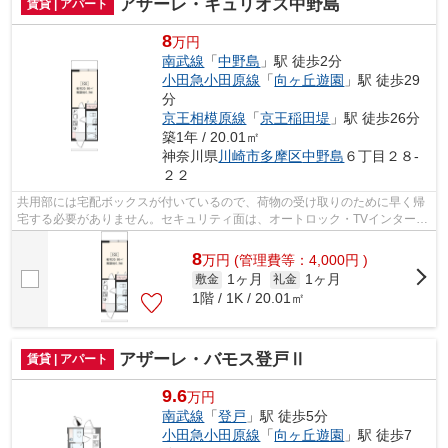
アザーレ・キュリオス中野島
賃貸 | アパート
8
万円
南武線
「
中野島
」駅 徒歩2分
小田急小田原線
「
向ヶ丘遊園
」駅 徒歩29
分
京王相模原線
「
京王稲田堤
」駅 徒歩26分
築1年 / 20.01㎡
神奈川県
川崎市多摩区
中野島
６丁目２８-
２２
共用部には宅配ボックスが付いているので、荷物の受け取りのために早く帰
宅する必要がありません。セキュリティ面は、オートロック・TVインターホ
ンなどを設置しているので安全面でも...
8
万
円
(管理費等：4,000円 )
1ヶ月
1ヶ月
敷金
礼金
1階 / 1K / 20.01㎡
アザーレ・バモス登戸Ⅱ
賃貸 | アパート
9.6
万円
南武線
「
登戸
」駅 徒歩5分
小田急小田原線
「
向ヶ丘遊園
」駅 徒歩7