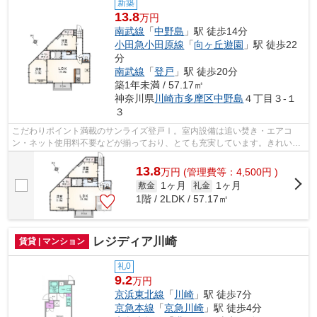
新築
13.8
万円
南武線
「
中野島
」駅 徒歩14分
小田急小田原線
「
向ヶ丘遊園
」駅 徒歩22
分
南武線
「
登戸
」駅 徒歩20分
築1年未満 / 57.17㎡
神奈川県
川崎市多摩区
中野島
４丁目３-１
３
こだわりポイント満載のサンライズ登戸Ⅰ。室内設備は追い焚き・エアコ
ン・ネット使用料不要などが揃っており、とても充実しています。きれいで
気持ちがいい新築アパートです。アパート...
13.8
万
円
(管理費等：4,500円 )
1ヶ月
1ヶ月
敷金
礼金
1階 / 2LDK / 57.17㎡
レジディア川崎
賃貸 | マンション
礼0
9.2
万円
京浜東北線
「
川崎
」駅 徒歩7分
京急本線
「
京急川崎
」駅 徒歩4分