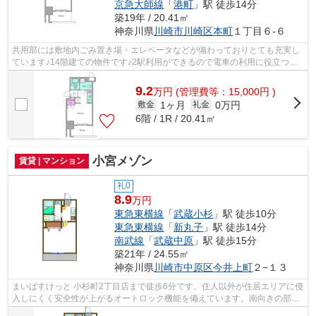
京急大師線
「
港町
」駅 徒歩14分
築19年 / 20.41㎡
神奈川県
川崎市川崎区
本町
１丁目６-６
共用部には敷地内ごみ置き場・エレベータなどが備わっておりとても充実し
ています♪14階建ての物件です♪2駅利用ができるので電車の利用に役立つマ
ンションです♪造りとデザインに関して...
9.2
万
円
(管理費等：15,000円 )
1ヶ月
0万円
敷金
礼金
6階 / 1R / 20.41㎡
小宮メゾン
賃貸 | マンション
礼0
8.9
万円
東急東横線
「
武蔵小杉
」駅 徒歩10分
東急東横線
「
新丸子
」駅 徒歩14分
南武線
「
武蔵中原
」駅 徒歩15分
築21年 / 24.55㎡
神奈川県
川崎市中原区
今井上町
２−１３
まいばすけっと 小杉町2丁目店まで徒歩6分です。住人以外が住居エリアに侵
入しにくく安全性が上がるオートロック機能を備えています。南向きの部屋
は明るい光を取り込みやすいです。川...