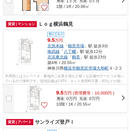
1ヶ月
0ヶ月
敷金
礼金
1階 / 1R / 20.00㎡
Ｌｏｇ横浜鶴見
賃貸 | マンション
敷0
礼0
9.5
万円
京急本線
「
鶴見市場
」駅 徒歩3分
南武線
「
八丁畷
」駅 徒歩12分
京浜東北線
「
鶴見
」駅 徒歩23分
築4年 / 20.55㎡
神奈川県
横浜市鶴見区
市場大和町
４-２２
共用部にはエレベータ・敷地内ごみ置き場など様々な設備やサービスが揃っ
ているので便利です。室内設備はCATV・ネット使用料不要・BSなどが揃っ
ており、とても充実しています。定期的...
9.5
万
円
(管理費等：10,000円 )
0万円
0万円
敷金
礼金
10階 / 1K / 20.55㎡
サンライズ登戸Ⅰ
賃貸 | アパート