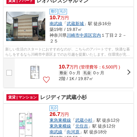
レオパレスシャルマン
賃貸 | アパート
敷0
礼0
10.7
万円
南武線
「
武蔵新城
」駅 徒歩16分
築19年 / 19.87㎡
神奈川県
川崎市中原区
宮内
１丁目２２－
２５
新しい生活のスタートにおすすめなのが、こちらのアパートです。快適な暮
らしをするなら川崎市中原区までのお引越を提案いたします。住環境が充実
しているため、利便性の高い暮らしが...
10.7
万
円
(管理費等：6,500円 )
0ヶ月
0ヶ月
敷金
礼金
2階 / 1K / 19.87㎡
レジディア武蔵小杉
賃貸 | マンション
礼0
26.7
万円
東急東横線
「
武蔵小杉
」駅 徒歩12分
東急東横線
「
元住吉
」駅 徒歩12分
南武線
「
向河原
」駅 徒歩18分