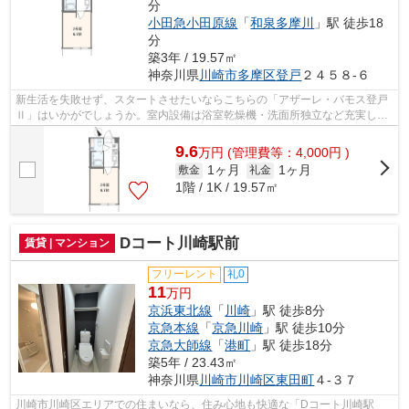
分
小田急小田原線
「
和泉多摩川
」駅 徒歩18
分
築3年 / 19.57㎡
神奈川県
川崎市多摩区
登戸
２４５８-６
新生活を失敗せず、スタートさせたいならこちらの「アザーレ・バモス登戸
Ⅱ」はいかがでしょうか。室内設備は浴室乾燥機・洗面所独立など充実した
設備を備え付けています。共用部には宅...
9.6
万
円
(管理費等：4,000円 )
1ヶ月
1ヶ月
敷金
礼金
1階 / 1K / 19.57㎡
Dコート川崎駅前
賃貸 | マンション
フリーレント
礼0
11
万円
京浜東北線
「
川崎
」駅 徒歩8分
京急本線
「
京急川崎
」駅 徒歩10分
京急大師線
「
港町
」駅 徒歩18分
築5年 / 23.43㎡
神奈川県
川崎市川崎区
東田町
４-３７
川崎市川崎区エリアでの住まいなら、住み心地も快適な「Dコート川崎駅