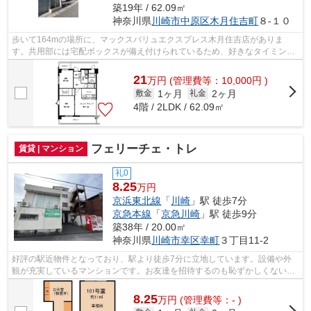
築19年 / 62.09㎡
神奈川県
川崎市中原区
木月住吉町
８-１０
歩いて164mの場所に、マックスバリュエクスプレス木月住吉店がありま
す。共用部には宅配ボックスが備え付けられているため、好きなタイミング
で荷物を受け取ることができます。新生活...
21
万
円
(管理費等：10,000円 )
1ヶ月
2ヶ月
敷金
礼金
4階 / 2LDK / 62.09㎡
フェリーチェ・トレ
賃貸 | マンション
礼0
8.25
万円
京浜東北線
「
川崎
」駅 徒歩7分
京急本線
「
京急川崎
」駅 徒歩9分
築38年 / 20.00㎡
神奈川県
川崎市幸区
幸町
３丁目11-2
好評の駅近物件となっており、駅より徒歩7分に立地しています。設備や外
観が充実しているマンションです。お友達を招待するのも恥ずかしくない物
件。どういった生活を送りたいか。それ...
8.25
万
円
(管理費等：- )