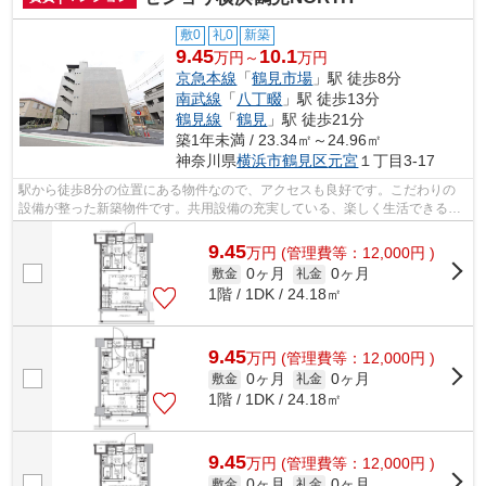
敷0
礼0
新築
9.45
10.1
万円～
万円
京急本線
「
鶴見市場
」駅 徒歩8分
南武線
「
八丁畷
」駅 徒歩13分
鶴見線
「
鶴見
」駅 徒歩21分
築1年未満 / 23.34㎡～24.96㎡
神奈川県
横浜市鶴見区
元宮
１丁目3-17
駅から徒歩8分の位置にある物件なので、アクセスも良好です。こだわりの
設備が整った新築物件です。共用設備の充実している、楽しく生活できるマ
ンションです。2026年に建設された物件...
9.45
万
円
(管理費等：12,000円 )
0ヶ月
0ヶ月
敷金
礼金
1階 / 1DK / 24.18㎡
9.45
万
円
(管理費等：12,000円 )
0ヶ月
0ヶ月
敷金
礼金
1階 / 1DK / 24.18㎡
9.45
万
円
(管理費等：12,000円 )
0ヶ月
0ヶ月
敷金
礼金