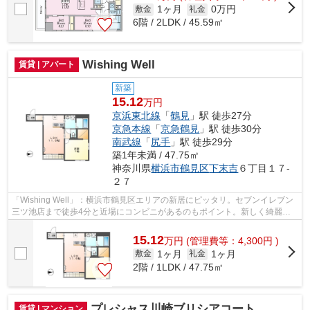
1ヶ月
0万円
敷金
礼金
6階 / 2LDK / 45.59㎡
Wishing Well
賃貸 | アパート
新築
15.12
万円
京浜東北線
「
鶴見
」駅 徒歩27分
京急本線
「
京急鶴見
」駅 徒歩30分
南武線
「
尻手
」駅 徒歩29分
築1年未満 / 47.75㎡
神奈川県
横浜市鶴見区
下末吉
６丁目１７-
２７
「Wishing Well」：横浜市鶴見区エリアの新居にピッタリ。セブンイレブン
三ツ池店まで徒歩4分と近場にコンビニがあるのもポイント。新しく綺麗な
新築物件です。当社は横浜市鶴見区に...
15.12
万
円
(管理費等：4,300円 )
1ヶ月
1ヶ月
敷金
礼金
2階 / 1LDK / 47.75㎡
プレシャス川崎ブリシアコート
賃貸 | マンション