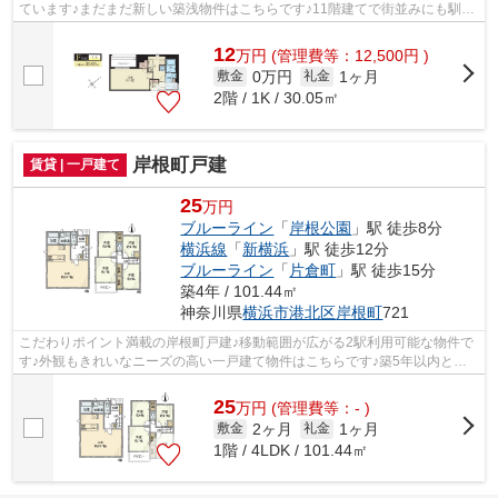
ています♪まだまだ新しい築浅物件はこちらです♪11階建てで街並みにも馴染
んだマンションです♪根強いニーズを誇...
12
万
円
(管理費等：12,500円 )
0万円
1ヶ月
敷金
礼金
2階 / 1K / 30.05㎡
岸根町戸建
賃貸 | 一戸建て
25
万円
ブルーライン
「
岸根公園
」駅 徒歩8分
横浜線
「
新横浜
」駅 徒歩12分
ブルーライン
「
片倉町
」駅 徒歩15分
築4年 / 101.44㎡
神奈川県
横浜市港北区
岸根町
721
こだわりポイント満載の岸根町戸建♪移動範囲が広がる2駅利用可能な物件で
す♪外観もきれいなニーズの高い一戸建て物件はこちらです♪築5年以内と築
浅なので、内装も外観もキレイです♪横...
25
万
円
(管理費等：- )
2ヶ月
1ヶ月
敷金
礼金
1階 / 4LDK / 101.44㎡