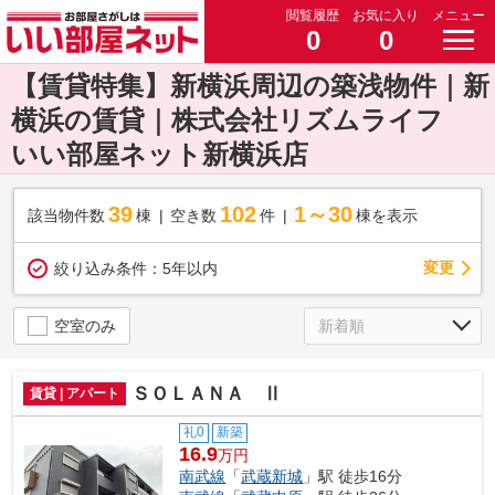
閲覧履歴
お気に入り
メニュー
0
0
【賃貸特集】新横浜周辺の築浅物件｜新
横浜の賃貸｜株式会社リズムライフ
いい部屋ネット新横浜店
39
102
1～30
該当物件数
棟
空き数
件
棟を表示
変更
絞り込み条件：
5年以内
空室のみ
ＳＯＬＡＮＡ Ⅱ
賃貸 | アパート
礼0
新築
16.9
万円
南武線
「
武蔵新城
」駅 徒歩16分