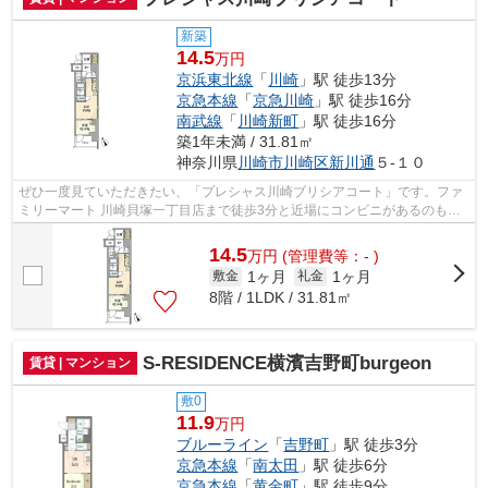
新築
14.5
万円
京浜東北線
「
川崎
」駅 徒歩13分
京急本線
「
京急川崎
」駅 徒歩16分
南武線
「
川崎新町
」駅 徒歩16分
築1年未満 / 31.81㎡
神奈川県
川崎市川崎区
新川通
５-１０
ぜひ一度見ていただきたい、「プレシャス川崎ブリシアコート」です。ファ
ミリーマート 川崎貝塚一丁目店まで徒歩3分と近場にコンビニがあるのもポ
イント。川崎市川崎区エリアや京浜東...
14.5
万
円
(管理費等：- )
1ヶ月
1ヶ月
敷金
礼金
8階 / 1LDK / 31.81㎡
S-RESIDENCE横濱吉野町burgeon
賃貸 | マンション
敷0
11.9
万円
ブルーライン
「
吉野町
」駅 徒歩3分
京急本線
「
南太田
」駅 徒歩6分
京急本線
「
黄金町
」駅 徒歩9分