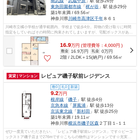
南武線
「
武蔵中原
」駅 徒歩26分
東急田園都市線
「
梶が谷
」駅 徒歩29分
築1年未満 / 69.56㎡
神奈川県
川崎市高津区
千年
８６１
川崎市立橘小学校が通学範囲内、学校まで徒歩4分。荷物の受け取りに時間
指定をしていればその時間に拘束されてしまいますが、宅配ボックスがある
ので時間を気にする必要がなくなります...
16.9
万
円
(管理費等：4,000円 )
16.9万円
0万円
敷金
礼金
2階 / 2LDK＋1S(納戸) / 69.56㎡
レピュア磯子駅前レジデンス
賃貸 | マンション
敷0
礼0
新築
9.2
万円
根岸線
「
磯子
」駅 徒歩4分
京急本線
「
屏風浦
」駅 徒歩13分
京浜東北線
「
新杉田
」駅 徒歩25分
築1年未満 / 19.11㎡
神奈川県
横浜市磯子区
森
２丁目１-１１
ぜひ一度見ていただきたい、「レピュア磯子駅前レジデンス」です☆ピーコ
ックストア磯子店まで276mです☆こちらの物件はマンションです☆充実の