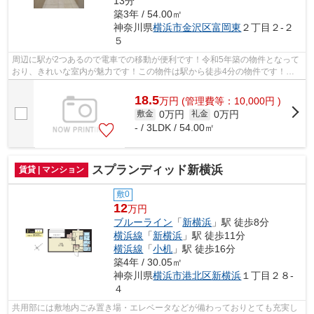
13分
築3年 / 54.00㎡
神奈川県
横浜市金沢区
富岡東
２丁目２-２
５
周辺に駅が2つあるので電車での移動が便利です！令和5年築の物件となって
おり、きれいな室内が魅力です！この物件は駅から徒歩4分の物件です！こ
ちらはマンションタイプになります！お...
18.5
万
円
(管理費等：10,000円 )
0万円
0万円
敷金
礼金
- / 3LDK / 54.00㎡
スプランディッド新横浜
賃貸 | マンション
敷0
12
万円
ブルーライン
「
新横浜
」駅 徒歩8分
横浜線
「
新横浜
」駅 徒歩11分
横浜線
「
小机
」駅 徒歩16分
築4年 / 30.05㎡
神奈川県
横浜市港北区
新横浜
１丁目２８-
４
共用部には敷地内ごみ置き場・エレベータなどが備わっておりとても充実し