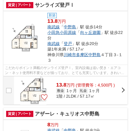
サンライズ登戸Ⅰ
賃貸 | アパート
新築
13.8
万円
南武線
「
中野島
」駅 徒歩14分
小田急小田原線
「
向ヶ丘遊園
」駅 徒歩22
分
南武線
「
登戸
」駅 徒歩20分
築1年未満 / 57.17㎡
神奈川県
川崎市多摩区
中野島
４丁目３-１
３
こだわりポイント満載のサンライズ登戸Ⅰ。室内設備は追い焚き・エアコ
ン・ネット使用料不要などが揃っており、とても充実しています。きれいで
気持ちがいい新築アパートです。アパート...
13.8
万
円
(管理費等：4,500円 )
1ヶ月
1ヶ月
敷金
礼金
1階 / 2LDK / 57.17㎡
アザーレ・キュリオス中野島
賃貸 | アパート
8
万円
南武線
「
中野島
」駅 徒歩2分