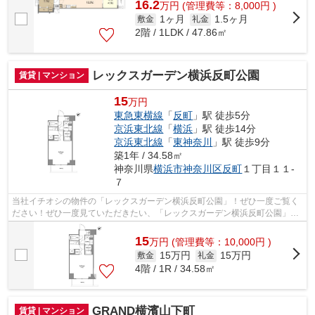
16.2
万
円
(管理費等：8,000円 )
1ヶ月
1.5ヶ月
敷金
礼金
2階 / 1LDK / 47.86㎡
レックスガーデン横浜反町公園
賃貸 | マンション
15
万円
東急東横線
「
反町
」駅 徒歩5分
京浜東北線
「
横浜
」駅 徒歩14分
京浜東北線
「
東神奈川
」駅 徒歩9分
築1年 / 34.58㎡
神奈川県
横浜市神奈川区
反町
１丁目１１-
７
当社イチオシの物件の「レックスガーデン横浜反町公園」！ぜひ一度ご覧く
ださい！ぜひ一度見ていただきたい、「レックスガーデン横浜反町公園」で
す！共用部には敷地内ごみ置き場・エ...
15
万
円
(管理費等：10,000円 )
15万円
15万円
敷金
礼金
4階 / 1R / 34.58㎡
GRAND横濱山下町
賃貸 | マンション