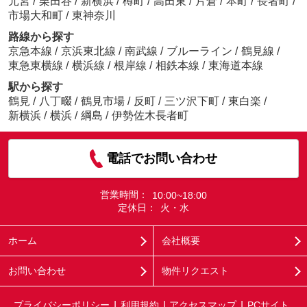
元宮
/
栗田谷
/
新横浜
/
樽町
/
高田東
/
片倉
/
本町
/
長者町
/
市場大和町
/
東神奈川
路線から探す
京急本線
/
京浜東北線
/
南武線
/
ブルーライン
/
鶴見線
/
東急東横線
/
横浜線
/
根岸線
/
相鉄本線
/
東海道本線
駅から探す
鶴見
/
八丁畷
/
鶴見市場
/
反町
/
三ツ沢下町
/
東白楽
/
新横浜
/
横浜
/
綱島
/
伊勢佐木長者町
電話でお問い合わせ
営業時間：
10:00~18:00
定休日：
火・水
ホーム
会社概要
お問い合わせ
物件リクエスト
プライバシーポリシー
利用規約
アクセスマップ
PCサイト