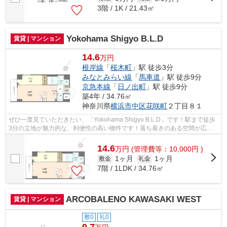
3階 / 1K / 21.43㎡
Yokohama Shigyo B.L.D
賃貸 | マンション
14.6
万円
根岸線
「
桜木町
」駅 徒歩3分
みなとみらい線
「
馬車道
」駅 徒歩9分
京急本線
「
日ノ出町
」駅 徒歩9分
築4年 / 34.76㎡
神奈川県
横浜市中区
花咲町
２丁目８１
ぜひ一度見ていただきたい、「Yokohama Shigyo B.L.D」です！駅まで徒歩
3分の立地が魅力的な、利便性の高い物件です！落ち着きのある空間が広が
っている、2022年築の物件です！こちら...
14.6
万
円
(管理費等：10,000円 )
1ヶ月
1ヶ月
敷金
礼金
7階 / 1LDK / 34.76㎡
ARCOBALENO KAWASAKI WEST
賃貸 | マンション
敷0
礼0
9.7