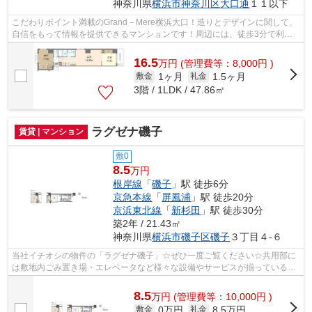
神奈川県
横浜市神奈川区
大口通
１１以下
こだわりポイント満載のGrand－Mere横浜大口！造りとデザインに関して、
自信をもって情報を提供できるマンションです！周辺には、徒歩3分で利用
できる駅があります！ニーズの高い、令...
16.5
万
円
(管理費等：8,000円 )
1ヶ月
1.5ヶ月
敷金
礼金
3階 / 1LDK / 47.86㎡
ラグゼナ磯子
賃貸 | マンション
敷0
8.5
万円
根岸線
「
磯子
」駅 徒歩6分
京急本線
「
屏風浦
」駅 徒歩20分
京浜東北線
「
新杉田
」駅 徒歩30分
築2年 / 21.43㎡
神奈川県
横浜市磯子区
磯子
３丁目４-６
当社イチオシの物件の「ラグゼナ磯子」☆ぜひ一度ご覧ください☆共用部に
は敷地内ごみ置き場・エレベータなど様々な設備やサービスが揃っているの
で便利です☆造りとデザインに関して、自...
8.5
万
円
(管理費等：10,000円 )
0万円
8.5万円
敷金
礼金