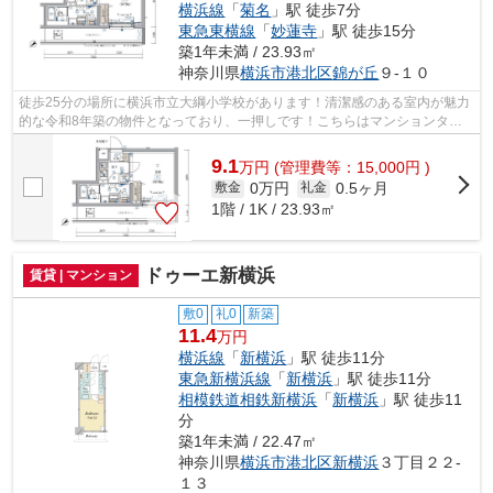
横浜線
「
菊名
」駅 徒歩7分
東急東横線
「
妙蓮寺
」駅 徒歩15分
築1年未満 / 23.93㎡
神奈川県
横浜市港北区
錦が丘
９-１０
徒歩25分の場所に横浜市立大綱小学校があります！清潔感のある室内が魅力
的な令和8年築の物件となっており、一押しです！こちらはマンションタイ
プになります！敷地内にあるごみ置き場...
9.1
万
円
(管理費等：15,000円 )
0万円
0.5ヶ月
敷金
礼金
1階 / 1K / 23.93㎡
ドゥーエ新横浜
賃貸 | マンション
敷0
礼0
新築
11.4
万円
横浜線
「
新横浜
」駅 徒歩11分
東急新横浜線
「
新横浜
」駅 徒歩11分
相模鉄道相鉄新横浜
「
新横浜
」駅 徒歩11
分
築1年未満 / 22.47㎡
神奈川県
横浜市港北区
新横浜
３丁目２２-
１３