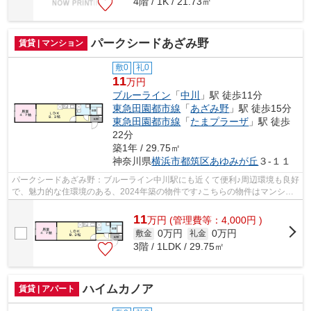
4階 / 1K / 21.73㎡
パークシードあざみ野
賃貸 | マンション
敷0
礼0
11
万円
ブルーライン
「
中川
」駅 徒歩11分
東急田園都市線
「
あざみ野
」駅 徒歩15分
東急田園都市線
「
たまプラーザ
」駅 徒歩
22分
築1年 / 29.75㎡
神奈川県
横浜市都筑区
あゆみが丘
３-１１
パークシードあざみ野：ブルーライン中川駅にも近くて便利♪周辺環境も良好
で、魅力的な住環境のある、2024年築の物件です♪こちらの物件はマンショ
ンです♪こちらの物件は、駅へも徒歩11...
11
万
円
(管理費等：4,000円 )
0万円
0万円
敷金
礼金
3階 / 1LDK / 29.75㎡
ハイムカノア
賃貸 | アパート