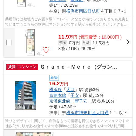
築1年 / 26.29㎡
神奈川県
横浜市南区
日枝町
４丁目９７-１
共用部には敷地内ごみ置き場・エレベータなどが備わっておりとても充実し
ています☆こちらの物件はマンションです☆駅から徒歩3分というアクセス
良好な駅近物件はいかがですか☆付近に駅...
11.9
万
円
(管理費等：10,000円 )
0万円
11.5万円
敷金
礼金
8階 / 1DK / 26.29㎡
Ｇｒａｎｄ－Ｍｅｒｅ（グランメール）横浜大口
賃貸 | マンション
新築
16.2
万円
横浜線
「
大口
」駅 徒歩3分
京急本線
「
子安
」駅 徒歩9分
京浜東北線
「
新子安
」駅 徒歩16分
予定 / 47.86㎡
神奈川県
横浜市神奈川区
大口通
１１-以下
造りとデザインに関して、自信をもって情報を提供できるマンションです☆
徒歩3分に駅がある物件です☆令和8年に建設された物件です☆2駅利用可能
でとても利便性の高い物件です☆当社スタッ...