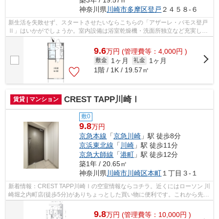
築3年 / 19.57㎡
神奈川県
川崎市多摩区
登戸
２４５８-６
新生活を失敗せず、スタートさせたいならこちらの「アザーレ・バモス登戸
Ⅱ」はいかがでしょうか。室内設備は浴室乾燥機・洗面所独立など充実した
設備を備え付けています。共用部には宅...
9.6
万
円
(管理費等：4,000円 )
1ヶ月
1ヶ月
敷金
礼金
1階 / 1K / 19.57㎡
CREST TAPP川崎Ⅰ
賃貸 | マンション
敷0
9.8
万円
京急本線
「
京急川崎
」駅 徒歩8分
京浜東北線
「
川崎
」駅 徒歩11分
京急大師線
「
港町
」駅 徒歩12分
築1年 / 20.65㎡
神奈川県
川崎市川崎区
本町
１丁目３-１
新着情報：CREST TAPP川崎Ⅰの空室情報ならコチラ。近くにはローソン 川
崎堀之内町店(徒歩5分)がありちょっとした買い物に便利です。これから先、
どんな暮らしを実現していきたいですか...
9.8
万
円
(管理費等：10,000円 )