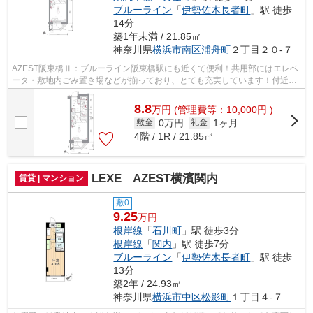
ブルーライン
「
伊勢佐木長者町
」駅 徒歩
14分
築1年未満 / 21.85㎡
神奈川県
横浜市南区
浦舟町
２丁目２０-７
AZEST阪東橋Ⅱ：ブルーライン阪東橋駅にも近くて便利！共用部にはエレベ
ータ・敷地内ごみ置き場などが揃っており、とても充実しています！付近に
駅が2駅あり、行き先に応じて使い分けが...
8.8
万
円
(管理費等：10,000円 )
0万円
1ヶ月
敷金
礼金
4階 / 1R / 21.85㎡
LEXE AZEST横濱関内
賃貸 | マンション
敷0
9.25
万円
根岸線
「
石川町
」駅 徒歩3分
根岸線
「
関内
」駅 徒歩7分
ブルーライン
「
伊勢佐木長者町
」駅 徒歩
13分
築2年 / 24.93㎡
神奈川県
横浜市中区
松影町
１丁目４-７