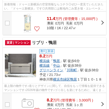
新着情報：ドゥーエ新横浜の空室情報ならコチラ◎ぜひ一度見ていただきた
い、「ドゥーエ新横浜」です◎共用部には敷地内ごみ置き場・エレベータな
どが揃っております◎地上11階建てでニー...
11.4
万
円
(管理費等：15,000円 )
0万円
0万円
敷金
礼金
10階 / 1K / 22.47㎡
リブリ・鴨居
賃貸 | マンション
敷0
新築
8.2
万円
横浜線
「
鴨居
」駅 徒歩6分
横浜線
「
中山
」駅 徒歩38分
グリーンライン
「
川和町
」駅 徒歩38分
予定 / 21.73㎡
神奈川県
横浜市緑区
鴨居
１丁目１０-１８
最上階の物件です♪造りとデザインに関して、自信をもって情報を提供できる
マンションです♪2026年築の物件です♪ゴミ出しを楽にするために、遠くまで
行かずに済むゴミ置き場を共用部に設...
8.2
万
円
(管理費等：3,000円 )
0万円
1ヶ月
敷金
礼金