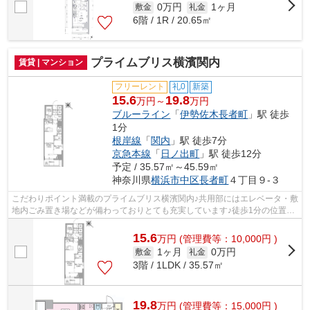
0万円
1ヶ月
敷金
礼金
6階 / 1R / 20.65㎡
プライムブリス横濱関内
賃貸 | マンション
フリーレント
礼0
新築
15.6
19.8
万円～
万円
ブルーライン
「
伊勢佐木長者町
」駅 徒歩
1分
根岸線
「
関内
」駅 徒歩7分
京急本線
「
日ノ出町
」駅 徒歩12分
予定 / 35.57㎡～45.59㎡
神奈川県
横浜市中区
長者町
４丁目９-３
こだわりポイント満載のプライムブリス横濱関内♪共用部にはエレベータ・敷
地内ごみ置き場などが備わっておりとても充実しています♪徒歩1分の位置に
駅がある物件です♪周辺環境も良好で...
15.6
万
円
(管理費等：10,000円 )
1ヶ月
0万円
敷金
礼金
3階 / 1LDK / 35.57㎡
19.8
万
円
(管理費等：15,000円 )