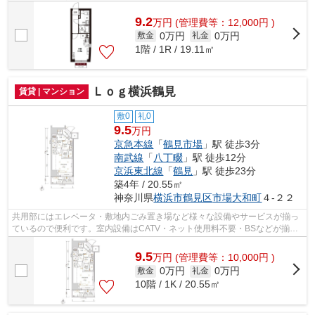
設備と綺麗な室内を兼ね備えた、2026年築の...
9.2
万
円
(管理費等：12,000円 )
0万円
0万円
敷金
礼金
1階 / 1R / 19.11㎡
Ｌｏｇ横浜鶴見
賃貸 | マンション
敷0
礼0
9.5
万円
京急本線
「
鶴見市場
」駅 徒歩3分
南武線
「
八丁畷
」駅 徒歩12分
京浜東北線
「
鶴見
」駅 徒歩23分
築4年 / 20.55㎡
神奈川県
横浜市鶴見区
市場大和町
４-２２
共用部にはエレベータ・敷地内ごみ置き場など様々な設備やサービスが揃っ
ているので便利です。室内設備はCATV・ネット使用料不要・BSなどが揃っ
ており、とても充実しています。定期的...
9.5
万
円
(管理費等：10,000円 )
0万円
0万円
敷金
礼金
10階 / 1K / 20.55㎡