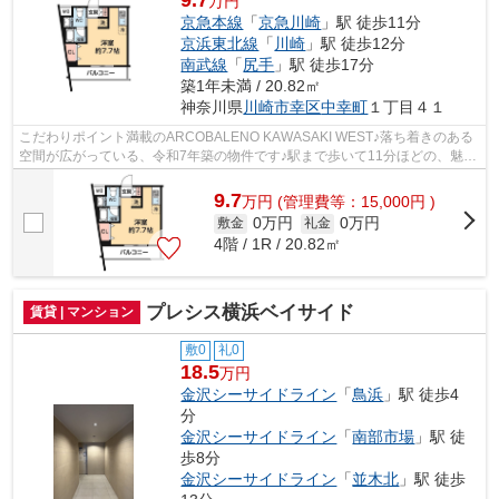
万円
京急本線
「
京急川崎
」駅 徒歩11分
京浜東北線
「
川崎
」駅 徒歩12分
南武線
「
尻手
」駅 徒歩17分
築1年未満 / 20.82㎡
神奈川県
川崎市幸区
中幸町
１丁目４１
こだわりポイント満載のARCOBALENO KAWASAKI WEST♪落ち着きのある
空間が広がっている、令和7年築の物件です♪駅まで歩いて11分ほどの、魅力
的な立地の物件です♪2駅利用可能な物件で目的...
9.7
万
円
(管理費等：15,000円 )
0万円
0万円
敷金
礼金
4階 / 1R / 20.82㎡
プレシス横浜ベイサイド
賃貸 | マンション
敷0
礼0
18.5
万円
金沢シーサイドライン
「
鳥浜
」駅 徒歩4
分
金沢シーサイドライン
「
南部市場
」駅 徒
歩8分
金沢シーサイドライン
「
並木北
」駅 徒歩