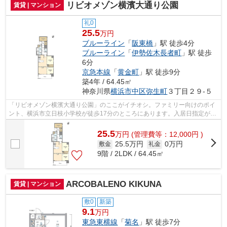
リビオメゾン横濱大通り公園
賃貸 | マンション
礼0
25.5
万円
ブルーライン
「
阪東橋
」駅 徒歩4分
ブルーライン
「
伊勢佐木長者町
」駅 徒歩
6分
京急本線
「
黄金町
」駅 徒歩9分
築4年 / 64.45㎡
神奈川県
横浜市中区
弥生町
３丁目２９-５
「リビオメゾン横濱大通り公園」のここがイチオシ。ファミリー向けのポイ
ント、横浜市立日枝小学校が徒歩17分のところにあります。入居日指定が令
和8年8月の物件です。お部屋探しの時...
25.5
万
円
(管理費等：12,000円 )
25.5万円
0万円
敷金
礼金
9階 / 2LDK / 64.45㎡
ARCOBALENO KIKUNA
賃貸 | マンション
敷0
新築
9.1
万円
東急東横線
「
菊名
」駅 徒歩7分