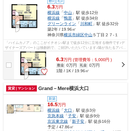
敷0
礼0
6.3
万円
横浜線
「
中山
」駅 徒歩12分
横浜線
「
鴨居
」駅 徒歩34分
グリーンライン
「
川和町
」駅 徒歩32分
築2年 / 19.96㎡
神奈川県
横浜市緑区
中山
５丁目２７-１
「ハイムカノア」のここがイチオシ♪駅まで徒歩12分に立地する物件です♪デ
ザイナーズアパートは独創的で、ご好評いただいています♪陽が当たるアパー
トは湿気も少なく健康な毎日を過ごせ...
6.3
万
円
(管理費等：5,000円 )
0万円
0万円
敷金
礼金
1階 / 1K / 19.96㎡
Grand－Mere横浜大口
賃貸 | マンション
新築
16.5
万円
横浜線
「
大口
」駅 徒歩3分
京急本線
「
子安
」駅 徒歩9分
京浜東北線
「
新子安
」駅 徒歩16分
予定 / 47.86㎡