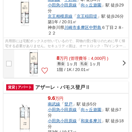
小田急小田原線
「
向ヶ丘遊園
」駅 徒歩29
分
京王相模原線
「
京王稲田堤
」駅 徒歩26分
築1年 / 20.01㎡
神奈川県
川崎市多摩区
中野島
６丁目２８-
２２
共用部には宅配ボックスが付いているので、荷物の受け取りのために早く帰
宅する必要がありません。セキュリティ面は、オートロック・TVインターホ
ンなどを設置しているので安全面でも...
8
万
円
(管理費等：4,000円 )
1ヶ月
1ヶ月
敷金
礼金
1階 / 1K / 20.01㎡
アザーレ・バモス登戸Ⅱ
賃貸 | アパート
9.6
万円
南武線
「
登戸
」駅 徒歩5分
小田急小田原線
「
向ヶ丘遊園
」駅 徒歩7
分
小田急小田原線
「
和泉多摩川
」駅 徒歩18
分