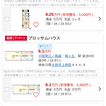
共用部には敷地内ごみ置き場・エレベータなどが揃っており、とても充実し
ています◎築2年の築浅物件◎タイル張りのきれいな外観も特徴の一つです
◎防犯対策もバッチリなマンションタイプ...
9.25
万
円
(管理費等：5,000円 )
0万円
1ヶ月
敷金
礼金
7階 / 1K / 24.93㎡
ブロッサムハウス
賃貸 | アパート
敷0
礼0
6.1
万円
小田急江ノ島線
「
桜ヶ丘
」駅 徒歩6分
築3年 / 19.87㎡
神奈川県
大和市
上和田
９４４-９
徒歩2分の場所に大和市立桜丘小学校があります。室内設備は洗面所独立・
浴室乾燥機などが揃っているので、快適に過ごしやすいお部屋になります。
徒歩6分に駅のある、ニーズの高い物件...
6.1
万
円
(管理費等：5,000円 )
0万円
0万円
敷金
礼金
1階 / 1K / 19.87㎡