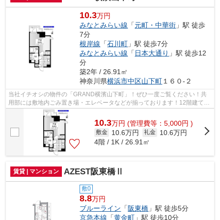
10.3
万円
みなとみらい線
「
元町・中華街
」駅 徒歩
7分
根岸線
「
石川町
」駅 徒歩7分
みなとみらい線
「
日本大通り
」駅 徒歩12
分
築2年 / 26.91㎡
神奈川県
横浜市中区
山下町
１６０-２
当社イチオシの物件の「GRAND横濱山下町」！ぜひ一度ご覧ください！共
用部には敷地内ごみ置き場・エレベータなどが揃っております！12階建てで
快適な物件！外観タイル張りは、汚れが付...
10.3
万
円
(管理費等：5,000円 )
10.6万円
10.6万円
敷金
礼金
4階 / 1K / 26.91㎡
AZEST阪東橋Ⅱ
賃貸 | マンション
敷0
8.8
万円
ブルーライン
「
阪東橋
」駅 徒歩5分
京急本線
「
黄金町
」駅 徒歩10分