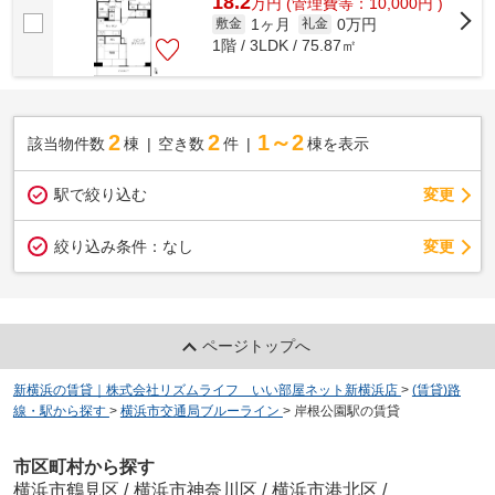
18.2
万
円
(管理費等：10,000円 )
1ヶ月
0万円
敷金
礼金
1階 / 3LDK / 75.87㎡
2
2
1～2
該当物件数
棟
空き数
件
棟を表示
駅で絞り込む
変更
変更
絞り込み条件：
なし
ページトップへ
新横浜の賃貸｜株式会社リズムライフ いい部屋ネット新横浜店
>
(賃貸)路
線・駅から探す
>
横浜市交通局ブルーライン
>
岸根公園駅の賃貸
市区町村から探す
横浜市鶴見区
/
横浜市神奈川区
/
横浜市港北区
/