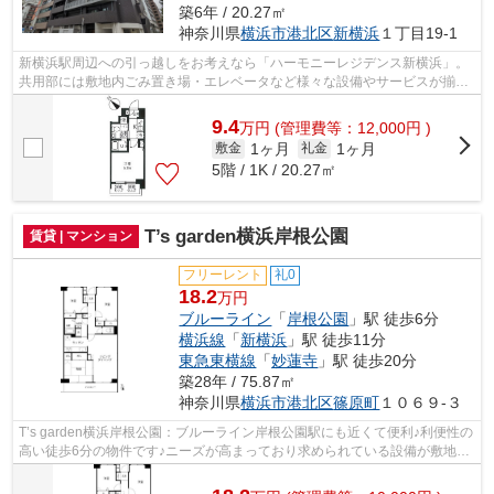
築6年 / 20.27㎡
神奈川県
横浜市港北区
新横浜
１丁目19-1
新横浜駅周辺への引っ越しをお考えなら「ハーモニーレジデンス新横浜」。
共用部には敷地内ごみ置き場・エレベータなど様々な設備やサービスが揃っ
ているので便利です。築6年のイチオシ...
9.4
万
円
(管理費等：12,000円 )
1ヶ月
1ヶ月
敷金
礼金
5階 / 1K / 20.27㎡
T’s garden横浜岸根公園
賃貸 | マンション
フリーレント
礼0
18.2
万円
ブルーライン
「
岸根公園
」駅 徒歩6分
横浜線
「
新横浜
」駅 徒歩11分
東急東横線
「
妙蓮寺
」駅 徒歩20分
築28年 / 75.87㎡
神奈川県
横浜市港北区
篠原町
１０６９-３
T’s garden横浜岸根公園：ブルーライン岸根公園駅にも近くて便利♪利便性の
高い徒歩6分の物件です♪ニーズが高まっており求められている設備が敷地内
ごみ置き場です♪様々な場所へのアク...