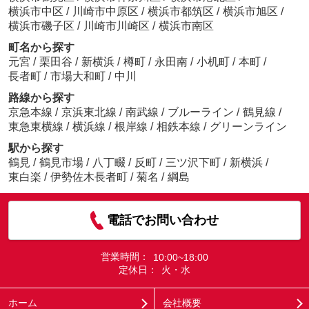
横浜市中区
/
川崎市中原区
/
横浜市都筑区
/
横浜市旭区
/
横浜市磯子区
/
川崎市川崎区
/
横浜市南区
町名から探す
元宮
/
栗田谷
/
新横浜
/
樽町
/
永田南
/
小机町
/
本町
/
長者町
/
市場大和町
/
中川
路線から探す
京急本線
/
京浜東北線
/
南武線
/
ブルーライン
/
鶴見線
/
東急東横線
/
横浜線
/
根岸線
/
相鉄本線
/
グリーンライン
駅から探す
鶴見
/
鶴見市場
/
八丁畷
/
反町
/
三ツ沢下町
/
新横浜
/
東白楽
/
伊勢佐木長者町
/
菊名
/
綱島
電話でお問い合わせ
営業時間：
10:00~18:00
定休日：
火・水
ホーム
会社概要