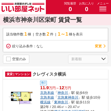
閲覧履歴
お気に入り
メニュー
0
0
横浜市神奈川区栄町 賃貸一覧
1
2
1～1
該当物件数
棟
空き数
件
棟を表示
変更
絞り込み条件：
なし
空室のみ
クレヴィスタ横浜
賃貸 | マンション
敷0
11.9
12
万円～
万円
京急本線
「
神奈川
」駅 徒歩6分
京急本線
「
京急東神奈川
」駅 徒歩10分
横浜線
「
東神奈川
」駅 徒歩11分
築2年 / 20.46㎡～20.47㎡