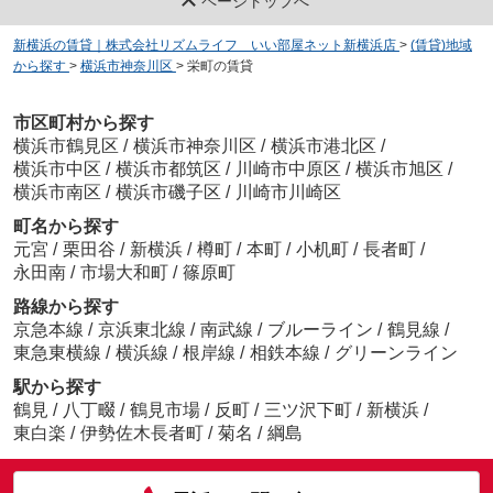
ページトップへ
新横浜の賃貸｜株式会社リズムライフ いい部屋ネット新横浜店
>
(賃貸)地域
から探す
>
横浜市神奈川区
>
栄町の賃貸
市区町村から探す
横浜市鶴見区
/
横浜市神奈川区
/
横浜市港北区
/
横浜市中区
/
横浜市都筑区
/
川崎市中原区
/
横浜市旭区
/
横浜市南区
/
横浜市磯子区
/
川崎市川崎区
町名から探す
元宮
/
栗田谷
/
新横浜
/
樽町
/
本町
/
小机町
/
長者町
/
永田南
/
市場大和町
/
篠原町
路線から探す
京急本線
/
京浜東北線
/
南武線
/
ブルーライン
/
鶴見線
/
東急東横線
/
横浜線
/
根岸線
/
相鉄本線
/
グリーンライン
駅から探す
鶴見
/
八丁畷
/
鶴見市場
/
反町
/
三ツ沢下町
/
新横浜
/
東白楽
/
伊勢佐木長者町
/
菊名
/
綱島