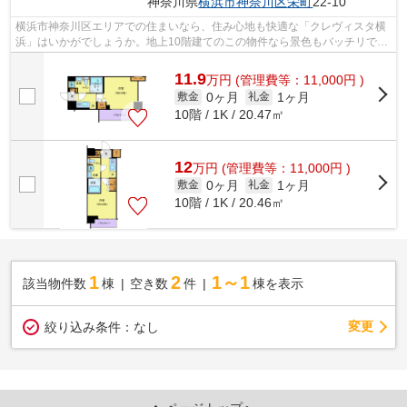
神奈川県
横浜市神奈川区
栄町
22-10
横浜市神奈川区エリアでの住まいなら、住み心地も快適な「クレヴィスタ横
浜」はいかがでしょうか。地上10階建てのこの物件なら景色もバッチリで
す。エレベーター付き物件です。こちら...
11.9
万
円
(管理費等：11,000円 )
0ヶ月
1ヶ月
敷金
礼金
10階 / 1K / 20.47㎡
12
万
円
(管理費等：11,000円 )
0ヶ月
1ヶ月
敷金
礼金
10階 / 1K / 20.46㎡
1
2
1～1
該当物件数
棟
空き数
件
棟を表示
変更
絞り込み条件：
なし