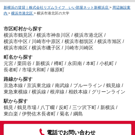
新横浜の賃貸｜株式会社リズムライフ いい部屋ネット新横浜店
>
周辺施設案
内
>
横浜市港北区
>
横浜市港北区の大学
市区町村から探す
横浜市鶴見区
/
横浜市神奈川区
/
横浜市港北区
/
横浜市中区
/
川崎市中原区
/
横浜市都筑区
/
横浜市旭区
/
横浜市南区
/
横浜市磯子区
/
川崎市川崎区
町名から探す
元宮
/
栗田谷
/
新横浜
/
樽町
/
永田南
/
本町
/
小机町
/
長者町
/
市場大和町
/
篠原町
路線から探す
京急本線
/
京浜東北線
/
南武線
/
ブルーライン
/
鶴見線
/
東急東横線
/
横浜線
/
根岸線
/
相鉄本線
/
グリーンライン
駅から探す
鶴見
/
鶴見市場
/
八丁畷
/
反町
/
三ツ沢下町
/
新横浜
/
東白楽
/
伊勢佐木長者町
/
菊名
/
綱島
電話でお問い合わせ