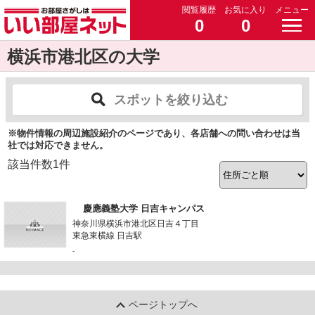
閲覧履歴
お気に入り
メニュー
0
0
横浜市港北区の大学
スポットを絞り込む
※物件情報の周辺施設紹介のページであり、各店舗への問い合わせは当
社では対応できません。
該当件数
1
件
慶應義塾大学 日吉キャンパス
神奈川県横浜市港北区日吉４丁目
東急東横線 日吉駅
-
ページトップへ