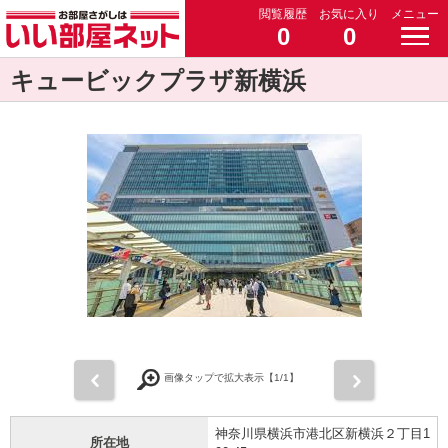
閲覧履歴
お気に入り
メニュー
0
0
キュービックプラザ新横浜
前
次
画像タップで拡大表示【
1
/1】
神奈川県横浜市港北区新横浜２丁目1
所在地