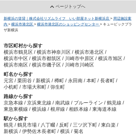
ページトップへ
新横浜の賃貸｜株式会社リズムライフ いい部屋ネット新横浜店
>
周辺施設案
内
>
横浜市港北区
>
横浜市港北区のショッピングセンター
>
キュービックプラ
ザ新横浜
市区町村から探す
横浜市鶴見区
/
横浜市神奈川区
/
横浜市港北区
/
横浜市中区
/
横浜市都筑区
/
川崎市中原区
/
横浜市旭区
/
横浜市南区
/
横浜市磯子区
/
川崎市川崎区
町名から探す
元宮
/
栗田谷
/
新横浜
/
樽町
/
永田南
/
本町
/
長者町
/
小机町
/
市場大和町
/
弥生町
路線から探す
京急本線
/
京浜東北線
/
南武線
/
ブルーライン
/
鶴見線
/
東急東横線
/
横浜線
/
根岸線
/
相鉄本線
/
東海道本線
駅から探す
鶴見
/
鶴見市場
/
八丁畷
/
反町
/
三ツ沢下町
/
東白楽
/
新横浜
/
伊勢佐木長者町
/
横浜
/
菊名