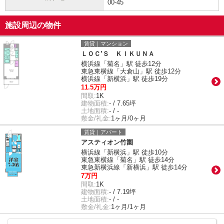
00-45
施設周辺の物件
賃貸｜マンション
ＬＯＣ’Ｓ ＫＩＫＵＮＡ
横浜線「菊名」駅 徒歩12分
東急東横線「大倉山」駅 徒歩12分
横浜線「新横浜」駅 徒歩19分
11.5万円
間取:
1K
建物面積:
- / 7.65坪
土地面積:
- / -
敷金/礼金:
1ヶ月/0ヶ月
賃貸｜アパート
アスティオン竹園
横浜線「新横浜」駅 徒歩10分
東急東横線「菊名」駅 徒歩14分
東急新横浜線「新横浜」駅 徒歩14分
7万円
間取:
1K
建物面積:
- / 7.19坪
土地面積:
- / -
敷金/礼金:
1ヶ月/1ヶ月