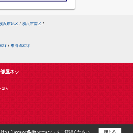
横浜市旭区
/
横浜市南区
/
本線
/
東海道本線
い部屋ネッ
 1階
当社の
をご確認ください。
閉じる
「Cookieの取扱いについて」