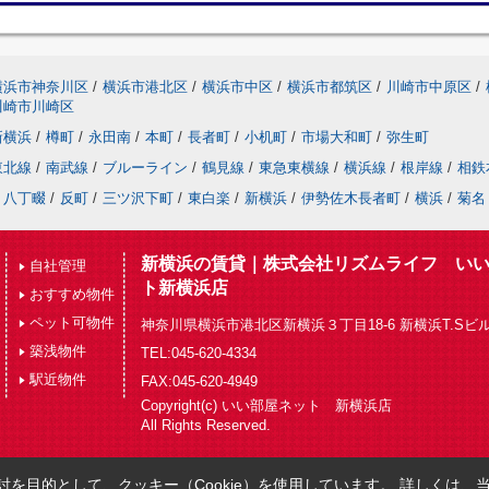
横浜市神奈川区
/
横浜市港北区
/
横浜市中区
/
横浜市都筑区
/
川崎市中原区
/
川崎市川崎区
新横浜
/
樽町
/
永田南
/
本町
/
長者町
/
小机町
/
市場大和町
/
弥生町
東北線
/
南武線
/
ブルーライン
/
鶴見線
/
東急東横線
/
横浜線
/
根岸線
/
相鉄
八丁畷
/
反町
/
三ツ沢下町
/
東白楽
/
新横浜
/
伊勢佐木長者町
/
横浜
/
菊名
新横浜の賃貸｜株式会社リズムライフ い
自社管理
ト新横浜店
おすすめ物件
ペット可物件
神奈川県横浜市港北区新横浜３丁目18-6 新横浜T.Sビル
築浅物件
TEL:045-620-4334
駅近物件
FAX:045-620-4949
Copyright(c) いい部屋ネット 新横浜店
All Rights Reserved.
を目的として、クッキー（Cookie）を使用しています。
詳しくは、