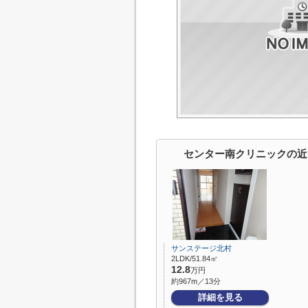
センター南クリニックの近
サンステージ北村
2LDK/51.84㎡
12.8
万円
約967m／13分
詳細を見る