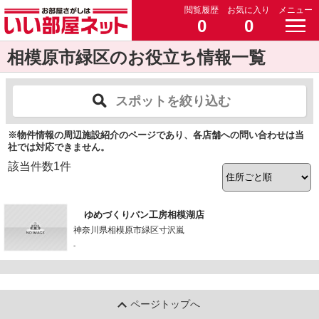
閲覧履歴
お気に入り
メニュー
0
0
相模原市緑区のお役立ち情報一覧
スポットを絞り込む
※物件情報の周辺施設紹介のページであり、各店舗への問い合わせは当
社では対応できません。
該当件数
1
件
ゆめづくりパン工房相模湖店
神奈川県相模原市緑区寸沢嵐
-
ページトップへ