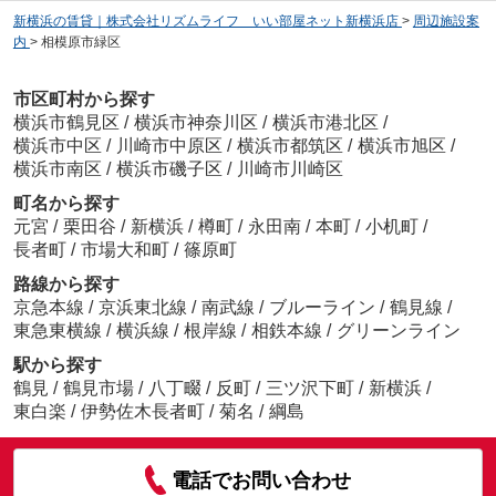
新横浜の賃貸｜株式会社リズムライフ いい部屋ネット新横浜店
>
周辺施設案
内
>
相模原市緑区
市区町村から探す
横浜市鶴見区
/
横浜市神奈川区
/
横浜市港北区
/
横浜市中区
/
川崎市中原区
/
横浜市都筑区
/
横浜市旭区
/
横浜市南区
/
横浜市磯子区
/
川崎市川崎区
町名から探す
元宮
/
栗田谷
/
新横浜
/
樽町
/
永田南
/
本町
/
小机町
/
長者町
/
市場大和町
/
篠原町
路線から探す
京急本線
/
京浜東北線
/
南武線
/
ブルーライン
/
鶴見線
/
東急東横線
/
横浜線
/
根岸線
/
相鉄本線
/
グリーンライン
駅から探す
鶴見
/
鶴見市場
/
八丁畷
/
反町
/
三ツ沢下町
/
新横浜
/
東白楽
/
伊勢佐木長者町
/
菊名
/
綱島
電話でお問い合わせ