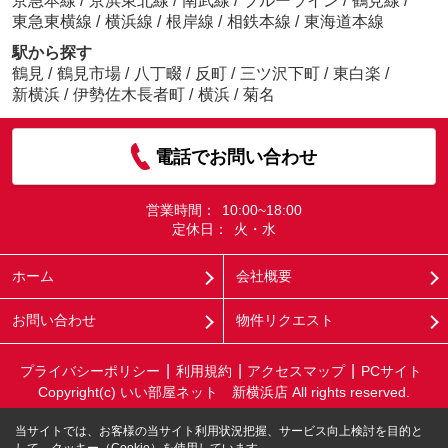
京急本線
/
京浜東北線
/
南武線
/
ブルーライン
/
鶴見線
/
東急東横線
/
横浜線
/
根岸線
/
相鉄本線
/
東海道本線
駅から探す
鶴見
/
鶴見市場
/
八丁畷
/
反町
/
三ツ沢下町
/
東白楽
/
新横浜
/
伊勢佐木長者町
/
横浜
/
菊名
電話でお問い合わせ
営業時間：
10:00~18:00
定休日：
火・水
ホーム
会社概要
お問い合わせ
物件リクエスト
プライバシーポリシー
利用規約
アクセスマップ
PCサイト
Copyright(c) いい部屋ネット 新横浜店 All rights reserved.
当サイトでは、お客様の当サイト利用状況把握、サービス向上検討を目的と