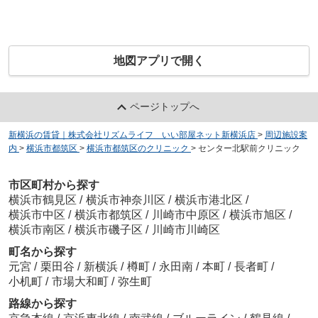
地図アプリで開く
ページトップへ
新横浜の賃貸｜株式会社リズムライフ いい部屋ネット新横浜店
>
周辺施設案
内
>
横浜市都筑区
>
横浜市都筑区のクリニック
>
センター北駅前クリニック
市区町村から探す
横浜市鶴見区
/
横浜市神奈川区
/
横浜市港北区
/
横浜市中区
/
横浜市都筑区
/
川崎市中原区
/
横浜市旭区
/
横浜市南区
/
横浜市磯子区
/
川崎市川崎区
町名から探す
元宮
/
栗田谷
/
新横浜
/
樽町
/
永田南
/
本町
/
長者町
/
小机町
/
市場大和町
/
弥生町
路線から探す