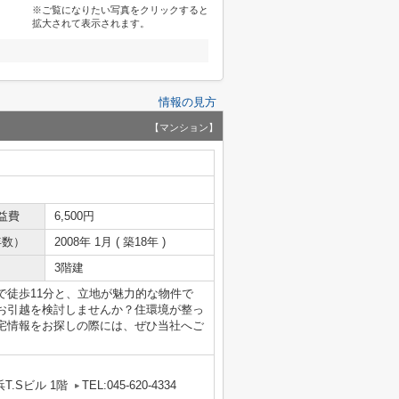
※ご覧になりたい写真をクリックすると
拡大されて表示されます。
情報の見方
【マンション】
益費
6,500円
年数）
2008年 1月 ( 築18年 )
3階建
で徒歩11分と、立地が魅力的な物件で
お引越を検討しませんか？住環境が整っ
宅情報をお探しの際には、ぜひ当社へご
T.Sビル 1階
TEL:045-620-4334