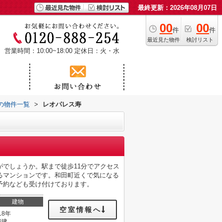
最終更新：2026年08月07日
00
00
件
件
最近見た物件
検討リスト
営業時間：10:00~18:00
定休日：火・水
の物件一覧
>
レオパレス寿
でしょうか。駅まで徒歩11分でアクセス
るマンションです。和田町近くで気になる
予約なども受け付けております。
建物
空室情報へ
18年
階建