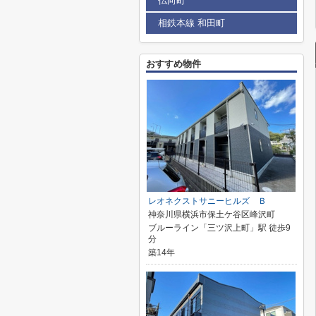
仏向町
相鉄本線 和田町
おすすめ物件
レオネクストサニーヒルズ Ｂ
神奈川県横浜市保土ケ谷区峰沢町
ブルーライン「三ツ沢上町」駅 徒歩9
分
築14年