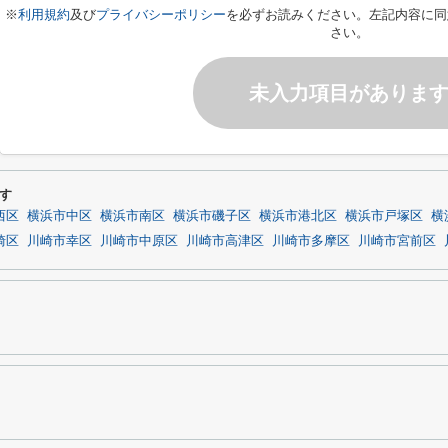
※
利用規約
及び
プライバシーポリシー
を必ずお読みください。左記内容に同
さい。
未入力項目がありま
す
西区
横浜市中区
横浜市南区
横浜市磯子区
横浜市港北区
横浜市戸塚区
横
崎区
川崎市幸区
川崎市中原区
川崎市高津区
川崎市多摩区
川崎市宮前区