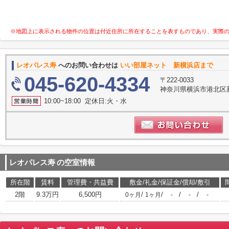
※地図上に表示される物件の位置は付近住所に所在することを表すものであり、実際
レオパレス寿
へのお問い合わせは
いい部屋ネット 新横浜店まで
045-620-4334
〒222-0033
神奈川県横浜市港北区新横
10:00~18:00 定休日:火・水
レオパレス寿
の空室情報
所在階
賃料
管理費・共益費
敷金/礼金/保証金/償却/敷引
2階
9.3万円
6,500円
/
/
/
/
0ヶ月
1ヶ月
-
-
-