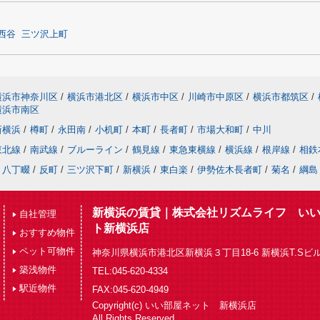
西谷
三ツ沢上町
横浜市神奈川区
/
横浜市港北区
/
横浜市中区
/
川崎市中原区
/
横浜市都筑区
/
横浜市南区
新横浜
/
樽町
/
永田南
/
小机町
/
本町
/
長者町
/
市場大和町
/
中川
東北線
/
南武線
/
ブルーライン
/
鶴見線
/
東急東横線
/
横浜線
/
根岸線
/
相鉄
八丁畷
/
反町
/
三ツ沢下町
/
新横浜
/
東白楽
/
伊勢佐木長者町
/
菊名
/
綱島
新横浜の賃貸｜株式会社リズムライフ い
自社管理
ト新横浜店
おすすめ物件
ペット可物件
神奈川県横浜市港北区新横浜３丁目18-6 新横浜T.Sビル
築浅物件
TEL:045-620-4334
駅近物件
FAX:045-620-4949
Copyright(c) いい部屋ネット 新横浜店
All Rights Reserved.