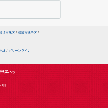
横浜市旭区
/
横浜市磯子区
/
本線
/
グリーンライン
い部屋ネッ
 1階