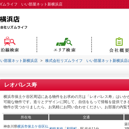
ズムライフ いい部屋ネット新横浜店
いい部屋ネット新横浜店
>
株式会社リズムライフ いい部屋ネット新横浜店
レオパレス寿
横浜市保土ケ谷区周辺にある物件をお求めの方は「レオパレス寿」はいかが
可能な物件です。造りとデザインに関して、自信をもって情報を提供でき
物件が見つかりましたら、お気軽にお問い合わせください。お部屋の内覧
所在地
交通
築
神奈川県
横浜市保土ケ谷区
仏
相鉄本線
「
和田町
」駅 徒歩11分
3