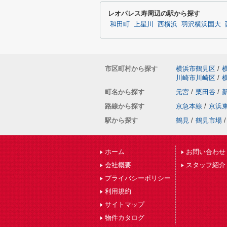
レオパレス寿周辺の駅から探す
和田町
上星川
西横浜
羽沢横浜国大
市区町村から探す
横浜市鶴見区
/
川崎市川崎区
/
町名から探す
元宮
/
栗田谷
/
路線から探す
京急本線
/
京浜
駅から探す
鶴見
/
鶴見市場
/
ホーム
お問い合わせ
会社概要
スタッフ紹介
プライバシーポリシー
利用規約
サイトマップ
物件カタログ