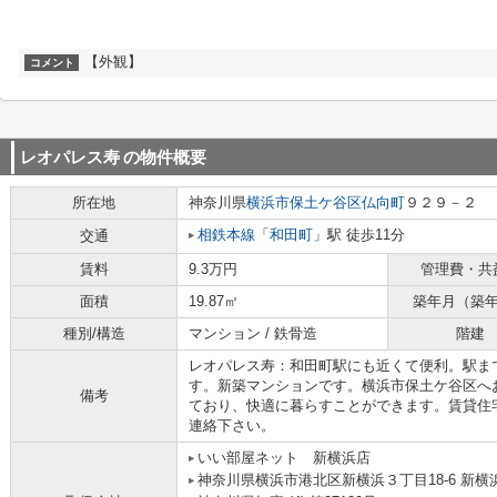
【外観】
コメント
レオパレス寿
の物件概要
所在地
神奈川県
横浜市保土ケ谷区
仏向町
９２９－２
相鉄本線
「
和田町
」駅 徒歩11分
交通
賃料
9.3万円
管理費・共
面積
19.87㎡
築年月（築
種別/構造
マンション / 鉄骨造
階建
レオパレス寿：和田町駅にも近くて便利。駅ま
す。新築マンションです。横浜市保土ケ谷区へ
備考
ており、快適に暮らすことができます。賃貸住
連絡下さい。
いい部屋ネット 新横浜店
神奈川県横浜市港北区新横浜３丁目18-6 新横浜