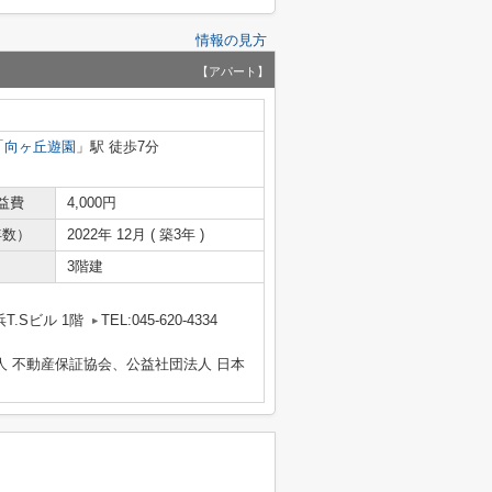
情報の見方
【アパート】
「
向ヶ丘遊園
」駅 徒歩7分
益費
4,000円
年数）
2022年 12月 ( 築3年 )
3階建
T.Sビル 1階
TEL:045-620-4334
人 不動産保証協会、公益社団法人 日本