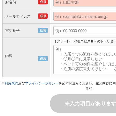
お名前
必須
メールアドレス
必須
電話番号
任意
【アザーレ・バモス登戸Ⅱへのお問い合
内容
任意
※
利用規約
及び
プライバシーポリシー
を必ずお読みください。左記内容に同
さい。
未入力項目がありま