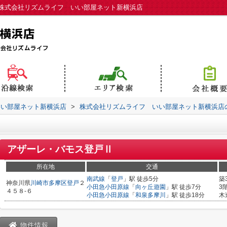
株式会社リズムライフ いい部屋ネット新横浜店
いい部屋ネット新横浜店
>
株式会社リズムライフ いい部屋ネット新横浜店
アザーレ・バモス登戸Ⅱ
所在地
交通
南武線
「
登戸
」駅 徒歩5分
築
神奈川県
川崎市多摩区
登戸
２
小田急小田原線
「
向ヶ丘遊園
」駅 徒歩7分
3
４５８-６
小田急小田原線
「
和泉多摩川
」駅 徒歩18分
木
物件情報