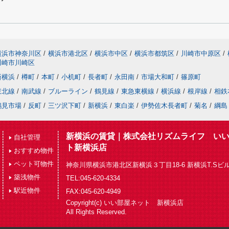
横浜市神奈川区
/
横浜市港北区
/
横浜市中区
/
横浜市都筑区
/
川崎市中原区
/
川崎市川崎区
新横浜
/
樽町
/
本町
/
小机町
/
長者町
/
永田南
/
市場大和町
/
篠原町
東北線
/
南武線
/
ブルーライン
/
鶴見線
/
東急東横線
/
横浜線
/
根岸線
/
相鉄
鶴見市場
/
反町
/
三ツ沢下町
/
新横浜
/
東白楽
/
伊勢佐木長者町
/
菊名
/
綱島
新横浜の賃貸｜株式会社リズムライフ い
自社管理
ト新横浜店
おすすめ物件
ペット可物件
神奈川県横浜市港北区新横浜３丁目18-6 新横浜T.Sビル
築浅物件
TEL:045-620-4334
駅近物件
FAX:045-620-4949
Copyright(c) いい部屋ネット 新横浜店
All Rights Reserved.