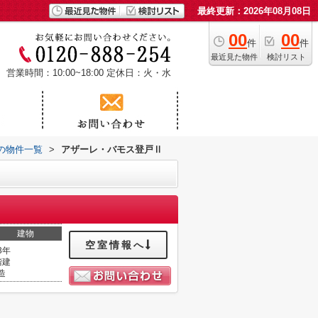
最終更新：2026年08月08日
00
00
件
件
最近見た物件
検討リスト
営業時間：10:00~18:00
定休日：火・水
の物件一覧
>
アザーレ・バモス登戸Ⅱ
建物
空室情報へ
3年
階建
造