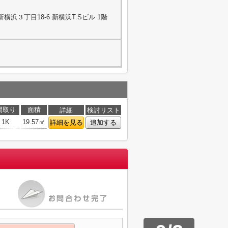
浜３丁目18-6 新横浜T.Sビル 1階
間取り
面積
詳細
検討リスト
1K
19.57㎡
詳細を見る
追加する