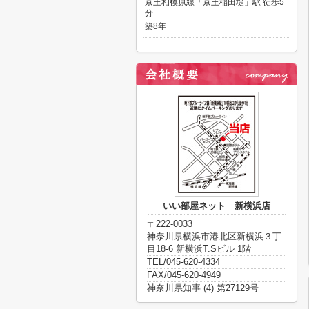
京王相模原線「京王稲田堤」駅 徒歩5
分
築8年
いい部屋ネット 新横浜店
〒222-0033
神奈川県横浜市港北区新横浜３丁
目18-6 新横浜T.Sビル 1階
TEL/045-620-4334
FAX/045-620-4949
神奈川県知事 (4) 第27129号