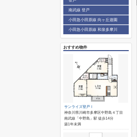
登戸
南武線 登戸
小田急小田原線 向ヶ丘遊園
小田急小田原線 和泉多摩川
おすすめ物件
サンライズ登戸Ⅰ
神奈川県川崎市多摩区中野島４丁目
南武線「中野島」駅 徒歩14分
築1年未満