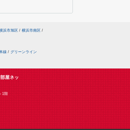
横浜市旭区
/
横浜市南区
/
本線
/
グリーンライン
い部屋ネッ
 1階