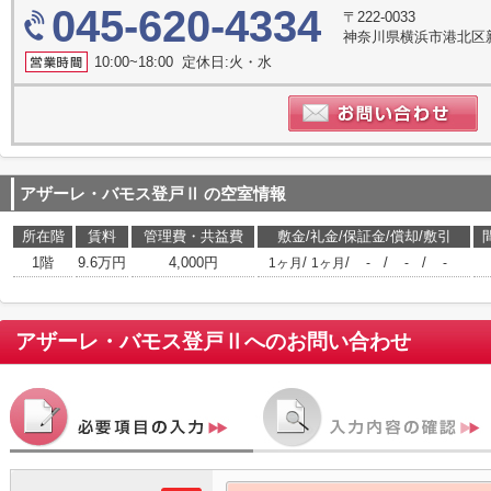
045-620-4334
〒222-0033
神奈川県横浜市港北区新横
10:00~18:00 定休日:火・水
アザーレ・バモス登戸Ⅱ
の空室情報
所在階
賃料
管理費・共益費
敷金/礼金/保証金/償却/敷引
1階
9.6万円
4,000円
/
/
/
/
1ヶ月
1ヶ月
-
-
-
アザーレ・バモス登戸Ⅱ
へのお問い合わせ