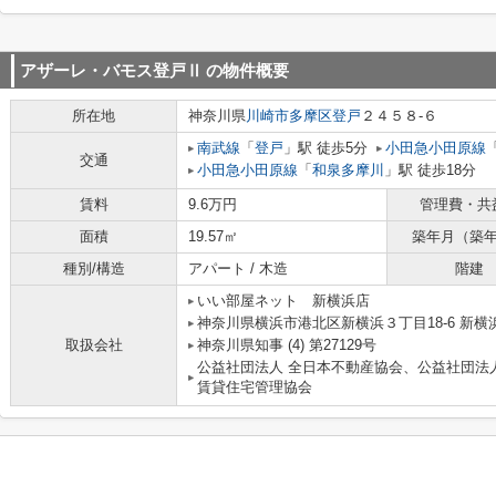
アザーレ・バモス登戸Ⅱ
の物件概要
所在地
神奈川県
川崎市多摩区
登戸
２４５８-６
南武線
「
登戸
」駅 徒歩5分
小田急小田原線
交通
小田急小田原線
「
和泉多摩川
」駅 徒歩18分
賃料
9.6万円
管理費・共
面積
19.57㎡
築年月（築
種別/構造
アパート / 木造
階建
いい部屋ネット 新横浜店
神奈川県横浜市港北区新横浜３丁目18-6 新横浜
取扱会社
神奈川県知事 (4) 第27129号
公益社団法人 全日本不動産協会、公益社団法
賃貸住宅管理協会