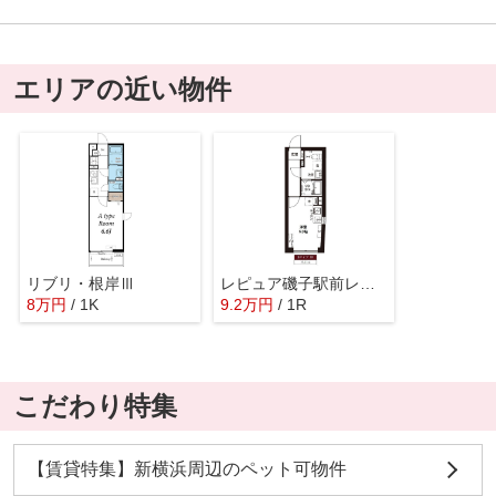
エリアの近い物件
リブリ・根岸Ⅲ
レピュア磯子駅前レジデンス
8
万
円
/ 1K
9.2
万
円
/ 1R
こだわり特集
【賃貸特集】新横浜周辺のペット可物件