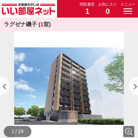
閲覧履歴
お気に入り
メニュー
1
0
ラグゼナ磯子 (
1
室)
1 / 19