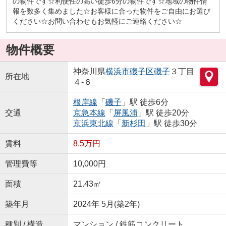
の物件です☆利便性の高い徒歩6分の物件です☆地域の物件情
報を数多く集めました☆お客様に合った物件をご自由にお選び
ください☆お問い合わせもお気軽にご連絡ください☆
物件概要
神奈川県
横浜市磯子区
磯子
３丁目
所在地
４-６
根岸線
「
磯子
」駅 徒歩6分
交通
京急本線
「
屏風浦
」駅 徒歩20分
京浜東北線
「
新杉田
」駅 徒歩30分
賃料
8.5万円
管理費等
10,000円
面積
21.43㎡
築年月
2024年 5月(築2年)
種別 / 構造
マンション / 鉄筋コンクリート