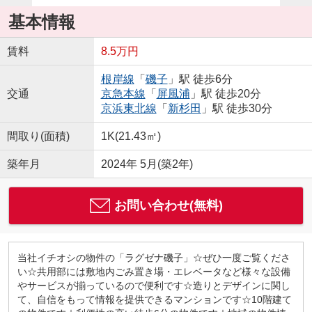
基本情報
賃料
8.5万円
根岸線
「
磯子
」駅 徒歩6分
交通
京急本線
「
屏風浦
」駅 徒歩20分
京浜東北線
「
新杉田
」駅 徒歩30分
間取り(面積)
1K(21.43㎡)
築年月
2024年 5月(築2年)
お問い合わせ(無料)
当社イチオシの物件の「ラグゼナ磯子」☆ぜひ一度ご覧くださ
い☆共用部には敷地内ごみ置き場・エレベータなど様々な設備
やサービスが揃っているので便利です☆造りとデザインに関し
て、自信をもって情報を提供できるマンションです☆10階建て