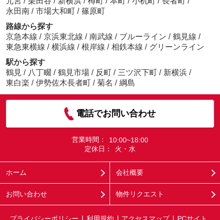
元宮
/
栗田谷
/
新横浜
/
樽町
/
本町
/
小机町
/
長者町
/
永田南
/
市場大和町
/
篠原町
路線から探す
京急本線
/
京浜東北線
/
南武線
/
ブルーライン
/
鶴見線
/
東急東横線
/
横浜線
/
根岸線
/
相鉄本線
/
グリーンライン
駅から探す
鶴見
/
八丁畷
/
鶴見市場
/
反町
/
三ツ沢下町
/
新横浜
/
東白楽
/
伊勢佐木長者町
/
菊名
/
綱島
電話でお問い合わせ
営業時間：
10:00~18:00
定休日：
火・水
ホーム
会社概要
お問い合わせ
物件リクエスト
プライバシーポリシー
利用規約
アクセスマップ
PCサイト