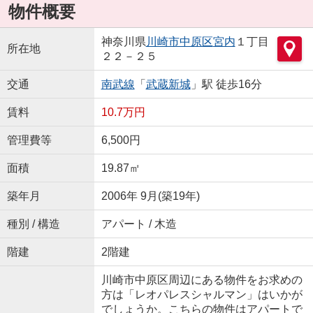
物件概要
神奈川県
川崎市中原区
宮内
１丁目
所在地
２２－２５
交通
南武線
「
武蔵新城
」駅 徒歩16分
賃料
10.7万円
管理費等
6,500円
面積
19.87㎡
築年月
2006年 9月(築19年)
種別 / 構造
アパート / 木造
階建
2階建
川崎市中原区周辺にある物件をお求めの
方は「レオパレスシャルマン」はいかが
でしょうか。こちらの物件はアパートで