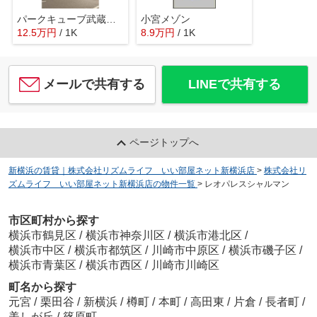
パークキューブ武蔵小杉
小宮メゾン
12.5
万
円
/ 1K
8.9
万
円
/ 1K
メールで共有する
LINEで共有する
ページトップへ
新横浜の賃貸｜株式会社リズムライフ いい部屋ネット新横浜店
>
株式会社リ
ズムライフ いい部屋ネット新横浜店の物件一覧
>
レオパレスシャルマン
市区町村から探す
横浜市鶴見区
/
横浜市神奈川区
/
横浜市港北区
/
横浜市中区
/
横浜市都筑区
/
川崎市中原区
/
横浜市磯子区
/
横浜市青葉区
/
横浜市西区
/
川崎市川崎区
町名から探す
元宮
/
栗田谷
/
新横浜
/
樽町
/
本町
/
高田東
/
片倉
/
長者町
/
美しが丘
/
篠原町