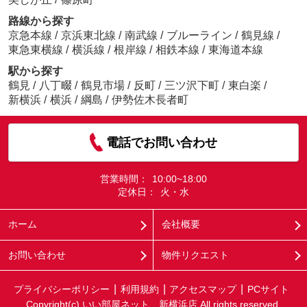
路線から探す
京急本線
/
京浜東北線
/
南武線
/
ブルーライン
/
鶴見線
/
東急東横線
/
横浜線
/
根岸線
/
相鉄本線
/
東海道本線
駅から探す
鶴見
/
八丁畷
/
鶴見市場
/
反町
/
三ツ沢下町
/
東白楽
/
新横浜
/
横浜
/
綱島
/
伊勢佐木長者町
電話でお問い合わせ
営業時間：
10:00~18:00
定休日：
火・水
ホーム
会社概要
お問い合わせ
物件リクエスト
プライバシーポリシー
利用規約
アクセスマップ
PCサイト
Copyright(c) いい部屋ネット 新横浜店 All rights reserved.