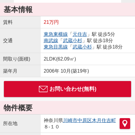
基本情報
賃料
21万円
東急東横線
「
元住吉
」駅 徒歩5分
交通
南武線
「
武蔵小杉
」駅 徒歩18分
東急目黒線
「
武蔵小杉
」駅 徒歩18分
間取り(面積)
2LDK(62.09㎡)
築年月
2006年 10月(築19年)
お問い合わせ(無料)
物件概要
神奈川県
川崎市中原区
木月住吉町
所在地
８-１０