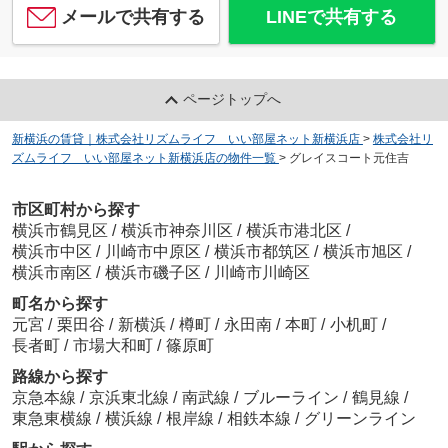
メールで共有する
LINEで共有する
ページトップへ
新横浜の賃貸｜株式会社リズムライフ いい部屋ネット新横浜店
>
株式会社リ
ズムライフ いい部屋ネット新横浜店の物件一覧
>
グレイスコート元住吉
市区町村から探す
横浜市鶴見区
/
横浜市神奈川区
/
横浜市港北区
/
横浜市中区
/
川崎市中原区
/
横浜市都筑区
/
横浜市旭区
/
横浜市南区
/
横浜市磯子区
/
川崎市川崎区
町名から探す
元宮
/
栗田谷
/
新横浜
/
樽町
/
永田南
/
本町
/
小机町
/
長者町
/
市場大和町
/
篠原町
路線から探す
京急本線
/
京浜東北線
/
南武線
/
ブルーライン
/
鶴見線
/
東急東横線
/
横浜線
/
根岸線
/
相鉄本線
/
グリーンライン