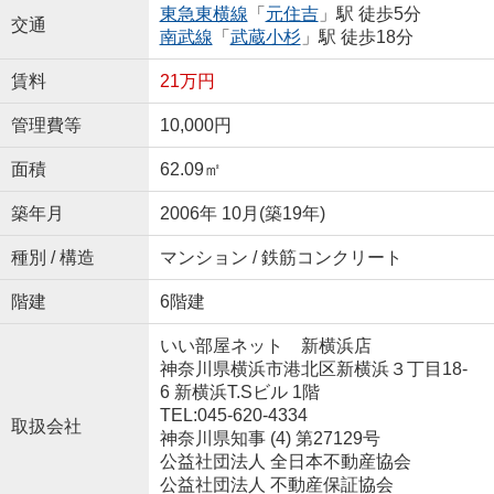
東急東横線
「
元住吉
」駅 徒歩5分
交通
南武線
「
武蔵小杉
」駅 徒歩18分
賃料
21万円
管理費等
10,000円
面積
62.09㎡
築年月
2006年 10月(築19年)
種別 / 構造
マンション / 鉄筋コンクリート
階建
6階建
いい部屋ネット 新横浜店
神奈川県横浜市港北区新横浜３丁目18-
6 新横浜T.Sビル 1階
TEL:045-620-4334
取扱会社
神奈川県知事 (4) 第27129号
公益社団法人 全日本不動産協会
公益社団法人 不動産保証協会