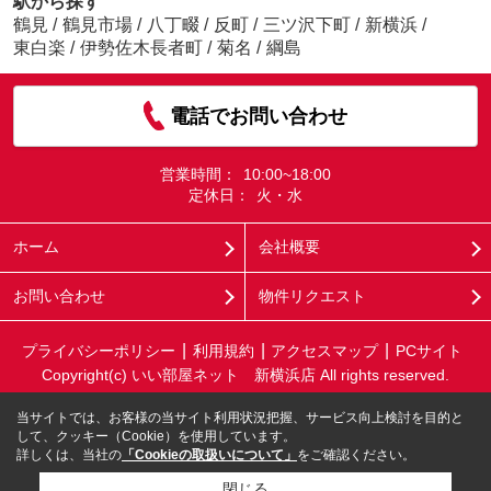
駅から探す
鶴見
/
鶴見市場
/
八丁畷
/
反町
/
三ツ沢下町
/
新横浜
/
東白楽
/
伊勢佐木長者町
/
菊名
/
綱島
電話でお問い合わせ
営業時間：
10:00~18:00
定休日：
火・水
ホーム
会社概要
お問い合わせ
物件リクエスト
プライバシーポリシー
利用規約
アクセスマップ
PCサイト
Copyright(c) いい部屋ネット 新横浜店 All rights reserved.
当サイトでは、お客様の当サイト利用状況把握、サービス向上検討を目的と
して、クッキー（Cookie）を使用しています。
詳しくは、当社の
「Cookieの取扱いについて」
をご確認ください。
閉じる