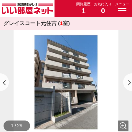
閲覧履歴
お気に入り
メニュー
1
0
グレイスコート元住吉 (
1
室)
1 / 29