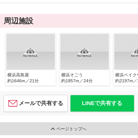
周辺施設
横浜高島屋
横浜そごう
横浜ベイク
約1646m／21分
約1857m／24分
約2197m／
メールで共有する
LINEで共有する
ページトップへ