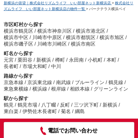
新横浜の賃貸｜株式会社リズムライフ いい部屋ネット新横浜店
>
株式会社リ
ズムライフ いい部屋ネット新横浜店の物件一覧
>
パークテラス横浜ベイ
市区町村から探す
横浜市鶴見区
/
横浜市神奈川区
/
横浜市港北区
/
横浜市中区
/
川崎市中原区
/
横浜市都筑区
/
横浜市旭区
/
横浜市磯子区
/
川崎市川崎区
/
横浜市南区
町名から探す
元宮
/
栗田谷
/
新横浜
/
樽町
/
永田南
/
小机町
/
本町
/
長者町
/
市場大和町
/
中川
路線から探す
京急本線
/
京浜東北線
/
南武線
/
ブルーライン
/
鶴見線
/
東急東横線
/
横浜線
/
根岸線
/
相鉄本線
/
グリーンライン
駅から探す
鶴見
/
鶴見市場
/
八丁畷
/
反町
/
三ツ沢下町
/
新横浜
/
東白楽
/
伊勢佐木長者町
/
菊名
/
綱島
電話でお問い合わせ