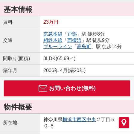
基本情報
賃料
23万円
京急本線
「
戸部
」駅 徒歩8分
交通
相鉄本線
「
西横浜
」駅 徒歩9分
ブルーライン
「
高島町
」駅 徒歩14分
間取り(面積)
3LDK(65.69㎡)
築年月
2006年 4月(築20年)
お問い合わせ(無料)
物件概要
神奈川県
横浜市西区
中央
２丁目５
所在地
０-５