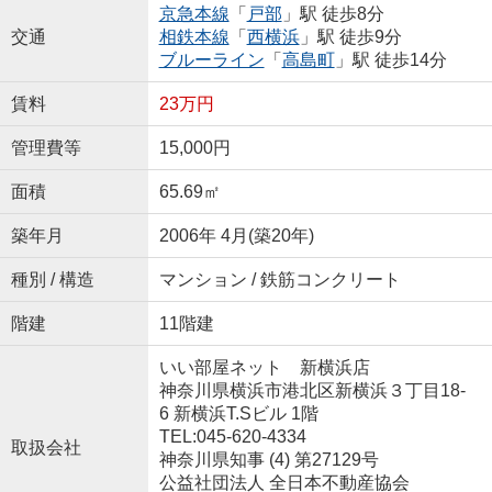
京急本線
「
戸部
」駅 徒歩8分
交通
相鉄本線
「
西横浜
」駅 徒歩9分
ブルーライン
「
高島町
」駅 徒歩14分
賃料
23万円
管理費等
15,000円
面積
65.69㎡
築年月
2006年 4月(築20年)
種別 / 構造
マンション / 鉄筋コンクリート
階建
11階建
いい部屋ネット 新横浜店
神奈川県横浜市港北区新横浜３丁目18-
6 新横浜T.Sビル 1階
TEL:045-620-4334
取扱会社
神奈川県知事 (4) 第27129号
公益社団法人 全日本不動産協会