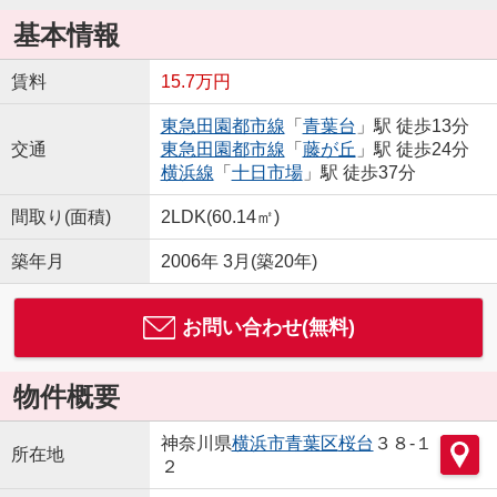
基本情報
賃料
15.7万円
東急田園都市線
「
青葉台
」駅 徒歩13分
交通
東急田園都市線
「
藤が丘
」駅 徒歩24分
横浜線
「
十日市場
」駅 徒歩37分
間取り(面積)
2LDK(60.14㎡)
築年月
2006年 3月(築20年)
お問い合わせ(無料)
物件概要
神奈川県
横浜市青葉区
桜台
３８-１
所在地
２