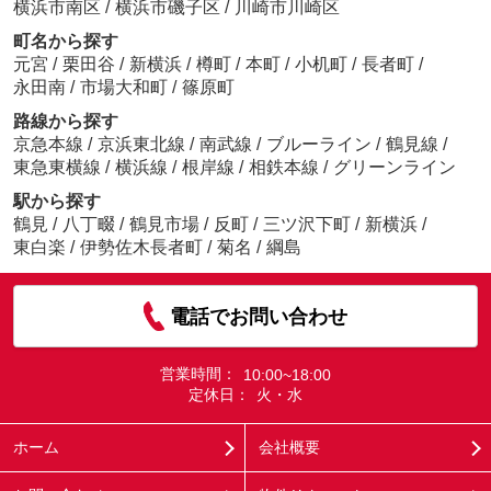
横浜市南区
/
横浜市磯子区
/
川崎市川崎区
町名から探す
元宮
/
栗田谷
/
新横浜
/
樽町
/
本町
/
小机町
/
長者町
/
永田南
/
市場大和町
/
篠原町
路線から探す
京急本線
/
京浜東北線
/
南武線
/
ブルーライン
/
鶴見線
/
東急東横線
/
横浜線
/
根岸線
/
相鉄本線
/
グリーンライン
駅から探す
鶴見
/
八丁畷
/
鶴見市場
/
反町
/
三ツ沢下町
/
新横浜
/
東白楽
/
伊勢佐木長者町
/
菊名
/
綱島
電話でお問い合わせ
営業時間：
10:00~18:00
定休日：
火・水
ホーム
会社概要