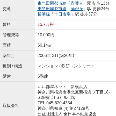
東急田園都市線
「
青葉台
」駅 徒歩13分
交通
東急田園都市線
「
藤が丘
」駅 徒歩24分
横浜線
「
十日市場
」駅 徒歩37分
賃料
15.7万円
管理費等
10,000円
面積
60.14㎡
築年月
2006年 3月(築20年)
種別 / 構造
マンション / 鉄筋コンクリート
階建
5階建
いい部屋ネット 新横浜店
神奈川県横浜市港北区新横浜３丁目18-
6 新横浜T.Sビル 1階
TEL:045-620-4334
取扱会社
神奈川県知事 (4) 第27129号
公益社団法人 全日本不動産協会