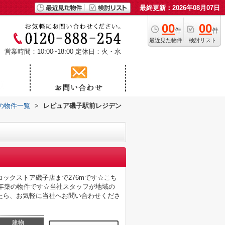
最終更新：2026年08月07日
00
00
件
件
最近見た物件
検討リスト
営業時間：10:00~18:00
定休日：火・水
の物件一覧
>
レピュア磯子駅前レジデン
ックストア磯子店まで276mです☆こち
6年築の物件です☆当社スタッフが地域の
たら、お気軽に当社へお問い合わせくださ
建物