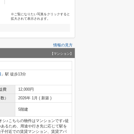
※ご覧になりたい写真をクリックすると
拡大されて表示されます。
情報の見方
【マンション】
浦
」駅 徒歩13分
益費
12,000円
年数）
2026年 1月 ( 新築 )
5階建
オシ♪こちらの物件はマンションです♪徒
つあるため、用途や行き先に応じて駅を
磯子付近での賃貸マンション、賃貸アパ