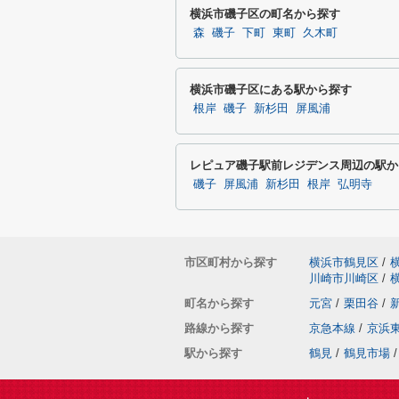
横浜市磯子区の町名から探す
森
磯子
下町
東町
久木町
横浜市磯子区にある駅から探す
根岸
磯子
新杉田
屏風浦
レピュア磯子駅前レジデンス周辺の駅か
磯子
屏風浦
新杉田
根岸
弘明寺
市区町村から探す
横浜市鶴見区
/
川崎市川崎区
/
町名から探す
元宮
/
栗田谷
/
路線から探す
京急本線
/
京浜
駅から探す
鶴見
/
鶴見市場
/