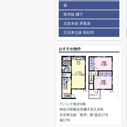
森
根岸線 磯子
京急本線 屏風浦
京浜東北線 新杉田
おすすめ物件
アバンテ根岸A棟
神奈川県横浜市磯子区久木町
京浜東北線「根岸」駅 徒歩17分
築17年