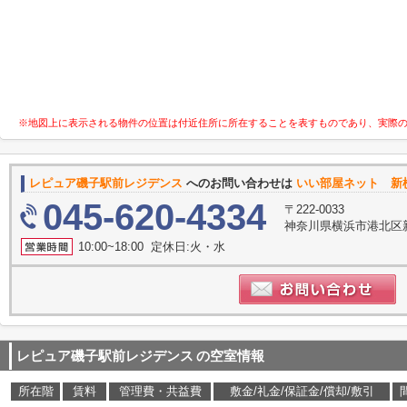
※地図上に表示される物件の位置は付近住所に所在することを表すものであり、実際
レピュア磯子駅前レジデンス
へのお問い合わせは
いい部屋ネット 新
045-620-4334
〒222-0033
神奈川県横浜市港北区新横
10:00~18:00 定休日:火・水
レピュア磯子駅前レジデンス
の空室情報
所在階
賃料
管理費・共益費
敷金/礼金/保証金/償却/敷引