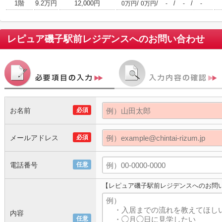
1階
9.2万円
12,000円
/
/
/
/
0万円
0万円
-
-
-
レピュア磯子駅前レジデンス
へのお問い合わせ
お名前
必須
メールアドレス
必須
電話番号
任意
【レピュア磯子駅前レジデンスへのお問
内容
任意