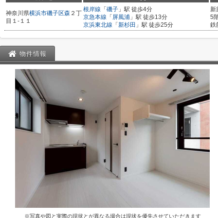
根岸線
「
磯子
」駅 徒歩4分
新
神奈川県
横浜市磯子区
森
２丁
京急本線
「
屏風浦
」駅 徒歩13分
5
目１-１１
京浜東北線
「
新杉田
」駅 徒歩25分
鉄
物件情報
※写真や図と実際の現状とが異なる場合は現状を優先させていただきます