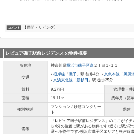
【居間・リビング】
コメント
レピュア磯子駅前レジデンス
の物件概要
所在地
神奈川県
横浜市磯子区
森
２丁目１-１１
根岸線
「
磯子
」駅 徒歩4分
京急本線
「
屏風
交通
京浜東北線
「
新杉田
」駅 徒歩25分
賃料
9.2万円
管理費・共
面積
19.11㎡
築年月（築
マンション / 鉄筋コンクリー
種別/構造
階建
ト
「レピュア磯子駅前レジデンス」のここがイチ
歩4分の位置に駅がある物件です♪近くに駅が2
備考
選べる物件です♪横浜市磯子区エリアと根岸線