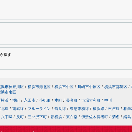
ら探す
横浜市神奈川区
/
横浜市港北区
/
横浜市中区
/
川崎市中原区
/
横浜市都筑区
/
横浜市南区
新横浜
/
樽町
/
永田南
/
小机町
/
本町
/
長者町
/
市場大和町
/
中川
東北線
/
南武線
/
ブルーライン
/
鶴見線
/
東急東横線
/
横浜線
/
根岸線
/
相鉄
八丁畷
/
反町
/
三ツ沢下町
/
新横浜
/
東白楽
/
伊勢佐木長者町
/
菊名
/
綱島