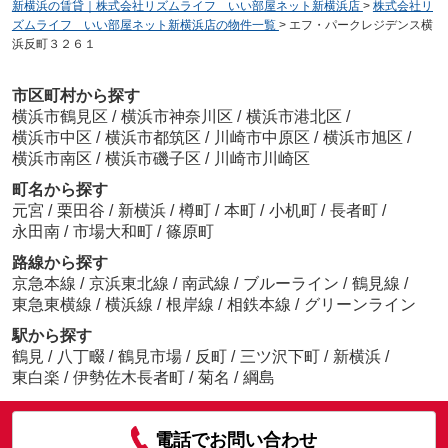
新横浜の賃貸｜株式会社リズムライフ いい部屋ネット新横浜店
>
株式会社リ
ズムライフ いい部屋ネット新横浜店の物件一覧
>
エフ・パークレジデンス横
浜反町３２６１
市区町村から探す
横浜市鶴見区
/
横浜市神奈川区
/
横浜市港北区
/
横浜市中区
/
横浜市都筑区
/
川崎市中原区
/
横浜市旭区
/
横浜市南区
/
横浜市磯子区
/
川崎市川崎区
町名から探す
元宮
/
栗田谷
/
新横浜
/
樽町
/
本町
/
小机町
/
長者町
/
永田南
/
市場大和町
/
篠原町
路線から探す
京急本線
/
京浜東北線
/
南武線
/
ブルーライン
/
鶴見線
/
東急東横線
/
横浜線
/
根岸線
/
相鉄本線
/
グリーンライン
駅から探す
鶴見
/
八丁畷
/
鶴見市場
/
反町
/
三ツ沢下町
/
新横浜
/
東白楽
/
伊勢佐木長者町
/
菊名
/
綱島
電話でお問い合わせ