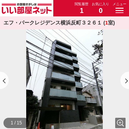
閲覧履歴
お気に入り
メニュー
1
0
エフ・パークレジデンス横浜反町３２６１ (
1
室)
1 / 15