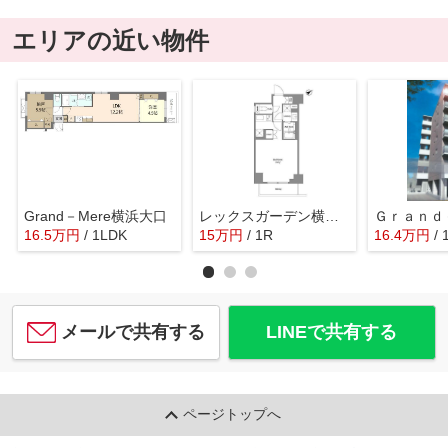
エリアの近い物件
Grand－Mere横浜大口
レックスガーデン横浜反町公園
16.5
万
円
/ 1LDK
15
万
円
/ 1R
16.4
万
円
/
メールで共有する
LINEで共有する
ページトップへ