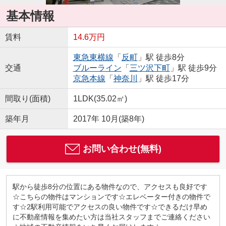
基本情報
賃料
14.6万円
東急東横線
「
反町
」駅 徒歩8分
交通
ブルーライン
「
三ツ沢下町
」駅 徒歩9分
京急本線
「
神奈川
」駅 徒歩17分
間取り(面積)
1LDK(35.02㎡)
築年月
2017年 10月(築8年)
お問い合わせ(無料)
駅から徒歩8分の位置にある物件なので、アクセスも良好です
☆こちらの物件はマンションです☆エレベーター付きの物件で
す☆2駅利用可能でアクセスの良い物件です☆できるだけ早め
に不動産情報を集めたい方は当社スタッフまでご連絡ください