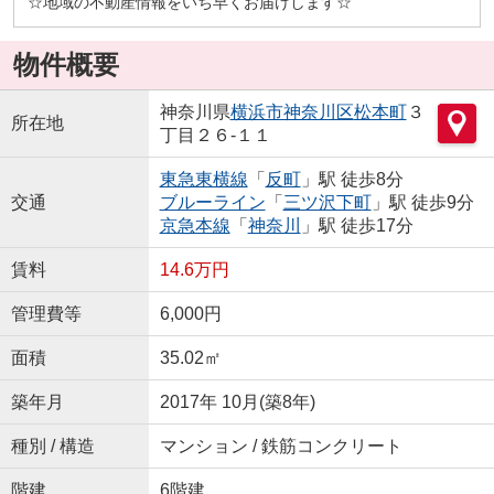
☆地域の不動産情報をいち早くお届けします☆
物件概要
神奈川県
横浜市神奈川区
松本町
３
所在地
丁目２６-１１
東急東横線
「
反町
」駅 徒歩8分
交通
ブルーライン
「
三ツ沢下町
」駅 徒歩9分
京急本線
「
神奈川
」駅 徒歩17分
賃料
14.6万円
管理費等
6,000円
面積
35.02㎡
築年月
2017年 10月(築8年)
種別 / 構造
マンション / 鉄筋コンクリート
階建
6階建