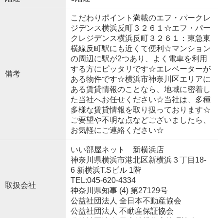
こだわりポイント満載のエフ・パークレ
ジデンス横浜反町３２６１☆エフ・パー
クレジデンス横浜反町３２６１：東急東
横線反町駅にも近くて便利☆マンション
の周辺に駅が2つあり、よく電車を利用
する方にピッタリです☆エレベーターが
備考
ある物件です☆横浜市神奈川区エリアに
ある賃貸情報のことなら、地域に密着し
た当社へお任せください☆当社は、多種
多様な賃貸情報を取り扱っております☆
ご要望や不明な点などございましたら、
お気軽にご連絡ください☆
いい部屋ネット 新横浜店
神奈川県横浜市港北区新横浜３丁目18-
6 新横浜T.Sビル 1階
TEL:045-620-4334
取扱会社
神奈川県知事 (4) 第27129号
公益社団法人 全日本不動産協会
公益社団法人 不動産保証協会