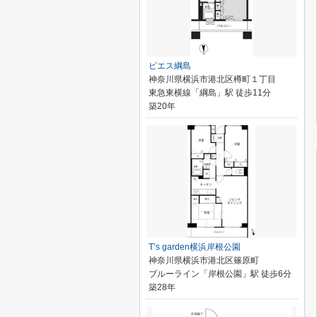
ピエス綱島
神奈川県横浜市港北区樽町１丁目
東急東横線「綱島」駅 徒歩11分
築20年
T’s garden横浜岸根公園
神奈川県横浜市港北区篠原町
ブルーライン「岸根公園」駅 徒歩6分
築28年