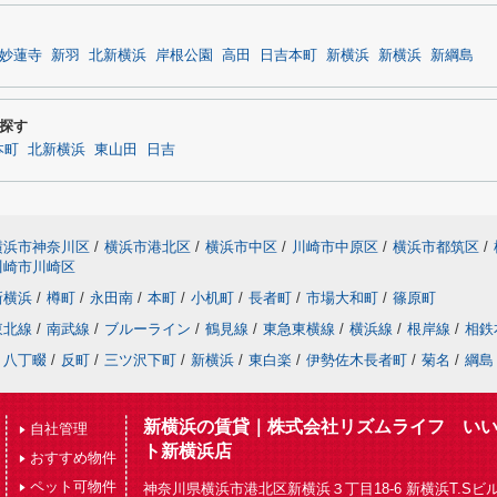
妙蓮寺
新羽
北新横浜
岸根公園
高田
日吉本町
新横浜
新横浜
新綱島
探す
本町
北新横浜
東山田
日吉
横浜市神奈川区
/
横浜市港北区
/
横浜市中区
/
川崎市中原区
/
横浜市都筑区
/
川崎市川崎区
新横浜
/
樽町
/
永田南
/
本町
/
小机町
/
長者町
/
市場大和町
/
篠原町
東北線
/
南武線
/
ブルーライン
/
鶴見線
/
東急東横線
/
横浜線
/
根岸線
/
相鉄
八丁畷
/
反町
/
三ツ沢下町
/
新横浜
/
東白楽
/
伊勢佐木長者町
/
菊名
/
綱島
新横浜の賃貸｜株式会社リズムライフ い
自社管理
ト新横浜店
おすすめ物件
ペット可物件
神奈川県横浜市港北区新横浜３丁目18-6 新横浜T.Sビル