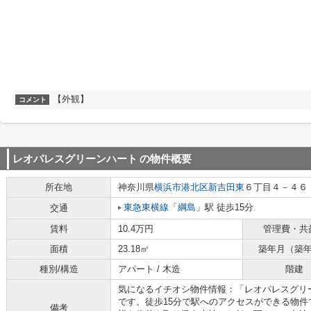
【外観】
コメント
レオパレスグリーンハート
の物件概要
所在地
神奈川県
横浜市港北区
新吉田東
６丁目４－４６
東急東横線
「
綱島
」駅 徒歩15分
交通
賃料
10.4万円
管理費・共
面積
23.18㎡
築年月（築
種別/構造
アパート / 木造
階建
気になるイチオシ物件情報：「レオパレスグリ
です。徒歩15分で駅へのアクセスができる物
備考