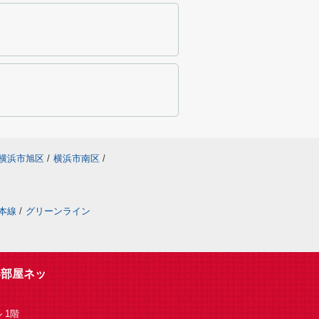
横浜市旭区
/
横浜市南区
/
本線
/
グリーンライン
い部屋ネッ
 1階