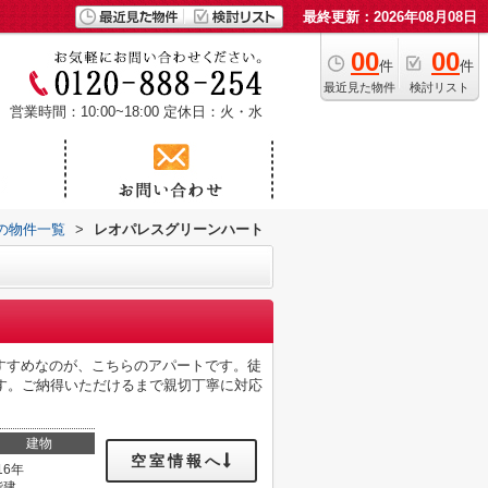
最終更新：2026年08月08日
00
00
件
件
最近見た物件
検討リスト
営業時間：10:00~18:00
定休日：火・水
の物件一覧
>
レオパレスグリーンハート
すすめなのが、こちらのアパートです。徒
す。ご納得いただけるまで親切丁寧に対応
建物
空室情報へ
16年
階建