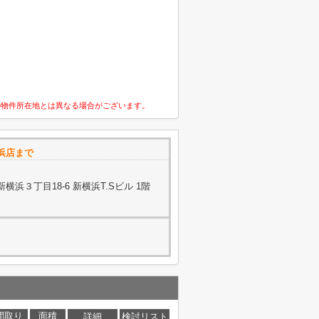
の物件所在地とは異なる場合がございます。
浜店まで
浜３丁目18-6 新横浜T.Sビル 1階
間取り
面積
詳細
検討リスト