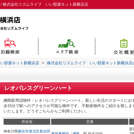
／株式会社リズムライフ いい部屋ネット新横浜店
いい部屋ネット新横浜店
>
株式会社リズムライフ いい部屋ネット新横浜店
レオパレスグリーンハート
綱島駅周辺物件：レオパレスグリーンハート。新しい生活のスタートにお
歩15分で駅へのアクセスが可能な物件です。不動産物件をご紹介を致しま
いたします。どうぞこちらからご利用ください。
所在地
交通
築
神奈川県
横浜市港北区
新吉田
東急東横線
「
綱島
」駅 徒歩15分
2