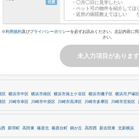
任意
※
利用規約
及び
プライバシーポリシー
を必ずお読みください。左記内容に同
さい。
未入力項目がありま
西区
横浜市中区
横浜市南区
横浜市保土ケ谷区
横浜市磯子区
横浜市戸塚
崎区
川崎市幸区
川崎市中原区
川崎市高津区
川崎市多摩区
川崎市宮前区
島西
新羽町
高田東
篠原北
篠原台町
錦が丘
高田西
新吉田東
北新横浜