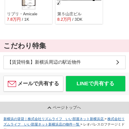
リブリ・Amicale
第５山庄ビル
7.8
万
円
/ 1K
8.2
万
円
/ 3DK
こだわり特集
【賃貸特集】新横浜周辺の駅近物件
メールで共有する
LINEで共有する
ページトップへ
新横浜の賃貸｜株式会社リズムライフ いい部屋ネット新横浜店
>
株式会社リ
ズムライフ いい部屋ネット新横浜店の物件一覧
>
レオパレスロフテージミド