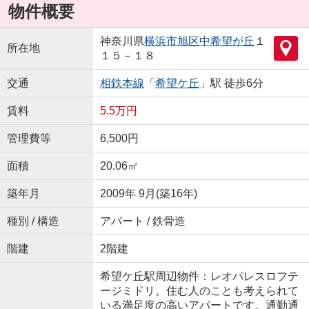
物件概要
神奈川県
横浜市旭区
中希望が丘
１
所在地
１５－１８
交通
相鉄本線
「
希望ケ丘
」駅 徒歩6分
賃料
5.5万円
管理費等
6,500円
面積
20.06㎡
築年月
2009年 9月(築16年)
種別 / 構造
アパート / 鉄骨造
階建
2階建
希望ケ丘駅周辺物件：レオパレスロフテ
ージミドリ。住む人のことも考えられて
いる満足度の高いアパートです。通勤通