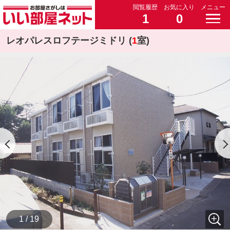
閲覧履歴
お気に入り
メニュー
1
0
レオパレスロフテージミドリ (
1
室)
1 / 19