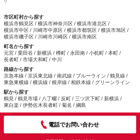
リ
市区町村から探す
横浜市鶴見区
/
横浜市神奈川区
/
横浜市港北区
/
横浜市中区
/
川崎市中原区
/
横浜市都筑区
/
横浜市旭区
/
横浜市磯子区
/
川崎市川崎区
/
横浜市南区
町名から探す
元宮
/
栗田谷
/
新横浜
/
樽町
/
永田南
/
小机町
/
本町
/
長者町
/
市場大和町
/
中川
路線から探す
京急本線
/
京浜東北線
/
南武線
/
ブルーライン
/
鶴見線
/
東急東横線
/
横浜線
/
根岸線
/
相鉄本線
/
グリーンライン
駅から探す
鶴見
/
鶴見市場
/
八丁畷
/
反町
/
三ツ沢下町
/
新横浜
/
東白楽
/
伊勢佐木長者町
/
菊名
/
綱島
電話でお問い合わせ