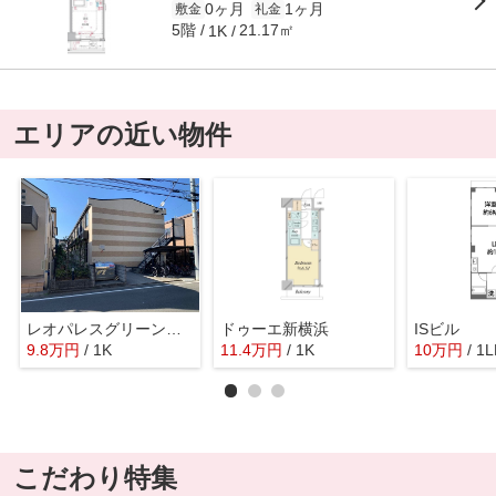
0ヶ月
1ヶ月
敷金
礼金
5階
21.17㎡
1K
エリアの近い物件
レオパレスグリーンハート
ドゥーエ新横浜
ISビル
9.8
万
円
/ 1K
11.4
万
円
/ 1K
10
万
円
/ 1
こだわり特集