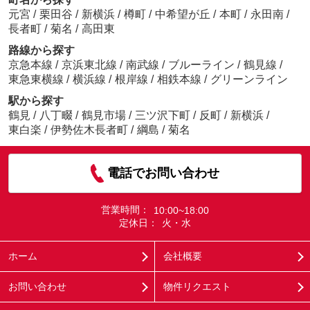
元宮
/
栗田谷
/
新横浜
/
樽町
/
中希望が丘
/
本町
/
永田南
/
長者町
/
菊名
/
高田東
路線から探す
京急本線
/
京浜東北線
/
南武線
/
ブルーライン
/
鶴見線
/
東急東横線
/
横浜線
/
根岸線
/
相鉄本線
/
グリーンライン
駅から探す
鶴見
/
八丁畷
/
鶴見市場
/
三ツ沢下町
/
反町
/
新横浜
/
東白楽
/
伊勢佐木長者町
/
綱島
/
菊名
電話でお問い合わせ
営業時間：
10:00~18:00
定休日：
火・水
ホーム
会社概要
お問い合わせ
物件リクエスト