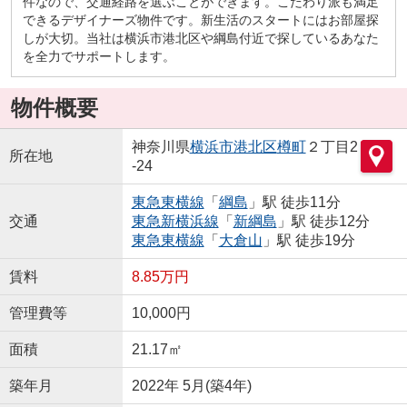
件なので、交通経路を選ぶことができます。こだわり派も満足
できるデザイナーズ物件です。新生活のスタートにはお部屋探
しが大切。当社は横浜市港北区や綱島付近で探しているあなた
を全力でサポートします。
物件概要
神奈川県
横浜市港北区
樽町
２丁目2
所在地
-24
東急東横線
「
綱島
」駅 徒歩11分
交通
東急新横浜線
「
新綱島
」駅 徒歩12分
東急東横線
「
大倉山
」駅 徒歩19分
賃料
8.85万円
管理費等
10,000円
面積
21.17㎡
築年月
2022年 5月(築4年)