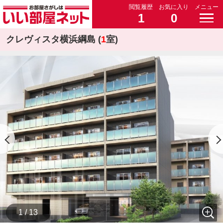
閲覧履歴
お気に入り
メニュー
1
0
クレヴィスタ横浜綱島 (
1
室)
1 / 13