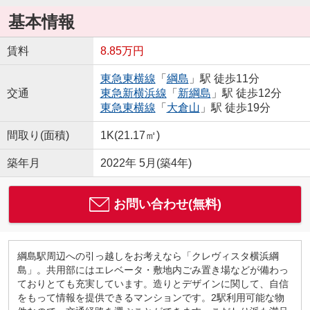
基本情報
賃料
8.85万円
東急東横線
「
綱島
」駅 徒歩11分
交通
東急新横浜線
「
新綱島
」駅 徒歩12分
東急東横線
「
大倉山
」駅 徒歩19分
間取り(面積)
1K(21.17㎡)
築年月
2022年 5月(築4年)
お問い合わせ(無料)
綱島駅周辺への引っ越しをお考えなら「クレヴィスタ横浜綱
島」。共用部にはエレベータ・敷地内ごみ置き場などが備わっ
ておりとても充実しています。造りとデザインに関して、自信
をもって情報を提供できるマンションです。2駅利用可能な物